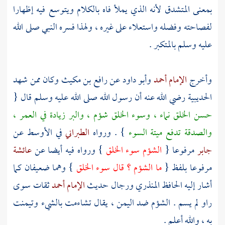
بمعنى المتشدق لأنه الذي يملأ فاه بالكلام ويتوسع فيه إظهارا
لفصاحته وفضله واستعلاء على غيره ، ولهذا فسره النبي صلى الله
عليه وسلم بالمتكبر .
وأخرج
الإمام أحمد
وأبو داود
عن
رافع بن مكيث
وكان ممن شهد
الحديبية
رضي الله عنه أن رسول الله صلى الله عليه وسلم قال {
حسن الخلق نماء ، وسوء الخلق شؤم ، والبر زيادة في العمر ،
والصدقة تدفع ميتة السوء
} . ورواه
الطبراني
في الأوسط عن
جابر
مرفوعا {
الشؤم سوء الخلق
} ورواه فيه أيضا عن
عائشة
مرفوعا بلفظ {
ما الشؤم ؟ قال سوء الخلق
} وهما ضعيفان كما
أشار إليه
الحافظ المنذري
ورجال حديث
الإمام أحمد
ثقات سوى
راو لم يسم . الشؤم ضد اليمن ، يقال تشاءمت بالشيء وتيمنت
به ، والله أعلم .