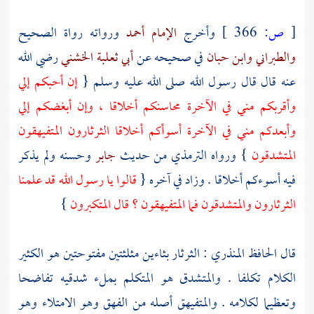
[
ص:
366 ]
وأخرج
الإمام أحمد
ورواته رواة الصحيح
والطبراني
وابن حبان
في صحيحه عن
أبي ثعلبة الخشني
رضي الله
عنه قال قال رسول الله صلى الله عليه وسلم {
إن أحبكم إلي
وأقربكم مني في الآخرة محاسنكم أخلاقا ، وإن أبغضكم إلي
وأبعدكم مني في الآخرة أسوأكم أخلاقا الثرثارون المتفيهقون
المتشدقون
} ورواه
الترمذي
من حديث
جابر
وحسنه ولم يذكر
فيه أسوءكم أخلاقا . وزاد في آخره {
قالوا يا رسول الله قد علمنا
الثرثارون والمتشدقون فما المتفيهقون ؟ قال المتكبرون
}
قال
الحافظ المنذري
: الثرثار بثاءين مثلثتين مفتوحتين هو الكثير
الكلام تكلفا . والمتشدق هو المتكلم بملء شدقيه تفاضحا
وتعظيما لكلامه . والمتفيهق أصله من الفهق وهو الامتلاء وهو