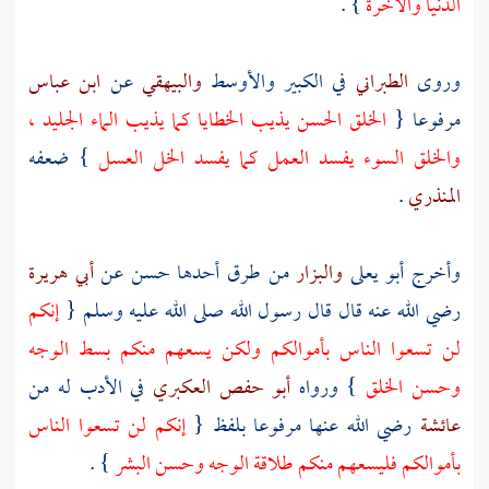
الدنيا والآخرة
} .
وروى
الطبراني
في الكبير والأوسط
والبيهقي
عن
ابن عباس
مرفوعا {
الخلق الحسن يذيب الخطايا كما يذيب الماء الجليد ،
والخلق السوء يفسد العمل كما يفسد الخل العسل
} ضعفه
المنذري
.
وأخرج
أبو يعلى
والبزار
من طرق أحدها حسن عن
أبي هريرة
رضي الله عنه قال قال رسول الله صلى الله عليه وسلم {
إنكم
لن تسعوا الناس بأموالكم ولكن يسعهم منكم بسط الوجه
وحسن الخلق
} ورواه
أبو حفص العكبري
في الأدب له من
عائشة
رضي الله عنها مرفوعا بلفظ {
إنكم لن تسعوا الناس
بأموالكم فليسعهم منكم طلاقة الوجه وحسن البشر
} .