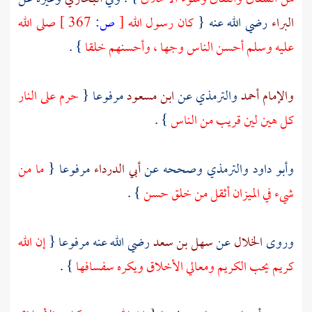
البراء
رضي الله عنه {
كان رسول الله
[
ص:
367 ]
صلى الله
عليه وسلم أحسن الناس وجها ، وأحسنهم خلقا
} .
والإمام أحمد
والترمذي
عن
ابن مسعود
مرفوعا {
حرم على النار
كل هين لين قريب من الناس
} .
وأبو داود
والترمذي
وصححه عن
أبي الدرداء
مرفوعا {
ما من
شيء في الميزان أثقل من خلق حسن
} .
وروى
الخلال
عن
سهل بن سعد
رضي الله عنه مرفوعا {
إن الله
كريم يحب الكريم ومعالي الأخلاق ويكره سفسافها
} .