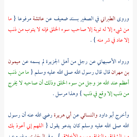
وروى
الطبراني
في الصغير بسند ضعيف عن
عائشة
مرفوعا {
ما
من شيء إلا له توبة إلا صاحب سوء الخلق فإنه لا يتوب من ذنب
إلا عاد في شر منه
} .
ورواه
الأصبهاني
عن رجل من أهل الجزيرة لم يسمه عن
ميمون
بن مهران
قال قال رسول الله صلى الله عليه وسلم {
ما من ذنب
أعظم عند الله عز وجل من سوء الخلق وذلك أن صاحبه لا يخرج
من ذنب إلا وقع في ذنب
} وهذا مرسل .
وأخرج
أبو داود
والنسائي
عن
أبي هريرة
رضي الله عنه أن رسول
الله صلى الله عليه وسلم كان يدعو يقول {
اللهم إني أعوذ بك
من الشقاق والنفاق وسوء الأخلاق
} . وفي
البخاري
وغيره عن