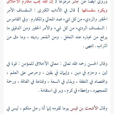
وروى أيضا عن
جابر
مرفوعا {
إن الله يحب مكارم الأخلاق
ويكره سفسافها
} قال في الآداب الكبرى : السفساف الأمر
الحقير والرديء من كل شيء ضد المعالي والمكارم . وفي القاموس
: السفساف الرديء من كل شيء والأمر الحقير ومن الدقيق ما
يرفع من غباره عند النخل . ومن الشعر رديئه ، وما دق من
التراب . انتهى .
وقال
الحسن
رحمه الله تعالى : معالي الأخلاق للمؤمن : قوة في
لين ، وحزم في دين ، وإيمان في يقين ، وحرص على العلم ،
واقتصاد في النفقة ، وبذل في السعة ، وقناعة في الفاقة ، ورحمة
للمجهود ، وإعطاء في كرم ، وبر في استقامة .
وقال
الأشعث بن قيس
يوما لقومه إنما أنا رجل منكم ، ليس في