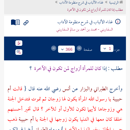
الرئيسية
غذاء الألباب في شرح منظومة الآداب
تراجم الأعلام
مطلب إذا كان للمرأة أزواج لمن تكون في الآخرة
غذاء الألباب في شرح منظومة الآداب
السفاريني - محمد بن أحمد بن سالم السفاريني
جزء
صفحة
1
366
مطلب : إذا
كان للمرأة أزواج لمن تكون في الآخرة
؟
وأخرج
الطبراني
والبزار
عن
أنس
رضي الله عنه قال {
قالت
أم
حبيبة
يا رسول الله المرأة يكون لها زوجان ثم تموت فتدخل الجنة
هي وزوجاها لأيهما تكون للأول أو للآخر ؟ قال تخير أحسنهم
خلقا كان معها في الدنيا يكون زوجها في الجنة يا
أم حبيبة
ذهب
حسن الخلق بخير الدنيا والآخرة
} ورواه
الطبراني
أيضا في الكبير