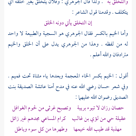
والتخلق به
. ولذا قال
الجوهري
: وفلان يتخلق بغير خلقه أي
يتكلف . وقدمنا قول الشاعر :
إن التخلق يأتي دونه الخلق
وأما الخيم بالكسر فقال
الجوهري
هو السجية والطبيعة لا واحد
له من لفظه . وهذا من
الجوهري
يدل على أن الخلق والخيم
مترادفان والله أعلم .
أقول : الخيم بكسر الخاء المعجمة وبعدها ياء مثناة تحت فميم .
وفي شعر
حسان
رضي الله عنه في مدح أمنا
عائشة الصديقة بنت
الصديق
رضوان الله عليهما :
حصان رزان لا تبوء بريبة وتصبح غرثى من لحوم الغوافل
عقيلة
حي من
لؤي بن غالب
كرام المساعي مجدهم غير زائل
مهذبة قد طيب الله خيمها وطهرها من كل سوء وباطل