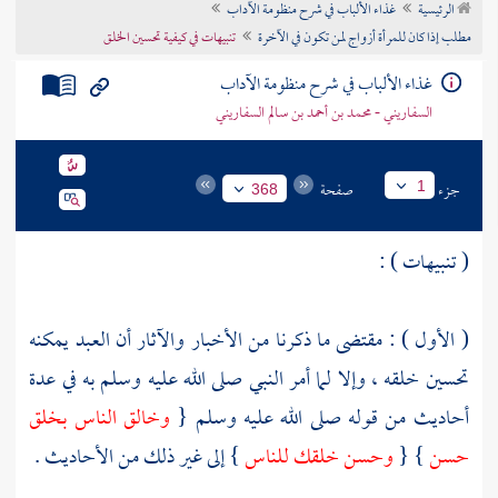
الرئيسية
غذاء الألباب في شرح منظومة الآداب
تراجم الأعلام
مطلب إذا كان للمرأة أزواج لمن تكون في الآخرة
تنبيهات في كيفية تحسين الخلق
غذاء الألباب في شرح منظومة الآداب
السفاريني - محمد بن أحمد بن سالم السفاريني
جزء
صفحة
1
368
( تنبيهات ) :
( الأول ) : مقتضى ما ذكرنا من الأخبار والآثار أن العبد يمكنه
تحسين خلقه ، وإلا لما أمر النبي صلى الله عليه وسلم به في عدة
أحاديث من قوله صلى الله عليه وسلم {
وخالق الناس بخلق
حسن
} {
وحسن خلقك للناس
} إلى غير ذلك من الأحاديث .