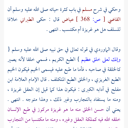
وحكي في شرح
مسلم
في باب كثرة حيائه صلى الله عليه وسلم أن
القاضي
[
ص:
368 ]
عياض
قال : حكى
الطبراني
خلافا
للسلف هل هو غريزة أم مكتسب . انتهى .
وقال
الماوردي
في قوله تعالى في حق نبيه صلى الله عليه وسلم {
وإنك لعلى خلق عظيم
} الطبع الكريم ، فسمي خلقا لأنه يصير
كالخلقة في صاحبه ، فأما ما طبع عليه فيسمى الخيم فيكون الخيم
الطبع الغريزي ، والخلق الطبع المتكلف . قال
الإمام العلامة ابن
مفلح
في آدابه الكبرى : فيكون هذا كما قيل إن العقل غريزة ،
ومنه ما يستفاد بالتجارب وغير ذلك ، وهذا متوجه . انتهى .
يعني أن
حسن الخلق منه ما هو غريزة مركوز في طبع الإنسان
خلقه الله فيه كملكة العقل وغيره ، ومنه ما مكتسبا من التجارب