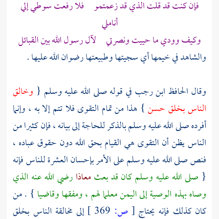
فإن كنت قد قلت الذي قد زعمتمو فلا رفعت سوطي إلي
أناملي
وكيف وودي ما حييت ونصرتي لآل رسول الله بين القبائل
والشاهد في خيمها أي سجيتها وطبيعتها رضوان الله عليها .
وقال
الحافظ ابن رجب
في قوله صلى الله عليه وسلم {
وخالق
الناس بخلق حسن
} هذا من تمام التقوى فلا تتم إلا به ، وإنما
أفرده صلى الله عليه وسلم بالذكر للحاجة إلى بيانه ، فإن كثيرا من
الناس يظن أن التقوى هي القيام بحق الله دون حقوق عباده ،
فنص صلى الله عليه وسلم على الأمر بإحسان العشرة للناس فإنه
{
صلى الله عليه وسلم كان قد بعث
معاذا
رضي الله عنه الذي
وصاه بهذه الوصية إلى
اليمن
معلما لهم ، ومفقها وقاضيا
} . من
كان كذلك فإنه يحتاج
[
ص:
369 ]
إلى مخالقة الناس بخلق