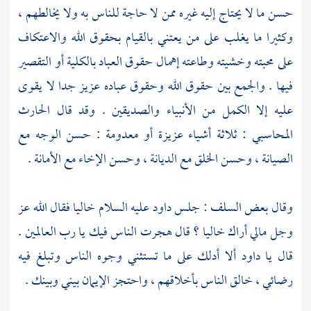
حسن ما لا يحتاج إليه غيره ممن لا حاجة للناس به ولا يخالطهم ،
وكثيرا ما يغلب على من يعتني بالقيام بحقوق الله والاعتكاف
على محبته وخشيته وطاعته إهمال حقوق العباد بالكلية أو التقصير
فيها . والجمع بين حقوق الله وحقوق عباده عزيز جدا لا يقوى
عليه إلا الكمل من الأنبياء والصديقين . وقد قال
الحارث
المحاسبي
: ثلاثة أشياء عزيزة أو معدومة : حسن الوجه مع
الصيانة ، وحسن الخلق مع الديانة ، وحسن الإخاء مع الأمانة .
وقال بعض
السلف
: جلس
داود
عليه السلام خاليا فقال الله عز
وجل مالي أراك خاليا ؟ قال هجرت الناس فيك يا رب العالمين .
قال يا
داود
ألا أدلك على ما تستثني وجوه الناس وتبلغ فيه
رضائي ، خالق الناس بأخلاقهم ، واحتجز الإيمان بيني وبينك .