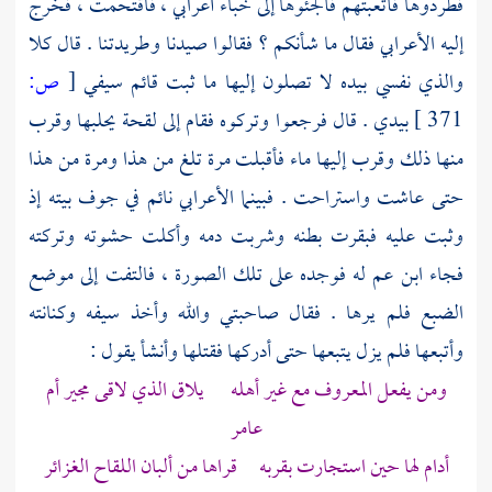
فطردوها فأتعبتهم فألجئوها إلى خباء أعرابي ، فاقتحمت ، فخرج
إليه الأعرابي فقال ما شأنكم ؟ فقالوا صيدنا وطريدتنا . قال كلا
والذي نفسي بيده لا تصلون إليها ما ثبت قائم سيفي
[
ص:
371 ]
بيدي . قال فرجعوا وتركوه فقام إلى لقحة يحلبها وقرب
منها ذلك وقرب إليها ماء فأقبلت مرة تلغ من هذا ومرة من هذا
حتى عاشت واستراحت . فبينما الأعرابي نائم في جوف بيته إذ
وثبت عليه فبقرت بطنه وشربت دمه وأكلت حشوته وتركته
فجاء ابن عم له فوجده على تلك الصورة ، فالتفت إلى موضع
الضبع فلم يرها . فقال صاحبتي والله وأخذ سيفه وكنانته
وأتبعها فلم يزل يتبعها حتى أدركها فقتلها وأنشأ يقول :
ومن
يفعل المعروف مع غير أهله
يلاق الذي لاقى مجير أم
عامر
أدام لها حين استجارت بقربه قراها من ألبان اللقاح الغزائر