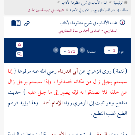
الرئيسية
غذاء الألباب في شرح منظومة الآداب
تراجم الأعلام
مطلب إذا كان للمرأة أزواج لمن تكون في الآخرة
تنبيهات في كيفية تحسين الخلق
غذاء الألباب في شرح منظومة الآداب
السفاريني - محمد بن أحمد بن سالم السفاريني
جزء
صفحة
1
371
( تتمة ) روى
الزهري
عن
أبي الدرداء
رضي الله عنه مرفوعا {
إذا
سمعتم بجبل زال من مكانه فصدقوا ، وإذا سمعتم برجل زال
عن خلقه فلا تصدقوا به فإنه يصير إلى ما جبل عليه
} حديث
منقطع وهو ثابت إلى
الزهري
رواه
الإمام أحمد
. وهذا يؤيد قولهم
الطبع غلب التطبع .
وقد روى
البيهقي
في شعبه عن
الأصمعي
قال : دخلت البادية