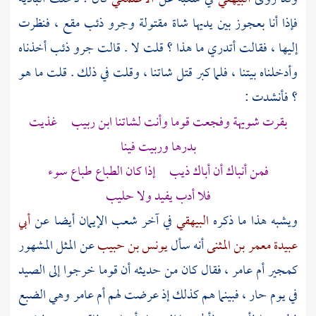
فإذا أنا بعجوز بين يديها شاة مقتولة وجرو ذئب مقع ، فنظرت
إليها ، فقالت أتدري ما هذا ؟ قلت لا . قالت جرو ذئب أخذناه
وأدخلناه بيتنا ، فلما كبر قتل شاتنا ، وقلت في ذلك . قلت ما هو
؟ فأنشدت :
بقرت شويهة وفجعت قوما وأنت لشاتنا ابن ربيب غذيت
بدرها وربيت فينا
فمن أنباك أن أباك ذيب إذا كان الطباع طباع سوء
فلا أدب يفيد ولا حليب
ويشبه هذا ما ذكره
البيهقي
في آخر شعب الإيمان أيضا عن
أبي
عبيدة معمر بن المثنى
أنه سأل
يونس بن حبيب
عن المثل المشهور
كمجير أم عامر ، فقال كان من حديثه أن قوما خرجوا إلى الصيد
في يوم حار ، فبينما هم كذلك إذ عرضت لهم أم عامر وهي الضبع