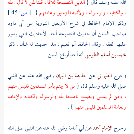
الله عليه وسلم قال {
الدين النصيحة ثلاثا ، قلنا لمن ؟ قال : لله
، ولكتابه ، ولرسوله ، ولأئمة المؤمنين وعامتهم
} .
[
ص:
45 ]
وذكر
الإمام الحافظ
في شرح الأربعين النووية عن
أبي داود
صاحب السنن أن حديث النصيحة أحد الأحاديث التي يدور
عليها الفقه . وقال
الحافظ أبو نعيم
: هذا حديث له شأن . ذكر
محمد بن أسلم الطوسي
أنه أحد أرباع الدين .
وخرج
الطبراني
عن
حذيفة بن اليمان
رضي الله عنه عن النبي
صلى الله عليه وسلم قال {
من لا يهتم بأمر المسلمين فليس منهم
، ومن لم يمس ويصبح ناصحا لله ولرسوله ولكتابه ولإمامه
ولعامة المسلمين فليس منهم
} .
وخرج
الإمام أحمد
عن
أبي أمامة
رضي الله عنه عن النبي صلى الله