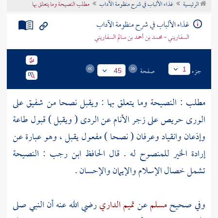
الرئيسية
غذاء الألباب في شرح منظومة الآداب
مطلب النصيحة وما يتعلق بها
تراجم الأعلام
غذاء الألباب في شرح منظومة الآداب
السفاريني - محمد بن أحمد بن سالم السفاريني
جزء
صفحة
1
45
مطلب : النصيحة وما يتعلق بها : ويقبل نصحا من شفيق على
الورى حريص على زجر الأنام عن الردى ( ويقبل ) قبول طاعة
وإذعان وانقياد وعرفان ( نصحا ) مفعول يقبل ، وهو عبارة عن
إرادة الخير للمنصوح له . قال
الحافظ ابن رجب
: النصيحة
تشمل خصال الإسلام والإيمان والإحسان .
وفي صحيح
مسلم
عن
تميم الداري
رضي الله عنه أن النبي صلى