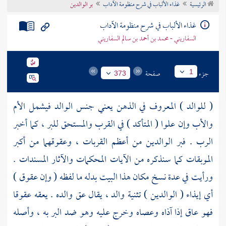
الرئيسية
غذاء الألباب في شرح منظومة الآداب
بر الوالدين
تراجم الأعلام
غذاء الألباب في شرح منظومة الآداب
السفاريني - محمد بن أحمد بن سالم السفاريني
جزء
صفحة
1
373
( للوالد ) المعروف في الذهن يعني جنس الوالد فيشمل الأم
والأب وإن علوا ( المتأكد ) في القرب والمستحق للبر ، كما أخبر
الرب . فبر الوالدين من أعظم القربات ، وعقوقهما من أكبر
الموبقات كما سنذكره من الآيات المحكمات والآثار المسندات .
ورأيت في عدة نسخ مكان هذا البيت بدله ما لفظه ( وإن عقوق )
أي إيذاء ( الوالدين ) تثنية والد ، يقال عق والده . يعقه عقوقا
فهو عاق إذا آذاه وعصاه وخرج عليه وهو ضد البر به ، وأصله