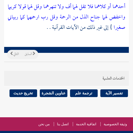
أحدهما أو كلاهما فلا تقل لهما أف ولا تنهرهما وقل لهما قولا كريما
واخفض لهما جناح الذل من الرحمة وقل رب ارحمهما كما ربياني
صغيرا
} إلى غير ذلك من الآيات القرآنية . .
السابق
التالي
الخدمات العلمية
تفسير الآية
ترجمة علم
عناوين الشجرة
تخريج حديث
وثيقة الخصوصية
اتفاقية الخدمة
اتصل بنا
من نحن