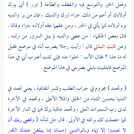
وفعل الخير والتوسع فيه واللطف والطاعة ( تبرر ) أي يبرك
أولادك أو أعم من ذلك جزاء لبرك والديك ، فإن من بر والديه
بره أولاده كما يأتي في الخبر ، ومن عقهما عقه أولاده جزاء وفاقا .
قال بعض الحكماء : من عصى والديه لم ينل السرور من ولده .
وعن
ثابت البناني
قال : رأيت رجلا يضرب أباه في موضع فقيل
له ما هذا ؟ فقال الأب : خلوا عنه فإني كنت أضرب أبي في هذا
الموضع فابتليت بابني يضربني في هذا الموضع .
( وتحمد ) مجزوم في جواب الطلب وكسر للقافية ، يعني تحمد في
الدنيا بحسن الثناء من الخلق والملأ الأعلى ، وتحمد في الآخرة
لدى رب السموات العلى ، وتحمد عاقبة برك لهما في الدار الآخرة
كما حصلت لك بركته في الأولى . قال جل شأنه {
وقضى ربك أن
لا تعبدوا إلا إياه وبالوالدين إحسانا إما يبلغن عندك الكبر