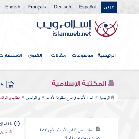
مطلب في النظر إلى الأمرد
عربي
Español
Deutsch
Français
English
مطلب في صلة الرحم
مطلب في جواب العلماء عن كيفية
بسط الرزق وتأخير الأجل
الرئيسية
موسوعات
مقالات
الفتوى
الاستشارات
مطلب في بيان حسن الخلق
مطلب إذا كان للمرأة أزواج لمن تكون في
الآخرة
المكتبة الإسلامية
كتب
بر الوالدين
الرئيسية
غذاء الألباب في شرح منظومة الآداب
بر الوالدين
مطلب بر الوالدين
مطلب في ذكر الأخبار المصطفوية في بر
الوالدين
غذاء ال
مطلب هل إذا أمر الأب أو الأم ولدهما
السفاريني
بتطليق زوجته يجيبهما أم لا