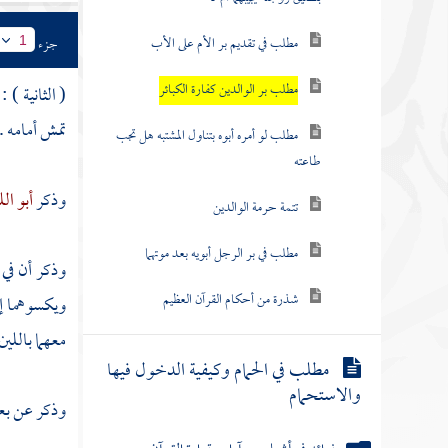
مطلب في تقديم بر الأم على الأب
جزء
1
مطلب بر الوالدين كفارة الكبائر
( الثانية ) 
تمش أمامه .
مطلب لو أمره أبوه بتناول المشتبه هل تجب
طاعته
وذكر
أبو ا
تتمة حرمة الوالدين
مطلب في بر الرجل أبويه بعد موتهما
وذكر أن في 
شذرة من أحكام القرآن العظيم
ويكسوهما إذ
معهما باللين
مطلب في الحمام وكيفية الدخول فيها
والاستحمام
وذكر عن بعض