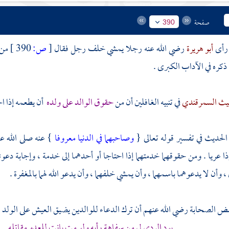
صفحة
390
: رأى
أبو هريرة
رضي الله عنه رجلا يمشي خلف رجل فقال
[
ص:
390 ]
من 
 ذكره في الآداب الكبرى .
لليث السمرقندي
في تنبيه الغافلين أن من
حقوق الوالد على ولده
أن يطعمه إذا اح
الحديث في تفسير قوله تعالى {
وصاحبهما في الدنيا معروفا
} عنه صلى الله عل
ا عريا . ومن حقوقهما خدمتهما إذا احتاجا أو أحدهما إلى خدمة ، وإجابة دعوتهم
 ، وأن لا يدعوهما باسمهما ، وأن يمشي خلفهما ، وأن يدعو الله لهما بالمغفرة .
 الصحابة رضي الله عنهم أن ترك الدعاء للوالدين يضيق العيش على الولد . انت
يود الردى لي من سفاهة رأيه ولو مت بانت للعدو مقاتله إ