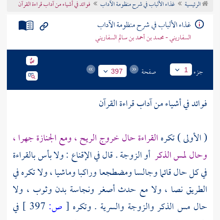
الرئيسية
غذاء الألباب في شرح منظومة الآداب
فوائد في أشياء من آداب قراءة القرآن
تراجم الأعلام
غذاء الألباب في شرح منظومة الآداب
السفاريني - محمد بن أحمد بن سالم السفاريني
جزء
صفحة
1
397
فوائد في أشياء من آداب قراءة القرآن
( الأولى ) تكره
القراءة حال خروج الريح ، ومع الجنازة جهرا ،
وحال لمس الذكر
أو الزوجة . قال في الإقناع : ولا بأس بالقراءة
في كل حال قائما وجالسا ومضطجعا وراكبا وماشيا ، ولا تكره في
الطريق نصا ، ولا مع حدث أصغر ونجاسة بدن وثوب ، ولا
حال مس الذكر والزوجة والسرية . وتكره
[
ص:
397 ]
في