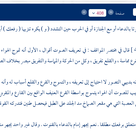
صفحة
408
بالدعاء أو مع الجنازة أو في الحرب حين التشدد ( و ) يكره تنزيها ( رفعك ) أي
قال في مختصر المواقف : في تعريف الصوت أقوال ، الأول أنه تموج الهواء 
رع مماسة ، والقلع تفريق ، وكل من الحركة والمماسة والتفريق مبصر بخلاف ال
نه بديهي التصور لا احتياج إلى تعريفه ، والتموج والقرع والقلع أسباب له وأنه 
ب للصوت أن الهواء يتموج بواسطة القرع العنيف الواقع بين القارع والمقروع ،
 العصبة التي هي مقعر الصماخ مد الجلد على الطبل فيحصل طنين فتدركه القوة ا
 متعلق برفعك مطلقا . نعم يجهر إمام بالدعاء بالقنوت . وقال غير واحد يجهر من