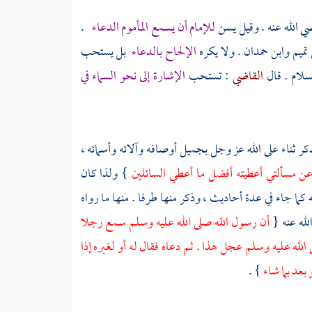
 الله عنه . وقيل يسن
للإمام أن يسمع المأموم الدعاء
.
 تميم
وابن حمدان
. ولا يكره
الإلحاح بالدعاء
بل يستحب
سلام . قال
القاضي
: تستحب
الإشارة إلى نحو السماء في
ر ثناء على الله عز وجل بجميل أوصافه وآلائه وأسمائه ،
 مسألتي أعطيته أفضل ما أعطي السائلين
} ولذا كان
كما جاء في عدة أحاديث ، وذكر منها طرفا . منها ما رواه
له عنه {
أن رسول الله صلى الله عليه وسلم سمع رجلا
الله عليه وسلم عجل هذا . ثم دعاه فقال له أو لغيره إذا
بعد بما شاء
} .