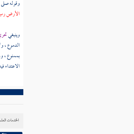
يستحب تذكاره أم لا
وقوله صلى 
الأرض رب 
مطلب في تغطية الفم وكظمه عند
التثاؤب
وينبغي
تحري
الدموع ، و
الطب والتداوي
بممنوع ، وي
الاعتداء في
مطلب فيما يجوز به التداوي وما لا
يجوز
مطلب في معنى الخوف ومراتبه
مطلب في حسن الظن
الخدمات العلم
مطلب تشرع للمرضى العيادة