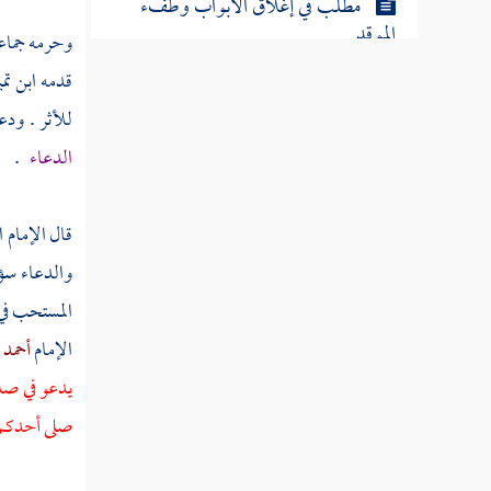
مطلب في إغلاق الأبواب وطفء
الموقد
وحرمه جماعة
قدمه
ابن تم
مطلب إن الله يحب العطاس ويكره
للأثر . ودع
التثاؤب
الدعاء
.
مطلب فيما يقول العاطس وما يقول
قال الإمام
ا
له المشمت
والدعاء سؤ
المستحب في 
فوائد في العطاس
الإمام
أحمد
يدعو في صلا
مطلب لا يستحب تشميت الذمي
صلى أحدكم ف
مطلب إذا ترك العاطس الحمد هل