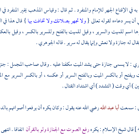
 في الإقناع الجهر للإمام والمنفرد . ثم قال : وقياس المذهب يخير المنفرد في 
ي أن يسر دعاءه لقوله تعالى {
ولا تجهر بصلاتك ولا تخافت بها
} قال هذا في ا
ا اسم للميت والسرير ، وقيل للميت بالفتح وللسرير بالكسر ، وقيل بالعكس كم
قال له جنازة ولا نعش وإنما يقال له سرير . قاله
الجوهري
.
ري
: لا يسمى جنازة حتى يشد الميت مكفنا عليه . وقال صاحب المجمل : جنزت 
يت ويفتح أو بالكسر الميت وبالفتح السرير أو عكسه ، أو بالكسر السرير مع ا
 ) أي وقت ( التشدد ) أي اشتداد القتال .
ي
: سمعت
أبا عبد الله
رضي الله عنه يقول : وكان يكره أن يرفعوا أصواتهم بالدعا
قال
شيخ الإسلام
: يكره
رفع الصوت مع الجنازة ولو بالقرآن
اتفاقا . انتهى .