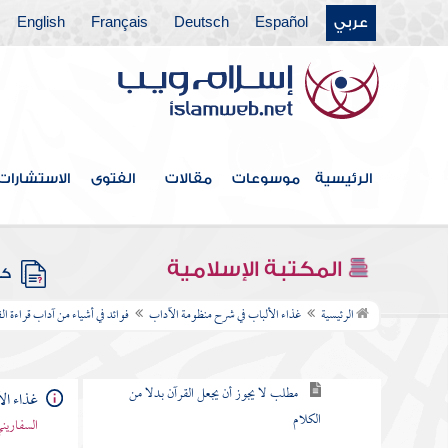
بسط الرزق وتأخير الأجل
عربي
Español
Deutsch
Français
English
مطلب في بيان حسن الخلق
مطلب إذا كان للمرأة أزواج لمن تكون في
الآخرة
بر الوالدين
الرئيسية
موسوعات
مقالات
الفتوى
الاستشارات
مطلب في الحمام وكيفية الدخول فيها
والاستحمام
المكتبة الإسلامية
كتب
فوائد في أشياء من آداب قراءة القرآن
الرئيسية
غذاء الألباب في شرح منظومة الآداب
فوائد في أشياء من آداب قراءة ال
مطلب في قراءة القرآن بالألحان
مطلب لا يجوز أن يجعل القرآن بدلا من
غذاء ال
الكلام
السفاريني