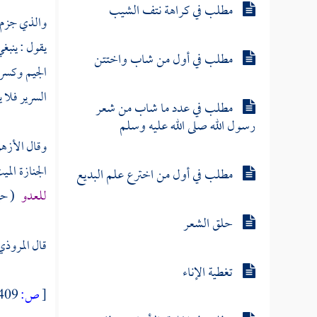
مطلب في كراهة نتف الشيب
والذي جزم به
يقول : ينبغ
مطلب في أول من شاب واختتن
الجيم وكسره
السرير فلا ي
مطلب في عدد ما شاب من شعر
رسول الله صلى الله عليه وسلم
وقال
الأزه
الجنازة الم
مطلب في أول من اخترع علم البديع
للعدو
( حين
حلق الشعر
قال
المروذ
تغطية الإناء
[
ص:
409 ]