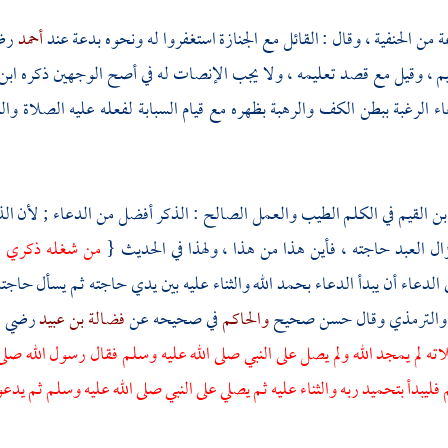
 من الحنفية ، وقال : القائل مع الجنازة استغفروا له ونحوه بدعة عند
أحمد
رضي
يم
، وقيل مع قصد تعليمه ، ولا يجب الإنصات له في أصح الوجهين ذكره
ابن
اء الرغبة ببطن الكف والرهبة بظهره مع قيام السبابة لفعله عليه الصلاة وال
بن القيم
في الكلم الطيب والعمل الصالح : الذكر أفضل من الدعاء ; لأن الذك
ال العبد حاجته ، فأين هذا من هذا ، ولهذا في الحديث {
من شغله ذكري عن
الدعاء أن يبدأ الدعاء بحمد الله والثناء عليه بين يدي حاجته ثم يسأل حاجته 
والترمذي
وقال حسن صحيح
والحاكم
في صحيحه عن
فضالة بن عبيد
رضي ال
ته لم يمجد الله ولم يصل على النبي صلى الله عليه وسلم فقال رسول الله صلى 
ليبدأ بتحميد ربه والثناء عليه ثم يصلي على النبي صلى الله عليه وسلم ثم يدعو 