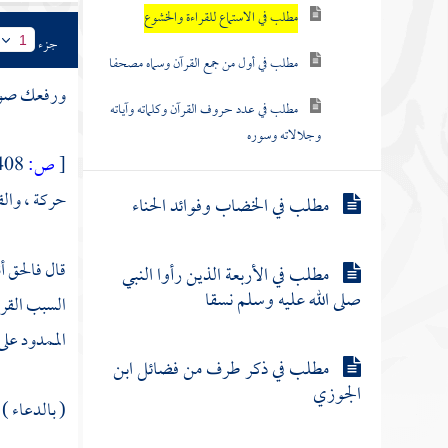
مطلب في الاستماع للقراءة والخشوع
جزء
1
مطلب في أول من جمع القرآن وسماه مصحفا
ورفعك صوتا 
مطلب في عدد حروف القرآن وكلماته وآياته
وجلالاته وسوره
[
ص:
408 ]
حركة ، والق
مطلب في الخضاب وفوائد الحناء
قال فالحق أ
مطلب في الأربعة الذين رأوا النبي
صلى الله عليه وسلم نسقا
السبب القري
الممدود على
مطلب في ذكر طرف من فضائل ابن
الجوزي
( بالدعاء )