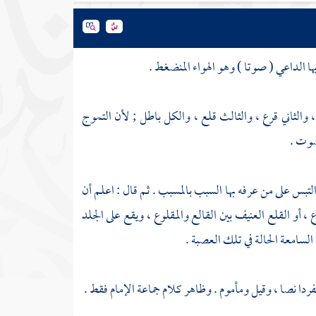
ها الداعي ( صوتا ) وهو الهواء المنضغط .
، والثاني قرع ، والثالث قلع ، والكل باطل ; لأن التموج
صوت .
التبس على من عرفه بها السبب بالمسبب . ثم قال : اعلم أن
 أو القلع العنيف بين القالع والمقلوع ، ويقع على الجلد
لسامعة الحالة في تلك العصبة .
فردا نصا ، وقيل ومأموم . وظاهر كلام جماعة الإمام فقط .