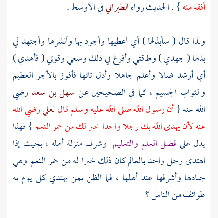
أفقه منه
} . الحديث رواه
الطبراني
في الأوسط .
ولذا قال ( سأبذلها ) أي أعطيها وأجود بها وأنشرها وأجتهد في
بذلها ( جهدي ) وطاقتي وأفرغ في ذلك وسعي وقوتي ( فأهدي )
أي أرشد ضالا وأعلم جاهلا وأدل تائها فأفوز بالأجر العظيم
والثواب الجسيم ، كما في الصحيحين عن
سهل بن سعد
رضي
الله عنه {
أن رسول الله صلى الله عليه وسلم قال
لعلي
رضي الله
عنه لأن يهدي الله بك رجلا واحدا خير لك من حمر النعم
} فهذا
يدل على
فضل العلم والتعليم
وشرف منزلة أهله ، بحيث إذا
اهتدى رجل واحد بالعالم كان ذلك خيرا له من حمر النعم وهي
جيادها وأشرفها عند أهلها ، فما الظن بمن يهتدي كل يوم به
طوائف من الناس ؟