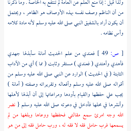
ولذا قيل : إذا منع العلم عن العامة لم تنتفع به الخاصة . وما ذكرنا
من أن
الناظم
وصف نفسه بهذه الأوصاف هو الظاهر ، ويحتمل
أن يكون أراد بالشفيق النبي صلى الله عليه وسلم لأنه مادة كلامه
وأس نظامه .
[
ص:
49 ]
فعندي من علم الحديث أمانة سأبذلها جهدي
فأهدي وأهتدي ( فعندي ) مستقر وثابت ( مما ) أي من الآداب
الثابتة ( في الحديث ) الوارد عن النبي صلى الله عليه وسلم من
أقواله صلى الله عليه وسلم وأفعاله وتقريراته وصفته ( أمانة )
يجب علي حفظها والقيام بأودها ومراعاتها إلى أن أبذلها لأهلها
وأنشرها في محلها فأدخل في دعوته صلى الله عليه وسلم {
نضر
الله وجه امرئ سمع مقالتي فحفظها ووعاها وبلغها من لم
يسمعها فرب حامل فقه لا فقه له ، ورب حامل فقه إلى من هو