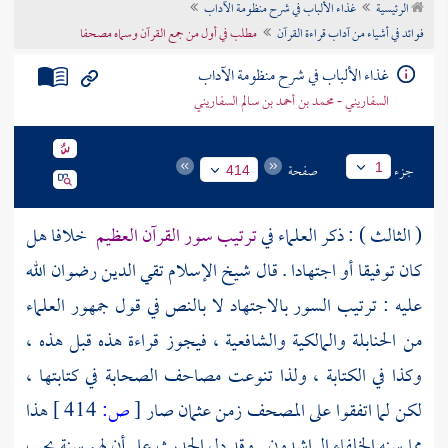
الرئيسية
غذاء الألباب في شرح منظومة الآداب
تراجم الأعلام
فوائد في أشياء من آداب قراءة القرآن
مطلب في أول من جمع القرآن وسماه مصحفا
غذاء الألباب في شرح منظومة الآداب
السفاريني - محمد بن أحمد بن سالم السفاريني
جزء
صفحة
1
414
( الثالث ) : ذكر العلماء في
ترتيب سور القرآن العظيم
خلافا هل
كان توفيقا أو اجتهادا . قال
شيخ الإسلام تقي الدين
رضوان الله
عليه : ترتيب السور بالاجتهاد لا بالنص في قول جمهور العلماء
من الحنابلة والمالكية والشافعية ، فيجوز قراءة هذه قبل هذه ،
وكذا في الكتابة ، ولذا تنوعت مصاحف الصحابة في كتابتها ،
لكن لما اتفقوا على المصحف زمن
عثمان
صار
[
ص:
414 ]
هذا
مما سنه الخلفاء الراشدون . وقد دل الحديث على أن لهم سنة يجب