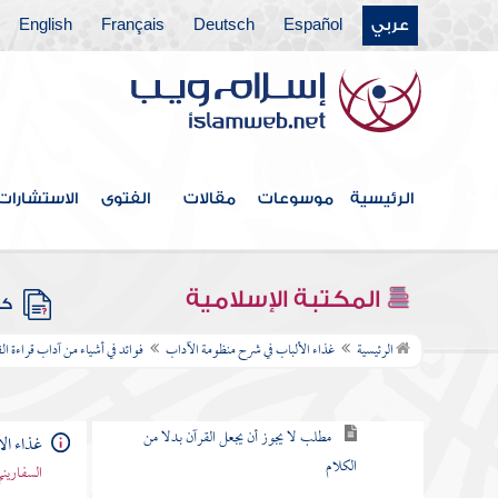
بسط الرزق وتأخير الأجل
عربي
Español
Deutsch
Français
English
مطلب في بيان حسن الخلق
مطلب إذا كان للمرأة أزواج لمن تكون في
الآخرة
بر الوالدين
الرئيسية
موسوعات
مقالات
الفتوى
الاستشارات
مطلب في الحمام وكيفية الدخول فيها
والاستحمام
المكتبة الإسلامية
كتب
فوائد في أشياء من آداب قراءة القرآن
الرئيسية
غذاء الألباب في شرح منظومة الآداب
فوائد في أشياء من آداب قراءة ال
مطلب في قراءة القرآن بالألحان
مطلب لا يجوز أن يجعل القرآن بدلا من
غذاء ال
الكلام
السفاريني