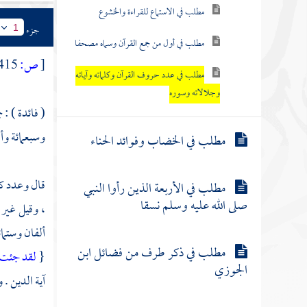
مطلب في الاستماع للقراءة والخشوع
جزء
1
مطلب في أول من جمع القرآن وسماه مصحفا
[
ص:
415 ]
مطلب في عدد حروف القرآن وكلماته وآياته
وجلالاته وسوره
( فائدة ) : 
وسبعمائة وأ
مطلب في الخضاب وفوائد الحناء
قال وعدد ك
مطلب في الأربعة الذين رأوا النبي
صلى الله عليه وسلم نسقا
، وقيل غير 
ألفان وستما
مطلب في ذكر طرف من فضائل ابن
{
لقد جئت 
الجوزي
آية الدين . 