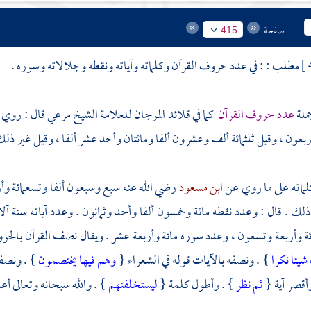
صفحة
415
مطلب : : في عدد حروف القرآن وكلماته وآياته ونقطه وجلالاته وسوره .
جملة
عدد حروف القرآن
كما في قلائد المرجان
للعلامة الشيخ مرعي
قال : روي
ربعون ، وقيل ثلثمائة ألف وعشرون ألفا ومائتان وأحد عشر ألفا ، وقيل غير ذلك
لماته على ما روي عن
ابن مسعود
رضي الله عنه سبع وسبعون ألفا وتسعمائة وأ
ذلك . قال : وعدد نقطه مائة وخمسون ألفا وأحد وثمانون . وعدد آياته ستة آ
ئة وأربعة وتسعون ، وعدد سوره مائة وأربعة عشر . ويقال نصف القرآن بالح
شيئا نكرا
} . ونصفه بالآيات قوله في الشعراء {
وهم فيها يختصمون
} . ونصفه
وأقصر آية {
ثم نظر
} . وأطول كلمة {
ليستخلفنهم
} . والله سبحانه وتعالى أعل