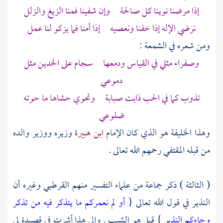
إذا مرضنا نوينا كل صالحة وإن شفينا فمنا الزيغ والزلل
نرضي الإله إذا خفنا ونعصيه إذا أمنا فما يزكو لنا عمل
ومن شعره في الشمعة :
وصفراء مثلي في القياس ودمعها سجام على الخدين مثل
دموعي
تذوب كما في الحب ذابت صبابة وتحوي حشاها ما حوته
ضلوعي
وهذا الخليفة هو الذي كان الإمام
ابن هبيرة
وزيره ووزير والده
من قبله
المقتفي
رحمهم الله تعالى .
( الثالثة ) ذكر جماعة من علماء التفسير منهم
القرطبي
وغيره أن
النذير في قول الله تعالى {
أو لم نعمركم ما يتذكر فيه من تذكر
وجاءكم النذير
} قيل هو الشيب . وإلى هذا أشرت في قصيدة لي