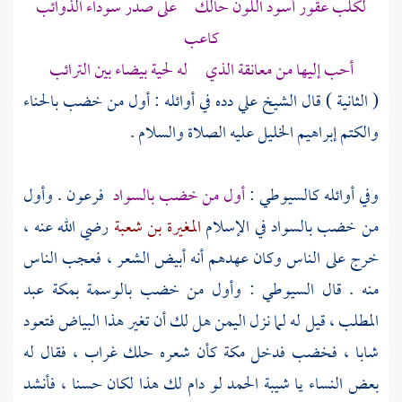
لكلب عقور أسود اللون حالك على صدر سوداء الذوائب
كاعب
أحب إليها من معانقة الذي له لحية بيضاء بين الترائب
( الثانية ) قال الشيخ
علي دده
في أوائله : أول من خضب بالحناء
والكتم
إبراهيم الخليل
عليه الصلاة والسلام .
وفي أوائله
كالسيوطي
:
أول من خضب بالسواد
فرعون
. وأول
من خضب بالسواد في الإسلام
المغيرة بن شعبة
رضي الله عنه ،
خرج على الناس وكان عهدهم أنه أبيض الشعر ، فعجب الناس
منه . قال
السيوطي
: وأول من خضب بالوسمة
بمكة
عبد
المطلب
، قيل له لما نزل
اليمن
هل لك أن تغير هذا البياض فتعود
شابا ، فخضب فدخل
مكة
كأن شعره حلك غراب ، فقال له
بعض النساء يا شيبة الحمد لو دام لك هذا لكان حسنا ، فأنشد