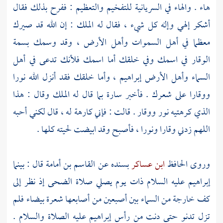
هاء . والهاء في السريانية للتفخيم والتعظيم : ففرح بذلك فقال
أشكر إلهي وإله كل شيء ، فقال له الملك : إن الله قد صيرك
معظما في أهل السموات وأهل الأرض ، وقد وسمك بسمة
الوقار في اسمك وفي خلقك أما اسمك فلأنك تدعى في أهل
السماء وأهل الأرض إبراهيم ، وأما خلقك فقد أنزل الله نورا
ووقارا على شعرك . فأخبر
سارة
بما قال له الملك وقال : هذا
الذي كرهتيه نور ووقار . قالت : فإني كارهة له ، قال لكني أحبه
اللهم زدني وقارا ونورا ، فأصبح وقد ابيضت لحيته كلها .
وروى الحافظ
ابن عساكر
بسنده عن
القاسم بن أمامة
قال : بينما
إبراهيم
عليه السلام ذات يوم يصلي صلاة الضحى إذ نظر إلى
كف خارجة من السماء بين أصبعين من أصابعها شعرة بيضاء فلم
تزل تدنو حتى دنت من رأس
إبراهيم
عليه الصلاة والسلام .