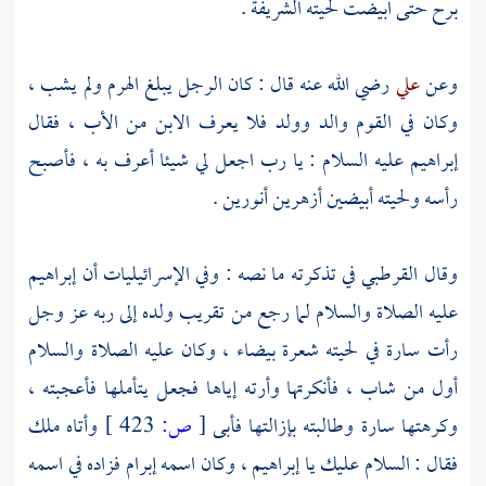
برح حتى ابيضت لحيته الشريفة .
وعن
علي
رضي الله عنه قال : كان الرجل يبلغ الهرم ولم يشب ،
وكان في القوم والد وولد فلا يعرف الابن من الأب ، فقال
إبراهيم
عليه السلام : يا رب اجعل لي شيئا أعرف به ، فأصبح
رأسه ولحيته أبيضين أزهرين أنورين .
وقال
القرطبي
في تذكرته ما نصه : وفي الإسرائيليات أن
إبراهيم
عليه الصلاة والسلام لما رجع من تقريب ولده إلى ربه عز وجل
رأت
سارة
في لحيته شعرة بيضاء ، وكان عليه الصلاة والسلام
أول من شاب ، فأنكرتها وأرته إياها فجعل يتأملها فأعجبته ،
وكرهتها
سارة
وطالبته بإزالتها فأبى
[
ص:
423 ]
وأتاه ملك
فقال : السلام عليك يا
إبراهيم ، وكان اسمه إبرام
فزاده في اسمه