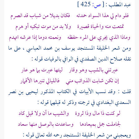
عبد المطلب
:
[
ص:
425 ]
فلو دام لي هذا السواد حمدته فكان بديلا من شباب قد انصرم
تمتعت منه والحياة قصيرة ولا بد من موت تبكيه أو هرم
وماذا الذي يجري على المرء حفظه ونعمته دوما إذا عرشه انهدم
ومن شعر الخليفة المستنجد
يوسف بن محمد العباسي
، على ما
نقله
صلاح الدين الصفدي
في الوافي بالوفيات قوله :
عيرتني بالشيب وهو وقار ليتها عيرت بما هو عار
إن تكن شابت الذوائب مني فالليالي تنيرها الأقمار
قلت : وقد نسب الأبيات في الكتاب المذكور
ليحيى بن نصر
السعدي البغدادي
في ترجمته وذكر له قبلهما قوله :
لو كنت ذا مال وذا ثروة والشيب ما آن ولا قيل كاد
لجاملت جمل بميعادها وساعدت بالوصل منها سعاد
ويعجبني من شعر الخليفة المستنجد رحمه الله تعالى قوله :