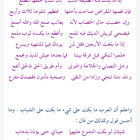
إذا ما بدت منه الطليعة آذنت بأن المنايا خلفها تتطلع
فإن قصها المقراض صاحت بأختها فتظهر تتلوها ثلاث وأربع
وإن خضبت حال الخضاب لأنه يغالب صنع الله والله أصنع
فيضحي كريش الديك فيه تلمع وأفظع ما يكساه ثوب ملمع
إذا ما بلغت الأربعين فقل لمن يودك فيما تشتهيه ويسرع
هلموا لنبكي قبل فرقة بيننا فما بعدها عيش لذيذ ومجمع
وخل التصابي والخلاعة والهوى وأم طريق الحق فالحق أنفع
وخذ جنة تنجي وزادا من التقى وصحبة مأمون فقصدك مفزع
واعلم أن
العرب
ما بكت على شيء ما بكت على الشباب . وما
أحسن قول وكذلك من قال :
شيئان لو بكت الدموع عليهما عيناي حتى يؤذنا بذهاب