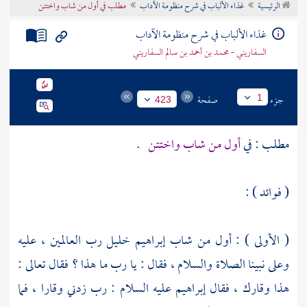
الرئيسية
غذاء الألباب في شرح منظومة الآداب
مطلب في أول من شاب واختتن
تراجم الأعلام
غذاء الألباب في شرح منظومة الآداب
السفاريني - محمد بن أحمد بن سالم السفاريني
جزء
صفحة
1
423
مطلب : في
أول من شاب واختتن
.
( فوائد ) :
( الأولى ) : أول من شاب
إبراهيم
خليل رب العالمين ، عليه
وعلى نبينا الصلاة والسلام ، فقال : يا رب ما هذا ؟ فقال تعالى :
هذا وقارك ، فقال
إبراهيم
عليه السلام : رب زدني وقارا ، فما