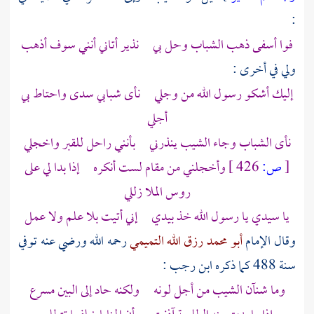
:
فوا أسفى ذهب الشباب وحل بي نذير أتاني أنني سوف أذهب
ولي في أخرى :
إليك أشكو رسول الله من وجلي نأى شبابي سدى واحتاط بي
أجلي
نأى الشباب وجاء الشيب ينذرني بأنني راحل للقبر واخجلي
[
ص:
426 ]
وأخجلني من مقام لست أنكره إذا بدا لي على
روس الملا زللي
يا سيدي يا رسول الله خذ بيدي إني أتيت بلا علم ولا عمل
وقال الإمام
أبو محمد رزق الله التميمي
رحمه الله ورضي عنه توفي
سنة 488 كما ذكره
ابن رجب
:
وما شنآن الشيب من أجل لونه ولكنه حاد إلى البين مسرع