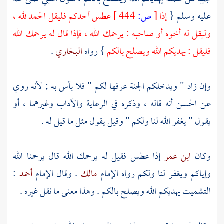
عليه وسلم {
إذا
[
ص:
444 ]
عطس أحدكم فليقل الحمد لله ،
وليقل له أخوه أو صاحبه : يرحمك الله ، فإذا قال له يرحمك الله
فليقل : يهديكم الله ويصلح بالكم
} رواه
البخاري
.
وإن زاد " ويدخلكم الجنة عرفها لكم " فلا بأس به ; لأنه روي
عن
الحسن
أنه قاله ، وذكره في الرعاية والآداب وغيرهما ، أو
يقول " يغفر الله لنا ولكم " وقيل يقول مثل ما قيل له .
وكان
ابن عمر
إذا عطس فقيل له يرحمك الله قال يرحمنا الله
وإياكم ويغفر لنا ولكم رواه الإمام
مالك
. وقال الإمام
أحمد
:
التشميت يهديكم الله ويصلح بالكم . وهذا معنى ما نقل غيره .