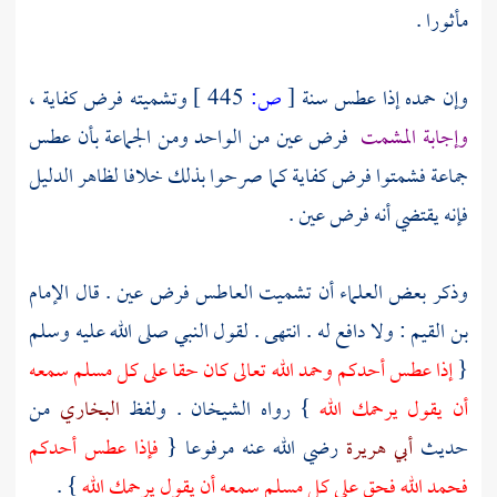
مأثورا .
وإن حمده إذا عطس سنة
[
ص:
445 ]
وتشميته فرض كفاية ،
وإجابة المشمت
فرض عين من الواحد ومن الجماعة بأن عطس
جماعة فشمتوا فرض كفاية كما صرحوا بذلك خلافا لظاهر الدليل
فإنه يقتضي أنه فرض عين .
وذكر بعض العلماء أن تشميت العاطس فرض عين . قال
الإمام
بن القيم
: ولا دافع له . انتهى . لقول النبي صلى الله عليه وسلم
{
إذا عطس أحدكم وحمد الله تعالى كان حقا على كل مسلم سمعه
أن يقول يرحمك الله
} رواه الشيخان . ولفظ
البخاري
من
حديث
أبي هريرة
رضي الله عنه مرفوعا {
فإذا عطس أحدكم
فحمد الله فحق على كل مسلم سمعه أن يقول يرحمك الله
} .