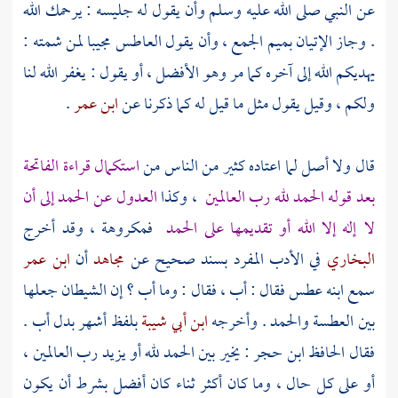
عن النبي صلى الله عليه وسلم وأن يقول له جليسه : يرحمك الله
. وجاز الإتيان بميم الجمع ، وأن يقول العاطس مجيبا لمن شمته :
يهديكم الله إلى آخره كما مر وهو الأفضل ، أو يقول : يغفر الله لنا
ولكم ، وقيل يقول مثل ما قيل له كما ذكرنا عن
ابن عمر
.
قال ولا أصل لما اعتاده كثير من الناس من
استكمال قراءة الفاتحة
بعد قوله الحمد لله رب العالمين
، وكذا
العدول عن الحمد إلى أن
لا إله إلا الله أو تقديمها على الحمد
فمكروهة ، وقد أخرج
البخاري
في الأدب المفرد بسند صحيح عن
مجاهد
أن
ابن عمر
سمع ابنه عطس فقال : أب ، فقال : وما أب ؟ إن الشيطان جعلها
بين العطسة والحمد . وأخرجه
ابن أبي شيبة
بلفظ أشهر بدل أب .
فقال الحافظ
ابن حجر
: يخير بين الحمد لله أو يزيد رب العالمين ،
أو على كل حال ، وما كان أكثر ثناء كان أفضل بشرط أن يكون