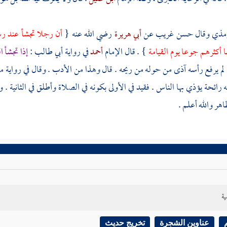
رمذي
وقال حسن غريب عن
أبي هريرة
رضي الله عنه {
أن رجلا تجشأ عند رس
 أكثرهم جوعا يوم القيامة
} . قال الإمام
أحمد
في رواية
أبي طالب
:
إذا تجشأ 
ا لم يرفع رأسه آذى من حوله من ريحه . قال وهذا من الأدب . وقال في رواية
مه
 رائحة يؤذي بها الناس . فقيد في الأولى بكونه في الصلاة وأطلق في الثانية
هر والله أعلم .
ية
عناوين الشجرة
تخريج حديث