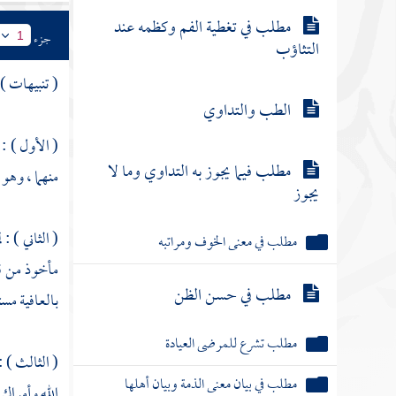
مطلب في تغطية الفم وكظمه عند
جزء
1
التثاؤب
( تنبيهات ) 
الطب والتداوي
( الأول ) :
مطلب فيما يجوز به التداوي وما لا
منهما ، وهو 
يجوز
( الثاني ) 
مطلب في معنى الخوف ومراتبه
مأخوذ من 
مطلب في حسن الظن
بالعافية مس
مطلب تشرع للمرضى العيادة
( الثالث ) 
مطلب في بيان معنى الذمة وبيان أهلها
الله وأمراك 