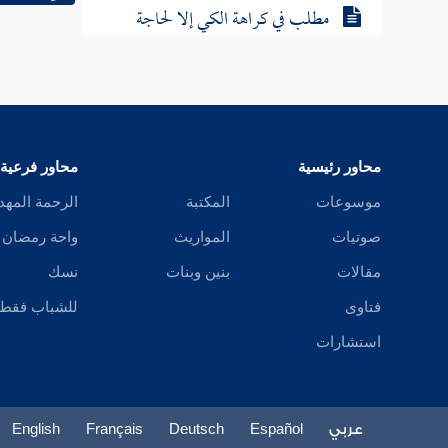
مطلب في كراهة الكي إلا لحاجة
مطلب في جواز الرقية بالقرآن
فائدة فيما يكتب للخوف من العدو
محاور رئيسية
محاور فرعية
مطلب في جواز الوسم بغير الوجه
موسوعات
المكتبة
الرحمة المهد
صوتيات
المواريث
واحة رمضان
مطلب في حكم جز ذيل الخيل
مقالات
بنين وبنات
نسك
فتاوى
للشباب فقط
مطلب يكره جز أعراف الخيل
استشارات
مطلب في الحث على اقتناء الخيل
وأنها معقود بنواصيها الخير
عربي
Español
Deutsch
Français
English