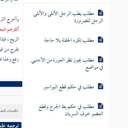
مطلب يطب الرجل الأنثى والأنثى
وأخرج
الت
الرجل للضرورة
أكثرهم شبعا
الريح ، فإذ
مطلب تكره الحقنة بلا حاجة
يخرج من فيه
رفع وهذا ظا
مطلب يجوز نظر العورة من الأجنبي
في مواضع
مطلب في حكم قطع البواسير
مطلب في حكم بط الجرح وقطع
الخدمات العلم
العضو خوف السريان
ترجمة علم