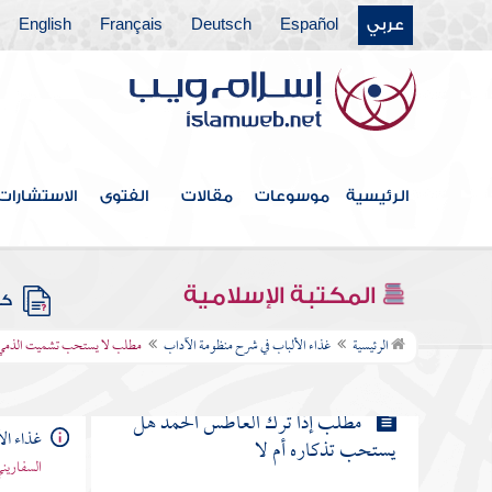
عربي
Español
Deutsch
Français
English
مطلب إن الله يحب العطاس ويكره
التثاؤب
مطلب فيما يقول العاطس وما يقول
له المشمت
الرئيسية
موسوعات
مقالات
الفتوى
الاستشارات
فوائد في العطاس
المكتبة الإسلامية
كتب
مطلب لا يستحب تشميت الذمي
الرئيسية
غذاء الألباب في شرح منظومة الآداب
مطلب لا يستحب تشميت الذمي
مطلب إذا ترك العاطس الحمد هل
غذاء ال
يستحب تذكاره أم لا
السفاريني