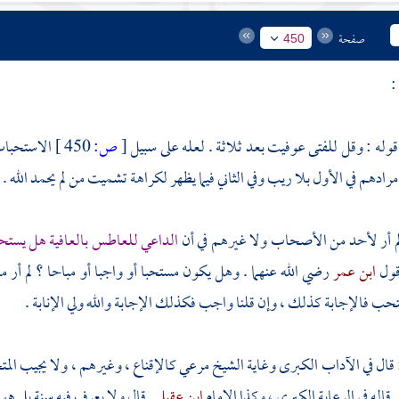
صفحة
450
:
 قوله : وقل للفتى عوفيت بعد ثلاثة . لعله على سبيل
[
ص:
450 ]
الاستحباب 
مرادهم في الأول بلا ريب وفي الثاني فيما يظهر لكراهة تشميت من لم يحمد الله .
: لم أر لأحد من الأصحاب ولا غيرهم في أن
الداعي للعاطس بالعافية هل يستحق
قول
ابن عمر
رضي الله عنهما . وهل يكون مستحبا أو واجبا أو مباحا ؟ لم أر
تحب فالإجابة كذلك ، وإن قلنا واجب فكذلك الإجابة والله ولي الإنابة .
: قال في الآداب الكبرى وغاية
الشيخ مرعي
كالإقناع ، وغيرهم ، ولا يجيب المتج
. قاله في الرعاية الكبرى ، وكذا الإمام
ابن عقيل
. قال ولا يعرف فيه سنة بل هو