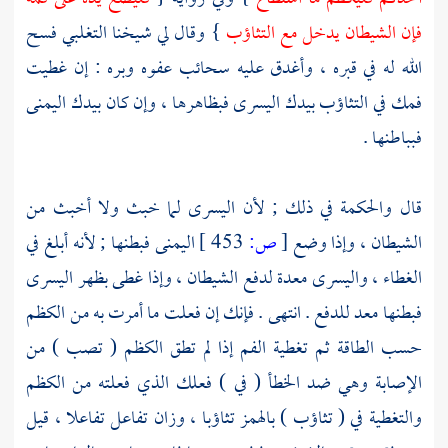
فإن الشيطان يدخل مع التثاؤب
} وقال لي شيخنا
التغلبي
فسح
الله له في قبره ، وأغدق عليه سحائب عفوه وبره : إن غطيت
فمك في التثاؤب بيدك اليسرى فبظاهرها ، وإن كان بيدك اليمنى
فبباطنها .
قال والحكمة في ذلك ; لأن اليسرى لما خبث ولا أخبث من
الشيطان ، وإذا وضع
[
ص:
453 ]
اليمنى فبطنها ; لأنه أبلغ في
الغطاء ، واليسرى معدة لدفع الشيطان ، وإذا غطى بظهر اليسرى
فبطنها معد للدفع . انتهى . فإنك إن فعلت ما أمرت به من الكظم
حسب الطاقة ثم تغطية الفم إذا لم تطق الكظم ( تصب ) من
الإصابة وهي ضد الخطأ ( في ) فعلك الذي فعلته من الكظم
والتغطية في ( تثاؤب ) بالهمز تثاؤبا ، وزان تفاعل تفاعلا ، قيل