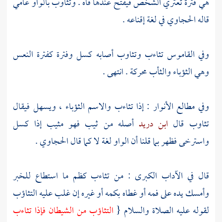
هي فترة تعتري الشخص فيفتح عندها فاه . وتثاوب بالواو عامي
قاله
الحجاوي
في لغة إقناعه .
وفي القاموس تثاءب وتثاوب أصابه كسل وفترة كفترة النعس
وهي الثؤباء والثأب محركة . انتهى .
وفي مطالع الأنوار : إذا تثاءب والاسم الثؤباء ، ويسهل فيقال
تثاوب قال
ابن دريد
أصله من ثيب فهو مثيب إذا كسل
واسترخى فظهر بما قلنا أن الواو لغة لا كما قال
الحجاوي
.
قال في الآداب الكبرى : من تثاءب كظم ما استطاع للخبر
وأمسك يده على فمه أو غطاه بكمه أو غيره إن غلب عليه التثاؤب
لقوله عليه الصلاة والسلام {
التثاؤب من الشيطان فإذا تثاءب