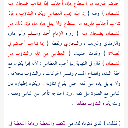
أحدكم فليرده ما استطاع فإن أحدكم إذا تثاءب ضحك منه
الشيطان
} وفيه {
إن الله يحب العطاس ويكره التثاؤب ، فإذا
تثاءب أحدكم فليرده ما استطاع ولا يقل هاه هاه فإن ذلك من
الشيطان يضحك منه
} رواه
الإمام أحمد
ومسلم
وأبو داود
والترمذي
وغيرهم ،
والبخاري
ولفظه {
إذا تثاءب أحدكم في
الصلاة
} وقدمنا حديث {
العطاس من الله والتثاؤب من
الشيطان
} قال في النهاية إنما أحب العطاس ; لأنه إنما يكون مع
خفة البدن وانفتاح المسام وتيسر الحركات ، والتثاؤب بخلافه .
ولا يزيل يده عن فمه حتى يفرغ تثاؤبه . ويكره إظهاره بين
الناس مع القدرة على كفه . وإن احتاجه تأخر عن الناس وفعله .
وعنه
يكره التثاؤب مطلقا
.
( فذلك ) الذي ذكرناه لك من
الكظم والتغطية وإدامة التغطية إلى