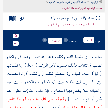
الرئيسية
غذاء الألباب في شرح منظومة الآداب
تراجم الأعلام
مطلب في تغطية الفم وكظمه عند التثاؤب
غذاء الألباب في شرح منظومة الآداب
السفاريني - محمد بن أحمد بن سالم السفاريني
جزء
صفحة
1
453
مطلب : في تغطية الفم وكظمه عند التثاؤب : وغط فما واكظم
تصب في تثاؤب فذلك مسنون لأمر المرشد ( وغط ) أيها المتثائب
( فما ) حيث غلبك ولم تستطع كظمه ( واكظمه ) إن استطعت
فإن المسنون لك إذا تثاءبت أن تكظم ، والكظم مسك فمه
وانطباقه لئلا ينفتح مهما استطاع ، فإن غلب التثاؤب غطى الفم
بكم أو غيره كيده ، {
ولقوله صلى الله عليه وسلم إذا تثاءب
أحدكم فليكظم ما استطاع
} وفي رواية {
فليضع يده على فمه