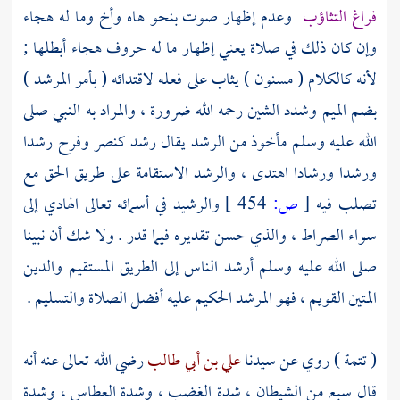
فراغ التثاؤب
وعدم إظهار صوت بنحو هاه وأخ وما له هجاء
وإن كان ذلك في صلاة يعني إظهار ما له حروف هجاء أبطلها ;
لأنه كالكلام ( مسنون ) يثاب على فعله لاقتدائه ( بأمر المرشد )
بضم الميم وشدد الشين رحمه الله ضرورة ، والمراد به النبي صلى
الله عليه وسلم مأخوذ من الرشد يقال رشد كنصر وفرح رشدا
ورشدا ورشادا اهتدى ، والرشد الاستقامة على طريق الحق مع
تصلب فيه
[
ص:
454 ]
والرشيد في أسمائه تعالى الهادي إلى
سواء الصراط ، والذي حسن تقديره فيما قدر . ولا شك أن نبينا
صلى الله عليه وسلم أرشد الناس إلى الطريق المستقيم والدين
المتين القويم ، فهو المرشد الحكيم عليه أفضل الصلاة والتسليم .
( تتمة ) روي عن سيدنا
علي بن أبي طالب
رضي الله تعالى عنه أنه
قال سبع من الشيطان ، شدة الغضب ، وشدة العطاس ، وشدة