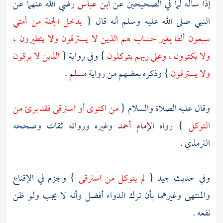
إذا سأله لما في الصحيحين عن
ابن عباس
رضي الله عنهما عن
النبي صلى الله عليه وسلم أنه قال {
يدخل الجنة من أمتي
سبعون ألفا بغير حساب هم الذين لا يسترقون ولا يتطيرون ،
ولا يكتوون ، وعلى ربهم يتوكلون
} وفي رواية {
الذين لا يرقون
ولا يسترقون
} وذكره بعضهم من رواية
مسلم
.
وقال عليه الصلاة والسلام {
من اكتوى أو استرقى فقد برئ من
التوكل
} رواه
الإمام أحمد
وغيره ورواته ثقات وصححه
الترمذي
.
وفي حديث جيد {
لم يتوكل من استرقى
} وجزم في الإقناع
والمنتهى وغيرهما بأن ترك الدواء أفضل وأنه لا يجب ولو ظن
نفعه .