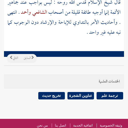
قال
شيخ الإسلام
قدس الله روحه : ليس بواجب عند جماهير
الأئمة إنما أوجبه طائفة قليلة من أصحاب
الشافعي
وأحمد
. انتهى
. وأحاديث الأمر بالتداوي للإباحة والإرشاد دون الوجوب كما
نبه عليه غير واحد .
السابق
التالي
الخدمات العلمية
ترجمة علم
عناوين الشجرة
تخريج حديث
وثيقة الخصوصية
اتفاقية الخدمة
اتصل بنا
من نحن