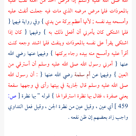
الله صلى الله عليه وسلم إذا مرض أحد من أهله نفث عليه
بالمعوذات فلما مرض مرضه الذي مات فيه جعلت أنفث عليه
وأمسحه بيد نفسه ; لأنها أعظم بركة من يدي
} وفي رواية فيهما {
فلما اشتكى كان يأمرني أن أفعل ذلك به
} وفيهما {
كان إذا
اشتكى يقرأ على نفسه بالمعوذات وينفث فلما اشتد وجعه كنت
أقرأ عليه وأمسح منه بيده رجاء بركتها
} وفيهما عنها رضي الله
عنها {
أمرني رسول الله صلى الله عليه وسلم أن أسترقي من
العين
} وفيهما عن
أم سلمة
رضي الله عنها {
: أن رسول الله
صلى الله عليه وسلم قال لجارية في بيتها رأى في وجهها سفعة
يعني صفرة ، فقال بها نظرة استرقوا لها
} قوله " بها نظرة
[
ص:
459 ]
أي عين ، وقيل عين من نظرة الجن ، وقيل فعل التداوي
واجب زاد بعضهم إن ظن نفعه .