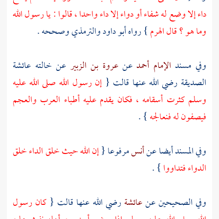
داء إلا وضع له شفاء أو دواء إلا داء واحدا ، قالوا : يا رسول الله
وما هو ؟ قال الهرم
} رواه
أبو داود
والترمذي
وصححه .
وفي مسند
الإمام أحمد
عن
عروة بن الزبير
عن خالته
عائشة
الصديقة
رضي الله عنها قالت {
إن رسول الله صلى الله عليه
وسلم كثرت أسقامه ، فكان يقدم عليه أطباء العرب والعجم
فيصفون له فنعالجه
} .
وفي المسند أيضا عن
أنس
مرفوعا {
إن الله حيث خلق الداء خلق
الدواء فتداووا
} .
وفي الصحيحين عن
عائشة
رضي الله عنها قالت {
كان رسول