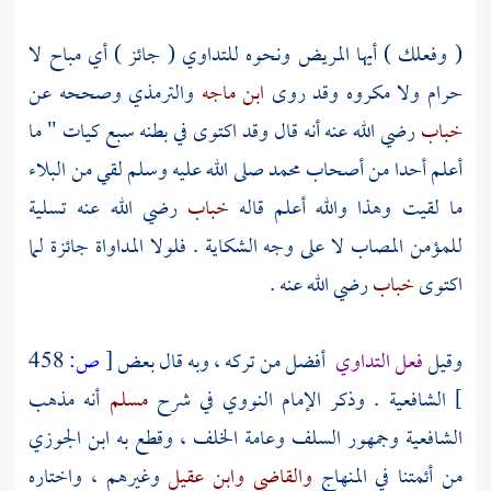
( وفعلك ) أيها المريض ونحوه للتداوي ( جائز ) أي مباح لا
حرام ولا مكروه وقد روى
ابن ماجه
والترمذي
وصححه عن
خباب
رضي الله عنه أنه قال وقد اكتوى في بطنه سبع كيات " ما
أعلم أحدا من أصحاب
محمد
صلى الله عليه وسلم لقي من البلاء
ما لقيت وهذا والله أعلم قاله
خباب
رضي الله عنه تسلية
للمؤمن المصاب لا على وجه الشكاية . فلولا المداواة جائزة لما
اكتوى
خباب
رضي الله عنه .
وقيل
فعل التداوي
أفضل من تركه ، وبه قال بعض
[
ص:
458
]
الشافعية . وذكر الإمام
النووي
في شرح
مسلم
أنه مذهب
الشافعية وجمهور
السلف
وعامة الخلف ، وقطع به
ابن الجوزي
من أئمتنا في المنهاج
والقاضي
وابن عقيل
وغيرهم ، واختاره