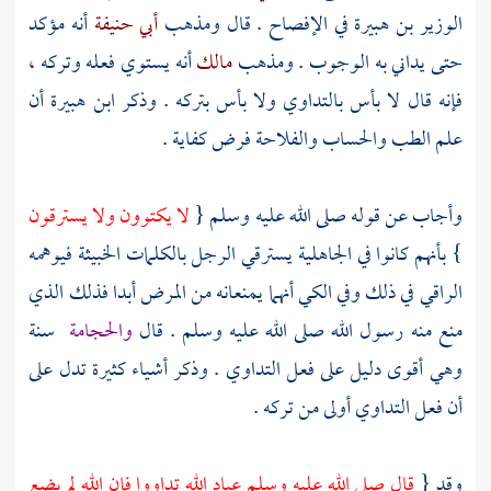
الوزير بن هبيرة
في الإفصاح . قال ومذهب
أبي حنيفة
أنه مؤكد
حتى يداني به الوجوب . ومذهب
مالك
أنه يستوي فعله وتركه ،
فإنه قال لا بأس بالتداوي ولا بأس بتركه . وذكر
ابن هبيرة
أن
علم الطب والحساب والفلاحة فرض كفاية .
وأجاب عن قوله صلى الله عليه وسلم {
لا يكتوون ولا يسترقون
} بأنهم كانوا في الجاهلية يسترقي الرجل بالكلمات الخبيثة فيوهمه
الراقي في ذلك وفي الكي أنهما يمنعانه من المرض أبدا فذلك الذي
منع منه رسول الله صلى الله عليه وسلم . قال
والحجامة
سنة
وهي أقوى دليل على فعل التداوي . وذكر أشياء كثيرة تدل على
أن فعل التداوي أولى من تركه .
وقد {
قال صلى الله عليه وسلم عباد الله تداووا فإن الله لم يضع