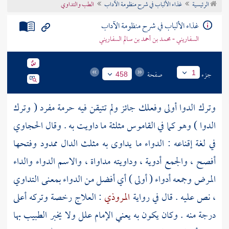
الرئيسية
غذاء الألباب في شرح منظومة الآداب
الطب والتداوي
تراجم الأعلام
غذاء الألباب في شرح منظومة الآداب
السفاريني - محمد بن أحمد بن سالم السفاريني
جزء
صفحة
1
458
وترك الدوا أولى وفعلك جائز ولم تتيقن فيه حرمة مفرد ( وترك
الدوا ) وهو كما في القاموس مثلثة ما داويت به . وقال
الحجاوي
في لغة إقناعه : الدواء ما يداوى به مثلث الدال ممدود وفتحها
أفصح ، والجمع أدوية ، وداويته مداواة ، والاسم الدواء والداء
المرض وجمعه أدواء ( أولى ) أي أفضل من الدواء بمعنى التداوي
، نص عليه . قال في رواية
المروذي
: العلاج رخصة وتركه أعلى
درجة منه . وكان يكون به يعني الإمام علل ولا يخبر الطبيب بها