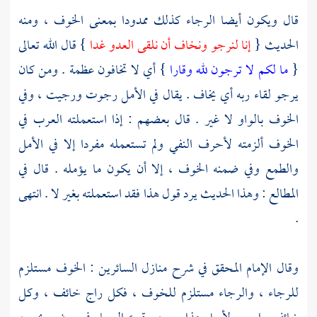
قال ويكون أيضا الرجاء كذلك ممدودا بمعنى الخوف ، ومنه
الحديث {
إنا لنرجو ونخاف أن نلقى العدو غدا
} قال الله تعالى
{
ما لكم لا ترجون لله وقارا
} أي لا تخافون عظمة . ومن كان
يرجو لقاء ربه أي يخاف . يقال في الأمل رجوت ورجيت ، وفي
الخوف بالواو لا غير . قال بعضهم : إذا استعملته العرب في
الخوف ألزمته لأحرف النفي ولم تستعمله مفردا إلا في الأمل
والطمع وفي ضمنه الخوف ، إلا أن يكون ما يؤمله . قال في
المطالع : وهذا الحديث يرد قول هذا فقد استعملته بغير لا . انتهى
.
وقال الإمام المحقق في شرح منازل السائرين : الخوف مستلزم
للرجاء ، والرجاء مستلزم للخوف ، فكل راج خائف ، وكل