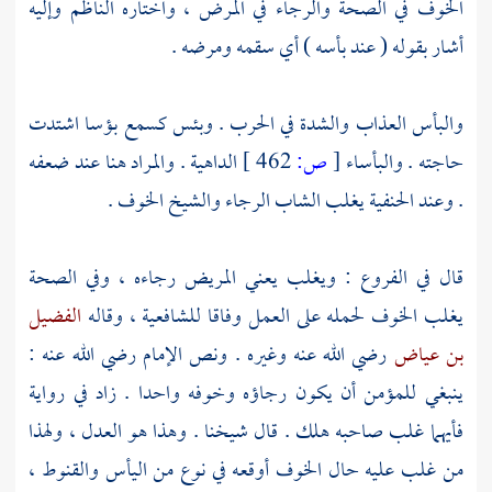
الخوف في الصحة والرجاء في المرض ، واختاره الناظم وإليه
أشار بقوله ( عند بأسه ) أي سقمه ومرضه .
والبأس العذاب والشدة في الحرب . وبئس كسمع بؤسا اشتدت
حاجته . والبأساء
[
ص:
462 ]
الداهية . والمراد هنا عند ضعفه
. وعند الحنفية يغلب الشاب الرجاء والشيخ الخوف .
قال في الفروع : ويغلب يعني المريض رجاءه ، وفي الصحة
يغلب الخوف لحمله على العمل وفاقا للشافعية ، وقاله
الفضيل
بن عياض
رضي الله عنه وغيره . ونص الإمام رضي الله عنه :
ينبغي للمؤمن أن يكون رجاؤه وخوفه واحدا . زاد في رواية
فأيهما غلب صاحبه هلك . قال شيخنا . وهذا هو العدل ، ولهذا
من غلب عليه حال الخوف أوقعه في نوع من اليأس والقنوط ،