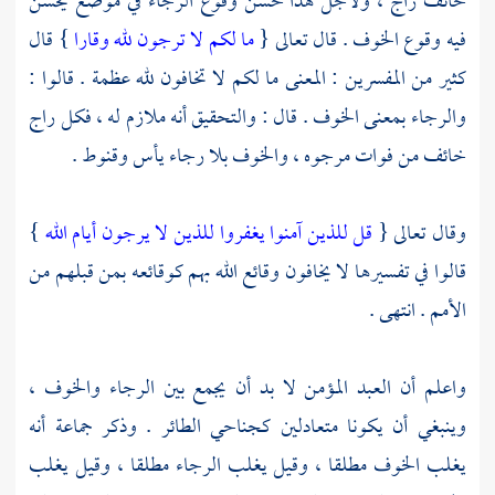
خائف راج ، ولأجل هذا حسن وقوع الرجاء في موضع يحسن
فيه وقوع الخوف . قال تعالى {
ما لكم لا ترجون لله وقارا
} قال
كثير من المفسرين : المعنى ما لكم لا تخافون لله عظمة . قالوا :
والرجاء بمعنى الخوف . قال : والتحقيق أنه ملازم له ، فكل راج
خائف من فوات مرجوه ، والخوف بلا رجاء يأس وقنوط .
وقال تعالى {
قل للذين آمنوا يغفروا للذين لا يرجون أيام الله
}
قالوا في تفسيرها لا يخافون وقائع الله بهم كوقائعه بمن قبلهم من
الأمم . انتهى .
واعلم أن العبد المؤمن لا بد أن يجمع بين الرجاء والخوف ،
وينبغي أن يكونا متعادلين كجناحي الطائر . وذكر جماعة أنه
يغلب الخوف مطلقا ، وقيل يغلب الرجاء مطلقا ، وقيل يغلب