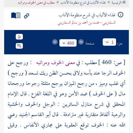
الرئيسية
غذاء الألباب في شرح منظومة الآداب
مطلب في معنى الخوف ومراتبه
تراجم الأعلام
غذاء الألباب في شرح منظومة الآداب
السفاريني - محمد بن أحمد بن سالم السفاريني
جزء
صفحة
1
460
[
ص:
460 ]
مطلب : في
معنى الخوف ومراتبه
: ورجح على
الخوف الرجا عند بأسه ولاق بحسن الظن ربك تسعد ( ورجح )
أي غلب وميز ، من رجح الميزان يرجح مثلثة رجوحا ورجحانا
مال ( على الخوف ) ضد الأمن وهو في اللغة الفزع . قال الإمام
المحقق في شرح منازل السائرين : الوجل والخوف والخشية
والرهبة ألفاظ متقاربة غير مترادفة . قال
أبو القاسم الجنيد
رضي
الله عنه : الخوف توقع العقوبة على مجاري الأنفاس . وقيل