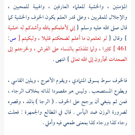
المؤمنين ، والخشية للعلماء العارفين ، والهيبة للمحبين ،
والإجلال للمقربين ، وعلى قدر العلم يكون الخوف والخشية كما
قال صلى الله عليه وسلم {
إني لأعلمكم بالله وأشدكم له خشية
} وقال {
لو تعلمون ما أعلم لضحكتم قليلا ، ولبكيتم
[
ص:
461 ]
كثيرا ، ولما تلذذتم بالنساء على الفرش ، ولخرجتم إلى
الصعدات تجأرون إلى الله تعالى
} انتهى .
فالخوف سوط يسوق المتمادي ، ويقوم الأعوج ، ويلين القاسي ،
ويطوع المستصعب . وليس هو مقصودا لذاته بخلاف الرجاء ،
فمن ثم ينبغي أن يرجح على الخوف . ( الرجا ) بالمد ، وقصره
لضرورة الوزن ضد اليأس . قال في المطالع والجمهرة : فعلت
رجاء كذا ورجاء كذا بمعنى طمعي فيه وأملي .