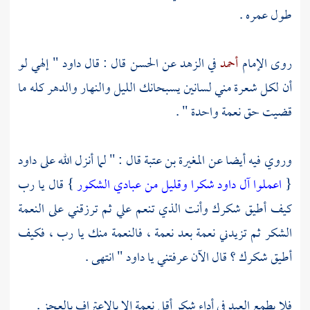
طول عمره .
روى الإمام
أحمد
في الزهد عن
الحسن
قال : قال
داود
" إلهي لو
أن لكل شعرة مني لسانين يسبحانك الليل والنهار والدهر كله ما
قضيت حق نعمة واحدة " .
وروي فيه أيضا عن
المغيرة بن عتبة
قال : " لما أنزل الله على
داود
{
اعملوا آل داود شكرا وقليل من عبادي الشكور
} قال يا رب
كيف أطيق شكرك وأنت الذي تنعم علي ثم ترزقني على النعمة
الشكر ثم تزيدني نعمة بعد نعمة ، فالنعمة منك يا رب ، فكيف
أطيق شكرك ؟ قال الآن عرفتني يا
داود
" انتهى .
فلا يطمع العبد في أداء شكر أقل نعمة إلا بالاعتراف بالعجز .