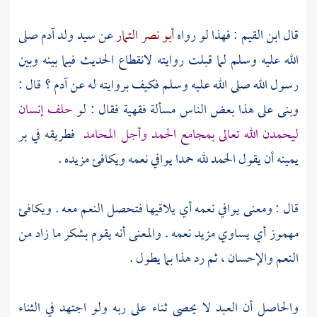
قال
ابن القيم
: فهذا لو رواه
أبو نصر التمار
عن سيد ولد
آدم
صلى
الله عليه وسلم لما قبلت روايته لانقطاع الحديث فيما بينه وبين
رسول الله صلى الله عليه وسلم فكيف بروايته له عن
آدم
؟ قال :
وبنى على هذا بعض الناس مسألة فقهية فقال : لو
حلف إنسان
ليحمدن الله تعالى بمجامع الحمد وأجل المحامد
فطريقه في بر
يمينه أن يقول الحمد لله حمدا يوافي نعمه ويكافئ مزيده .
قال : ومعنى يوافي نعمه أي يلاقيها فتحصل النعم معه . ويكافئ
مهموز أي يساوي مزيد نعمه . والمعنى أنه يقوم بشكر ما زاد من
النعم والإحسان ، ثم رد هذا بما يطول .
والحاصل أن العبد لا يحصي ثناء على ربه ولو اجتهد في الثناء