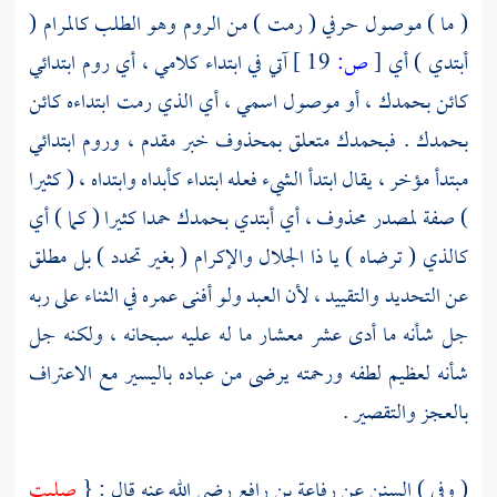
( ما ) موصول حرفي ( رمت ) من الروم وهو الطلب كالمرام (
أبتدي ) أي
[
ص:
19 ]
آتي في ابتداء كلامي ، أي روم ابتدائي
كائن بحمدك ، أو موصول اسمي ، أي الذي رمت ابتداءه كائن
بحمدك . فبحمدك متعلق بمحذوف خبر مقدم ، وروم ابتدائي
مبتدأ مؤخر ، يقال ابتدأ الشيء فعله ابتداء كأبداه وابتداه ، ( كثيرا
) صفة لمصدر محذوف ، أي أبتدي بحمدك حمدا كثيرا ( كما ) أي
كالذي ( ترضاه ) يا ذا الجلال والإكرام ( بغير تحدد ) بل مطلق
عن التحديد والتقييد ، لأن العبد ولو أفنى عمره في الثناء على ربه
جل شأنه ما أدى عشر معشار ما له عليه سبحانه ، ولكنه جل
شأنه لعظيم لطفه ورحمته يرضى من عباده باليسير مع الاعتراف
بالعجز والتقصير .
( وفي ) السنن عن
رفاعة بن رافع
رضي الله عنه قال : {
صليت