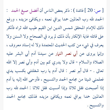
[
ص:
20 ]
فائدة ) : ذكر بعض الناس أن
أفضل صيغ الحمد
:
الحمد لله رب العالمين حمدا يوافي نعمه ، ويكافئ مزيده ، ورفع
ذلك للإمام المحقق شمس الدين
ابن القيم
طيب الله ثراه فأنكر
على قائله غاية الإنكار بأن ذلك لم يرد في الصحاح ولا السنن ولا
يعرف في شيء من كتب الحديث المعتمدة ولا له إسناد معروف ،
وإنما يروى عن
أبي نصر التمار
عن سيدنا
آدم
أبي البشر عليه
الصلاة والسلام - قال ولا يدري كم بين
آدم
وأبي نصر
إلا الله
تعالى . - قال
أبو نصر
: قال
آدم
يا رب شغلتني بكسب يدي
فعلمني شيئا من مجامع الحمد والتسبيح ، فأوحى الله إليه يا
آدم
إذا أصبحت فقل ثلاثا وإذا أمسيت فقل ثلاثا : الحمد لله رب
العالمين حمدا يوافي نعمه ويكافئ مزيده فذلك مجامع الحمد
والتسبيح .