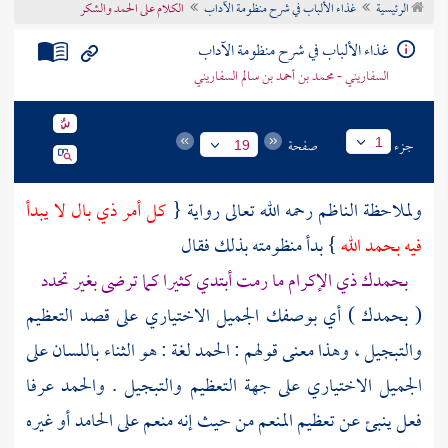
الرئيسية
غذاء الألباب في شرح منظومة الآداب
الكلام على الحمد والشكر
تراجم الأعلام
غذاء الألباب في شرح منظومة الآداب
السفاريني - محمد بن أحمد بن سالم السفاريني
جزء
صفحة
1
19
ولملاحظة
الناظم
رحمه الله تعالى رواية {
كل أمر ذي بال لا يبدأ
فيه بحمد الله
} بدأ منظومته بذلك فقال
بحمدك ذي الإكرام ما رمت أبتدي كثيرا كما ترضى بغير تحدد
( بحمدك ) أي بوصفك الجميل الاختياري على قصد التعظيم
والتبجيل ، وهذا معنى قولهم : الحمد لغة : هو الثناء باللسان على
الجميل الاختياري على جهة التعظيم والتبجيل . والحمد عرفا
فعل ينبئ عن تعظيم المنعم من حيث إنه منعم على الحامد أو غيره