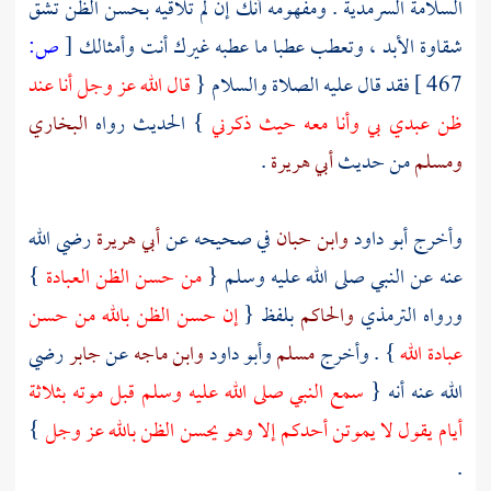
السلامة السرمدية . ومفهومه أنك إن لم تلاقيه بحسن الظن تشق
شقاوة الأبد ، وتعطب عطبا ما عطبه غيرك أنت وأمثالك
[
ص:
467 ]
فقد قال عليه الصلاة والسلام {
قال الله عز وجل أنا عند
ظن عبدي بي وأنا معه حيث ذكرني
} الحديث رواه
البخاري
ومسلم
من حديث
أبي هريرة
.
وأخرج
أبو داود
وابن حبان
في صحيحه عن
أبي هريرة
رضي الله
عنه عن النبي صلى الله عليه وسلم {
من حسن الظن العبادة
}
ورواه
الترمذي
والحاكم
بلفظ {
إن حسن الظن بالله من حسن
عبادة الله
} . وأخرج
مسلم
وأبو داود
وابن ماجه
عن
جابر
رضي
الله عنه أنه {
سمع النبي صلى الله عليه وسلم قبل موته بثلاثة
أيام يقول لا يموتن أحدكم إلا وهو يحسن الظن بالله عز وجل
}
.