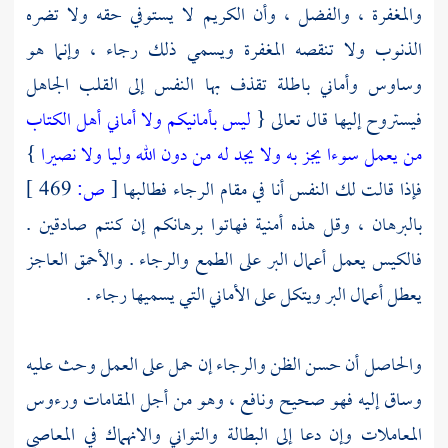
والمغفرة ، والفضل ، وأن الكريم لا يستوفي حقه ولا تضره
الذنوب ولا تنقصه المغفرة ويسمي ذلك رجاء ، وإنما هو
وساوس وأماني باطلة تقذف بها النفس إلى القلب الجاهل
فيستروح إليها قال تعالى {
ليس بأمانيكم ولا أماني
أهل الكتاب
من يعمل سوءا يجز به ولا يجد له من دون الله وليا ولا نصيرا
}
فإذا قالت لك النفس أنا في مقام الرجاء فطالبها
[
ص:
469 ]
بالبرهان ، وقل هذه أمنية فهاتوا برهانكم إن كنتم صادقين .
فالكيس يعمل أعمال البر على الطمع والرجاء . والأحمق العاجز
يعطل أعمال البر ويتكل على الأماني التي يسميها رجاء .
والحاصل أن حسن الظن والرجاء إن حمل على العمل وحث عليه
وساق إليه فهو صحيح ونافع ، وهو من أجل المقامات ورءوس
المعاملات وإن دعا إلى البطالة والتواني والانهماك في المعاصي