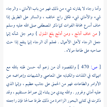
وأما رجاء لا يقارنه شيء من ذلك فهو من باب الأماني ، والرجاء
شيء والأماني شيء فكل راج خائف ، والسائر على الطريق إذا
خاف أسرع مخافة الفوات كما ذكر المصطفى صلى الله عليه وسلم
{
من خاف أدلج ، ومن أدلج بلغ المنزل
} وهو جل شأنه إنما
جعل الرجاء لأهل الأعمال . فعلم أن الرجاء إنما ينفع إذا حث
صاحبه على طاعة مولاه .
[
ص:
470 ]
والمقصود أن من زعم أنه حسن ظنه بالله مع
انهماكه في اللذات وانكبابه على المعاصي والشبهات وإعراضه عن
الأوامر والطاعات فهو من الحمق على جانب عظيم ، وإنما الذي
عليه أماني وغرور . والله يهدي من يشاء إلى صراط مستقيم ، وقد
ذكرت في كتابي البحور الزاخرة من ذلك طرفا صالحا فإن راجعته