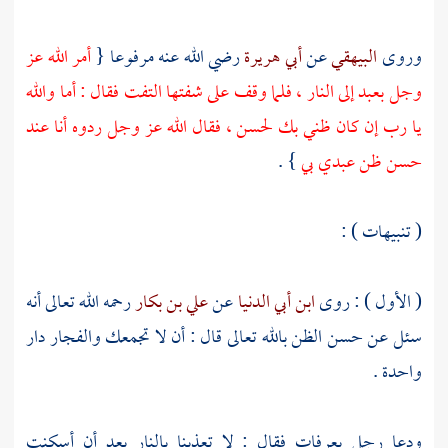
وروى
البيهقي
عن
أبي هريرة
رضي الله عنه مرفوعا {
أمر الله عز
وجل بعبد إلى النار ، فلما وقف على شفتها التفت فقال : أما والله
يا رب إن كان ظني بك لحسن ، فقال الله عز وجل ردوه أنا عند
حسن ظن عبدي بي
} .
( تنبيهات ) :
( الأول ) : روى
ابن أبي الدنيا
عن
علي بن بكار
رحمه الله تعالى أنه
سئل عن حسن الظن بالله تعالى قال : أن لا تجمعك والفجار دار
واحدة .
ودعا رجل
بعرفات
فقال : لا تعذبنا بالنار بعد أن أسكنت