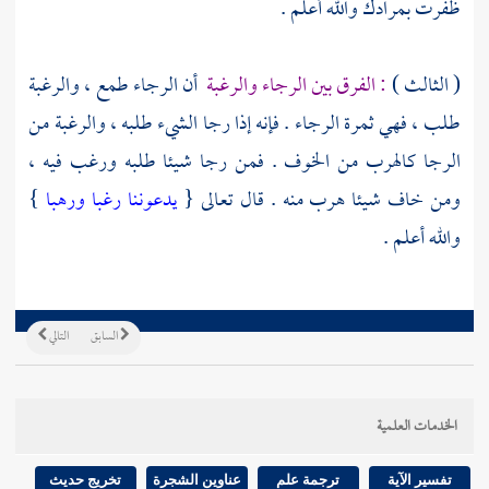
ظفرت بمرادك والله أعلم .
( الثالث )
: الفرق بين الرجاء والرغبة
أن الرجاء طمع ، والرغبة
طلب ، فهي ثمرة الرجاء . فإنه إذا رجا الشيء طلبه ، والرغبة من
الرجا كالهرب من الخوف . فمن رجا شيئا طلبه ورغب فيه ،
ومن خاف شيئا هرب منه . قال تعالى {
يدعوننا رغبا ورهبا
}
والله أعلم .
السابق
التالي
الخدمات العلمية
تفسير الآية
ترجمة علم
عناوين الشجرة
تخريج حديث