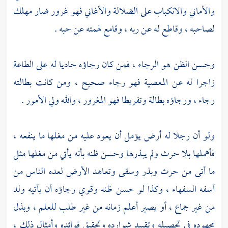
والأماني والانكباب على الضلالة والأغاني فهو غرور ضار مهلك
لصاحبه ، وقاطع له عن ربه ، وقامع لهمته عن حبه .
وحسن الظن هو الرجاء ، فمن كان رجاؤه حاديا له على الطاعة
زاجرا له عن المعصية فهو رجاء صحيح ، ومن كانت بطالته
رجاء ، ورجاؤه بطالة وتفريطا فهو المغرور ، والله ولي الأمور .
ولو أن رجلا له أرض يؤمل أن يعود عليه من مغلها ما ينفعه ،
فأهملها بلا حرث ولم يبذرها وحسن ظنه بأنه يأتي من مغلها مثل
ما أتى من حرث وبذر وسقى وتعاهد الأرض لعده الناس من
أسفه السفهاء ، وكذا لو حسن ظنه وقوي رجاؤه أن يأتيه ولد
من غير جماع ، أو يصير أعلم زمانه من غير طلب للعلم ، وبذل
مجهوده في تحصيله وتقييد شوارده وتحقيق فوائده وأمثال ذلك ،