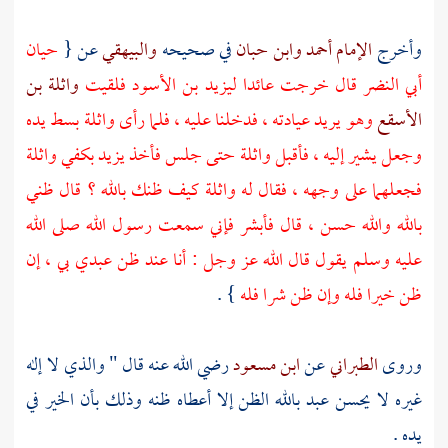
وأخرج
الإمام أحمد
وابن حبان
في صحيحه
والبيهقي
عن {
حيان
أبي النضر
قال خرجت عائدا
ليزيد بن الأسود
فلقيت
واثلة بن
الأسقع
وهو يريد عيادته ، فدخلنا عليه ، فلما رأى
واثلة
بسط يده
وجعل يشير إليه ، فأقبل
واثلة
حتى جلس فأخذ
يزيد
بكفي
واثلة
فجعلهما على وجهه ، فقال له
واثلة
كيف ظنك بالله ؟ قال ظني
بالله والله حسن ، قال فأبشر فإني سمعت رسول الله صلى الله
عليه وسلم يقول قال الله عز وجل : أنا عند ظن عبدي بي ، إن
ظن خيرا فله وإن ظن شرا فله
} .
وروى
الطبراني
عن
ابن مسعود
رضي الله عنه قال " والذي لا إله
غيره لا يحسن عبد بالله الظن إلا أعطاه ظنه وذلك بأن الخير في
يده .