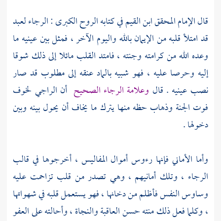
قال الإمام المحقق
ابن القيم
في كتابه الروح الكبرى : الرجاء لعبد
قد امتلأ قلبه من الإيمان بالله واليوم الآخر ، فمثل بين عينيه ما
وعده الله من كرامته وجنته ، فامتد القلب مائلا إلى ذلك شوقا
إليه وحرصا عليه ، فهو شبيه بالماد عنقه إلى مطلوب قد صار
نصب عينيه . قال
وعلامة الرجاء الصحيح
أن الراجي لخوف
فوت الجنة وذهاب حظه منها يترك ما يخاف أن يحول بينه وبين
دخولها .
وأما الأماني فإنها رءوس أموال المفاليس ، أخرجوها في قالب
الرجاء ، وتلك أمانيهم ، وهي تصدر من قلب تزاحمت عليه
وساوس النفس فأظلم من دخانها ، فهو يستعمل قلبه في شهواتها
، وكلما فعل ذلك منته حسن العاقبة والنجاة ، وأحالته على العفو