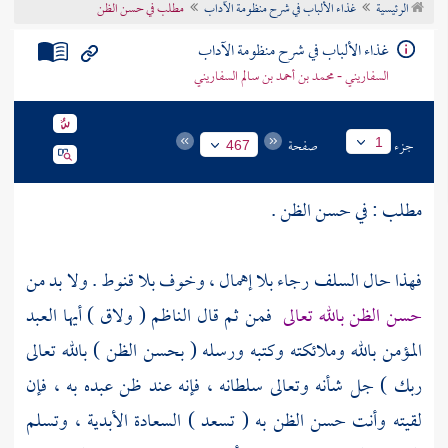
الرئيسية
غذاء الألباب في شرح منظومة الآداب
مطلب في حسن الظن
تراجم الأعلام
غذاء الألباب في شرح منظومة الآداب
السفاريني - محمد بن أحمد بن سالم السفاريني
جزء
صفحة
1
467
مطلب : في حسن الظن .
فهذا حال
السلف
رجاء بلا إهمال ، وخوف بلا قنوط . ولا بد من
حسن الظن بالله تعالى
فمن ثم قال الناظم ( ولاق ) أيها العبد
المؤمن بالله وملائكته وكتبه ورسله ( بحسن الظن ) بالله تعالى
ربك ) جل شأنه وتعالى سلطانه ، فإنه عند ظن عبده به ، فإن
لقيته وأنت حسن الظن به ( تسعد ) السعادة الأبدية ، وتسلم