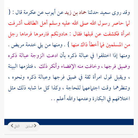
وقد روى
سعيد
حدثنا
حماد بن زيد
عن
أيوب
عن
عكرمة
قال : {
لما حاصر رسول الله صلى الله عليه وسلم أهل
الطائف
أشرفت
امرأة فكشفت عن قبلها فقال : هادونكم فارموها فرماها رجل
من المسلمين فما أخطأ ذاك منها
} . ومنها من يلي خدمة مريض .
ومنها إذا اختلفوا في عبالة ذكره بأن
ادعت الزوجة عبالة ذكره
وضيق فرجها ، وخافت منه الإفضاء وأنكر ذلك
، فتلزمها البينة
، ويقبل قول امرأة ثقة في ضيق فرجها وعبالة ذكره ونحوه ،
وتنظرهما وقت اجتماعهما للحاجة ، وكذا كل ما شابه ذلك مثل
اختلافهم في البكارة وعدمها والله أعلم . .
السابق
التالي