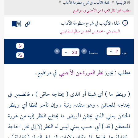
الرئيسية
غذاء الألباب في شرح منظومة الآداب
تراجم الأعلام
مطلب يجوز نظر العورة من الأجنبي في مواضع
غذاء الألباب في شرح منظومة الآداب
السفاريني - محمد بن أحمد بن سالم السفاريني
جزء
صفحة
2
23
مطلب : يجوز
نظر العورة من الأجنبي
في مواضع .
( وينظر ما ) أي شيئا أو الذي ( يحتاجه حاقن ) ، فالضمير في
يحتاجه للحاقن ، وهو متقدم رتبة ، وإن تأخر لفظا أي وينظر
الحاقن يعني الذي يحقن المريض ما يحتاج النظر إليه من عورة
المحتقن ( قد ) أي حسب يعني ليس له النظر إلا إلى محل الحاجة
. كقابلة حل لها نظر إلى مكان ولادات النسا في التولد ( كقابلة ) ،