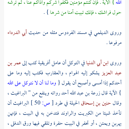
الله
} الآية . فإن كنتم مؤمنين فكفوا شركم وآذاكم عنا ، ثم ترشه
حول فراشك ، فإنك تبيت آمنا من شرها
} .
وروى
الديلمي
في مسند الفردوس مثله من حديث
أبي الدرداء
مرفوعا .
وروى
ابن أبي الدنيا
في التوكل أن عامل
أفريقية
كتب إلى
عمر بن
عبد العزيز
يشكو إليه الهوام ، والعقارب فكتب إليه وما على
أحدكم إذا أمسى وأصبح أن يقول {
وما لنا أن لا نتوكل على الله
} الآية قال
زرعة بن عبد الله
أحد رواته وينفع من " البراغيث ،
وقال
حنين بن إسحاق
الحيلة في طرد
[
ص:
50 ]
البراغيث أن
تأخذ شيئا من الكبريت والراوند فتدخن به في البيت ، فإنهن
يهربن ويمتن ، أو تحفر في البيت حفرة وتلقي فيها ورق الدفلى ،