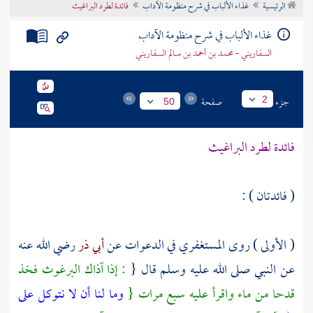
الرئيسية
غذاء الألباب في شرح منظومة الآداب
فائدة لطرد البراغيث
تراجم الأعلام
غذاء الألباب في شرح منظومة الآداب
السفاريني - محمد بن أحمد بن سالم السفاريني
جزء
صفحة
2
50
فائدة لطرد البراغيث
( فائدتان ) :
( الأولى ) روى
المستغفري
في الدعوات عن
أبي ذر
رضي الله عنه
عن النبي صلى الله عليه وسلم قال {
: إذا آذاك البرغوث فخذ
قدحا من ماء واقرأ عليه سبع مرات {
وما لنا أن لا نتوكل على