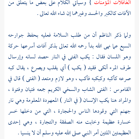
الغافلات المؤمنات
} وسيأتي الكلام على بعض ما يتعلق من
الآفات كالكبر والحسد وغيرهما إن شاء الله تعالى .
ولما ذكر
الناظم
أن من طلب السلامة فعليه بحفظ جوارحه
السبع عما نهى الله بدأ رحمه الله تعالى بذكر آفات أسرعها حركة
وهو اللسان فقال : يكب الفتى في النار حصد لسانه وإرسال
طرف المرء أنكى فقيد ( يكب ) أي يقلب ويصرع ، يقال كبه
صرعه كأكبه وكبكبه فأكب ، وهو لازم ومتعد ( الفتى ) قال في
القاموس : الفتى الشاب والسخي الكريم جمعه فتيان وفتوة ،
والمراد هنا يكب الإنسان ( في النار ) المعهودة المعلومة وهي نار
جهنم التي وقودها الناس والحجارة ، التي من دخلها خسر
خسارة عظيمة وخابت منه الصفقة والتجارة ، وهي إحدى
العظيمتين اللتين أمر النبي صلى الله عليه وسلم أن لا ينسيا .