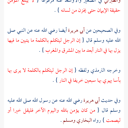
والطبراني
في الصغير والأوسط عنه مرفوعا {
لا يبلغ المؤمن
حقيقة الإيمان حتى يخزن من لسانه
} .
وفي الصحيحين عن
أبي هريرة
أيضا رضي الله عنه عن النبي صلى
الله عليه وسلم قال {
إن الرجل ليتكلم بالكلمة ما يتبين ما فيها
يزل بها في النار أبعد ما بين المشرق والمغرب
} .
وخرجه
الترمذي
ولفظه {
إن الرجل ليتكلم بالكلمة لا يرى بها
بأسا يهوي بها سبعين خريفا في النار
} .
وفي حديث
أبي هريرة
رضي الله عنه عن رسول الله صلى الله عليه
وسلم قال {
من كان يؤمن بالله واليوم الآخر فليقل خيرا أو
ليصمت
} رواه
البخاري
ومسلم
.