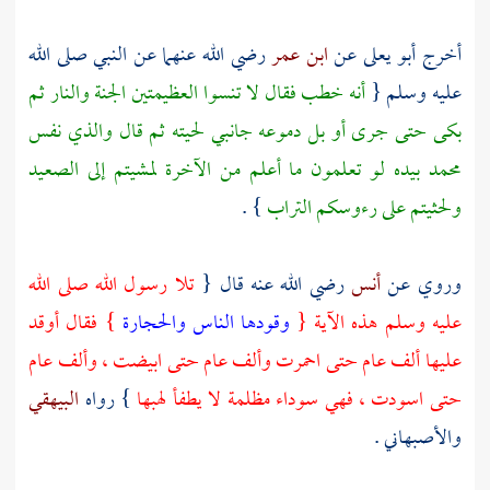
أخرج
أبو يعلى
عن
ابن عمر
رضي الله عنهما عن النبي صلى الله
عليه وسلم {
أنه خطب فقال لا تنسوا العظيمتين الجنة والنار ثم
بكى حتى جرى أو بل دموعه جانبي لحيته ثم قال والذي نفس
محمد
بيده لو تعلمون ما أعلم من الآخرة لمشيتم إلى الصعيد
ولحثيتم على رءوسكم التراب
} .
وروي عن
أنس
رضي الله عنه قال {
تلا رسول الله صلى الله
عليه وسلم هذه الآية {
وقودها الناس والحجارة
} فقال أوقد
عليها ألف عام حتى احمرت وألف عام حتى ابيضت ، وألف عام
حتى اسودت ، فهي سوداء مظلمة لا يطفأ لهبها
} رواه
البيهقي
والأصبهاني
.