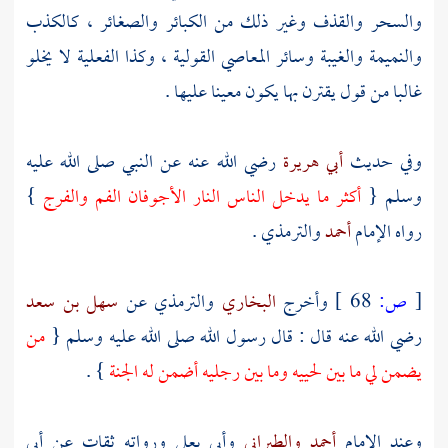
والسحر والقذف وغير ذلك من الكبائر والصغائر ، كالكذب
والنميمة والغيبة وسائر المعاصي القولية ، وكذا الفعلية لا يخلو
غالبا من قول يقترن بها يكون معينا عليها .
وفي حديث
أبي هريرة
رضي الله عنه عن النبي صلى الله عليه
وسلم {
أكثر ما يدخل الناس النار الأجوفان الفم والفرج
}
رواه الإمام
أحمد
والترمذي
.
[
ص:
68 ]
وأخرج
البخاري
والترمذي
عن
سهل بن سعد
رضي الله عنه قال : قال رسول الله صلى الله عليه وسلم {
من
يضمن لي ما بين لحييه وما بين رجليه أضمن له الجنة
} .
وعند الإمام
أحمد
والطبراني
وأبي يعلى
ورواته ثقات عن
أبي