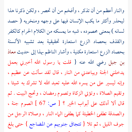
والنار أعظم من أن تذكر ، وأفخم من أن تحصر ، ولكن ذكرنا هذا
ليحذر وأكثر ما يكب الإنسان فيها على وجهه ومنخريه ( حصد
لسانه ) بمعنى محصوده ، شبه ما يمسكه من الكلام الحرام كالكفر
والقذف بحصاد الزرع استعارة تحقيقية بعد تشبيه الألسنة
بحصاد الزرع استعارة مكنية ، وأشار
الناظم
بهذا إلى حديث
معاذ
بن جبل
رضي الله عنه {
قلت يا رسول الله أخبرني بعمل
يدخلني الجنة ويباعدني من النار ، قال لقد سألت عن عظيم ،
وإنه ليسير على من يسره الله عليه تعبد الله لا تشرك به شيئا ،
وتقيم الصلاة ، وتؤتي الزكاة وتصوم رمضان ، وتحج البيت . ثم
قال ألا أدلك على أبواب الخير ؟
[
ص:
67 ]
الصوم جنة ،
والصدقة تطفئ الخطيئة كما يطفئ الماء النار ، وصلاة الرجل من
جوف الليل ، ثم تلا {
تتجافى جنوبهم عن المضاجع
} حتى بلغ