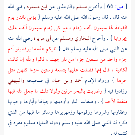
[
ص:
66 ]
وأخرج
مسلم
والترمذي
عن
ابن مسعود
رضي الله
عنه قال : قال رسول الله صلى الله عليه وسلم {
يؤتى بالنار يوم
القيامة لها سبعون ألف زمام ، مع كل زمام سبعون ألف ملك
يجرونها
} . وأخرج
البخاري
ومسلم
عن
أبي هريرة
رضي الله عنه
عن النبي صلى الله عليه وسلم قال {
ناركم هذه ما يوقد بنو
آدم
جزء واحد من سبعين جزءا من نار جهنم ، قالوا والله إن كانت
لكافية ، قال إنها فضلت عليها بتسعة وستين جزءا كلهن مثل
حرها
} ورواه الإمام
أحمد
وابن حبان
في صحيحه
والبيهقي
وزادوا فيه {
وضربت بالبحر مرتين ولولا ذلك ما جعل الله فيها
منفعة لأحد
} . وصفات النار وأوديتها وجبالها وآبارها وحياتها
وعقاربها وشررها وزقومها وزمهريرها وسائر ما فيها من الذي
ذكره لنا النبي صلى الله عليه وسلم ودونه العلماء معلوم مفرد في
كتب له .