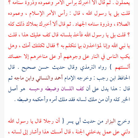
يعملون . ثم قال ألا أخبرك برأس الأمر وعموده وذروة سنامه ؟
قلت بلى يا رسول الله ، قال : رأس الأمر الإسلام ، وعموده
الصلاة ، وذروة سنامه الجهاد . ثم قال ألا أخبرك بملاك ذلك كله
؟ قلت بلى يا رسول الله فأخذ بلسانه قال كف عليك هذا ، قلت
يا نبي الله وإنا لمؤاخذون بما نتكلم به ؟ فقال ثكلتك أمك ، وهل
يكب الناس في النار على وجوههم أو على مناخرهم إلا حصائد
ألسنتهم
} رواه
الترمذي
وقال حديث حسن صحيح . قال
الحافظ ابن رجب
: وخرجه الإمام
أحمد
والنسائي
وابن ماجه
ثم
قال : هذا يدل على أن
كف اللسان وضبطه وحبسه
هو أصل
الخير كله وأن من ملك لسانه فقد ملك أمره وأحكمه وضبطه .
وخرج
البزار
من حديث
أبي يسر
{
أن رجلا قال يا رسول الله
دلني على عمل يدخلني الجنة ، قال أمسك هذا وأشار إلى لسانه ،