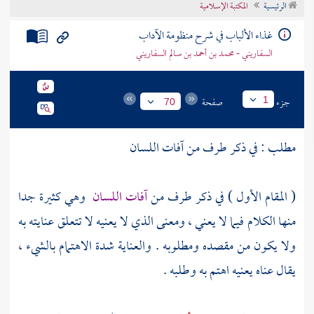
الرئيسية
المكتبة الإسلامية
تراجم الأعلام
غذاء الألباب في شرح منظومة الآداب
السفاريني - محمد بن أحمد بن سالم السفاريني
جزء
صفحة
1
70
مطلب : في ذكر طرف من آفات اللسان
( المقام الأول ) في ذكر طرف من
آفات اللسان
وهي كثيرة جدا
منها الكلام فيما لا يعني ، ومعنى الذي لا يعنيه لا تتعلق عنايته به
ولا يكون من مقصده ومطلوبه . والعناية شدة الاهتمام بالشيء ،
يقال عناه يعنيه اهتم به وطلبه .