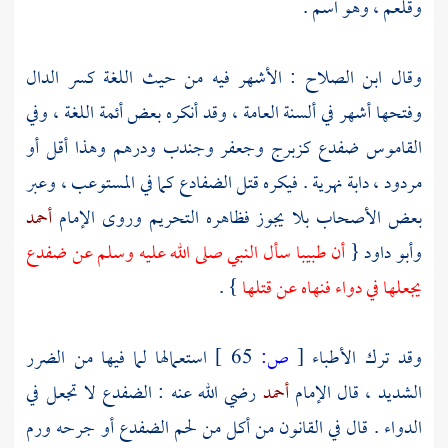
وقلعم ، وهو اسم .
وقال
ابن الصلاح
: الأشهر فيه من حيث اللغة كسر الدال
وفتحها أشهر في ألسنة العامة ، وقد أنكره بعض أئمة اللغة ، وفي
القاموس ضفدع كزبرج وجعفر وجندب ودرهم وهذا أقل أو
مردود ، دابة نهرية . فيكره قتل الضفادع كما في المستوعب ، وعبر
بعض الأصحاب بلا يجوز فظاهره التحريم وروى الإمام
أحمد
وأبو داود
{
أن طبيبا سأل النبي صلى الله عليه وسلم عن ضفدع
يجعلها في دواء فنهاه عن قتلها
} .
وقد ترك الأطباء
[
ص:
65 ]
استعمالها لما فيها من الضرر
الشديد ، قال الإمام
أحمد
رضي الله عنه : الضفدع لا تجعل في
الدواء . قال في القانون من أكل من لحم الضفدع أو جرحه ورم