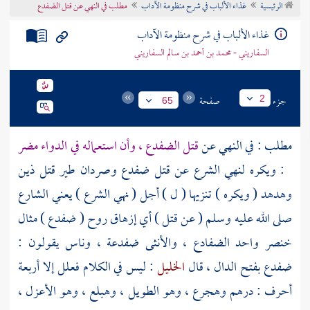
الرئيسية
غذاء الألباب في شرح منظومة الآداب
مطلب في النهي عن قتل الضفدع
تراجم الأعلام
غذاء الألباب في شرح منظومة الآداب
السفاريني - محمد بن أحمد بن سالم السفاريني
جزء
صفحة
2
65
مطلب : في النهي عن
قتل الضفدع ، وأن استعماله في الدواء مضر
: ويكره لنهي الشرع عن قتل ضفدع وصردان طير قتل ذين
وهدهد ( ويكره ) تنزيها ( ل ) أجل ( نهي الشرع ) يعني الشارع
صلى الله عليه وسلم ( عن قتل ) أي إزهاق روح ( ضفدع ) مثال
خنصر واحد الضفادع ، والأنثى ضفدعة ، وناس يقولون :
ضفدع بفتح الدال ، قال
الخليل
: ليس في الكلام فعلل إلا أربعة
أحرف : درهم وهجرع ، وهو الطويل ، وهبلع ، وهو الأعزل ،