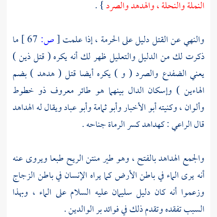
النملة والنحلة ، والهدهد والصرد
} .
والنهي عن القتل دليل على الحرمة ، إذا علمت
[
ص:
67 ]
ما
ذكرت لك من الدليل والتعليل ظهر لك أنه يكره ( قتل ذين )
يعني الضفدع والصرد ( و ) يكره أيضا قتل ( هدهد ) بضم
الهاءين ) وإسكان الدال بينهما هو طائر معروف ذو خطوط
وألوان ، وكنيته أبو الأخبار وأبو ثمامة وأبو عباد ويقال له الهداهد
قال
الراعي
: كهداهد كسر الرماة جناحه .
والجمع الهداهد بالفتح ، وهو طير منتن الريح طبعا ويروى عنه
أنه يرى الماء في باطن الأرض كما يراه الإنسان في باطن الزجاج
وزعموا أنه كان دليل
سليمان
عليه السلام على الماء ، وبهذا
السبب تفقده وتقدم ذلك في فوائد بر الوالدين .