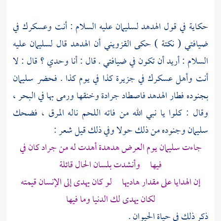
حكاية في قول الهدهد
لسليمان
عليه السلام : أنت وعسكرك في
ضيافتي ( نكتة ) حكى
القزويني
أن الهدهد قال
لسليمان
عليه
السلام : أريد أن تكون في ضيافتي . قال : أنا وحدي ؟ قال : لا
أنت وأهل عسكرك في جزيرة كذا في يوم كذا . فحضر
سليمان
بجنوده فطار الهدهد فاصطاد جرادة وخنقها ورمى بها في البحر ،
وقال : كلوا يا نبي الله من فاته اللحم ناله المرق ، فضحك
سليمان
وجنوده من ذلك حولا وفي ذلك قيل شعر :
جاءت
سليمان
يوم العرض هدهدة أهدت له من جراد كان في
فيها وأنشدت بلسان الحال قائلة
إن الهدايا على مقدار هاديها لو كان يهدى إلى الإنسان قيمته
لكان يهدى لك الدنيا وما فيها
ذكر ذلك في حياة الحيوان .