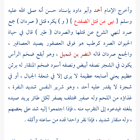
وأخرج الإمام
أحمد
وأبو داود
بإسناد حسن أنه صلى الله عليه
وسلم {
نهى عن قتل الضفدع
} ( و ) يكره قتل ( صردان ) جمع
صرد لنهي الشرع عن قتلها والصردان ( طير ) قال في حياة
الحيوان الصرد كرطب هو فوق العصفور يصيد العصافير ،
والجمع صردان قاله
النضر بن شميل
، وهو أبقع ضخم الرأس
يكون في الشجر نصفه أبيض ونصفه أسود ضخم المنقار له برثن
عظيم يعني أصابعه عظيمة لا يرى إلا في شعفة الجبال ، أو في
شجرة لا يقدر عليه أحد ، وهو شرير النفس شديد النفرة ،
غذاؤه من اللحم وله صفير مختلف يصفر لكل طائر يريد صيده
بلغته فيدعوه إلى التقرب منه ، فإذا اجتمعوا إليه شد على بعضهم
، وله منقار شديد ، فإذا نقر واحدا قده من ساعته وأكله .