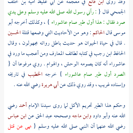
وقد روى
ابن قانع
في معجمه عن
أبي غليظ أمية بن خلف
الجمحي
قال {
: رآني رسول الله صلى الله عليه وسلم وعلى يدي
صرد فقال : هذا أول طير صام عاشوراء
} ، وكذلك أخرجه
أبو
موسى
قال
الحاكم
: وهو من الأحاديث التي وضعها قتلة
الحسين
. قال في حياة الحيوان هو حديث باطل رواته مجهولون ، وقال
الحافظ ابن رجب
في كتابه لطائف المعارف ومن أعجب ما ورد في
عاشوراء أنه كان يصومه الوحش ، والهوام . روي مرفوعا أن {
الصرد أول طير صام عاشوراء
} خرجه
الخطيب
في تاريخه
وإسناده غريب ، وقد روي ذلك عن
أبي هريرة
رضي الله عنه .
وحكم هذا الطير تحريم الأكل لما روى سيدنا الإمام
أحمد
رضي
الله عنه
وأبو داود
وابن ماجه
وصححه
عبد الحق
عن
ابن عباس
رضي الله عنهما أن النبي صلى الله عليه وسلم {
نهى عن قتل