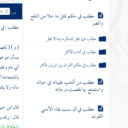
جزء
2
مطلب في حكم قتل ما خلا من النفع
والضر
مطلب : في
أ
مطلب فيما يحل للمكره وما لا يحل
( و ) ( كفه
مطلب في آداب الأكل
يسأل عما عه
مطلب في حكم القران بين تمرتين فأكثر
أي نام وغفل
بالشجاعة أي
مطلب من أذهب طيباته في حياته
ماله ولا يل
واستمتع بها نقصت درجاته
قال
ابن حب
مطلب في أن سبب بقاء الآدمي
القوت
قال : وقد و
المطلاق الذ