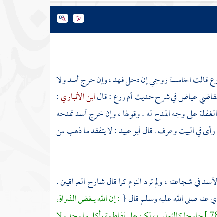
رع
قالت الخامسة زوجي إن دخل فهد ، وإن خرج أسد ولا
القاضي
عياض
في شرح حديث
أم زرع
: قال
ابن الأنباري
:
الغفلة على وجه المدح له . وقولها ، وإن خرج أسد تمدحه
رأى في البيت وعرف . قال
أبو عبيد
: لا يتفقد ما ذهب من
أسد في شجاعته ، ولم ترد النوم كما قال شارح العراقيين .
ي عنه صلى الله عليه وسلم قال {
: إن الله يبغض الذواق
خارجا كالثعلب ، لكن علي لفاطمة يأكل ما وجد ولا