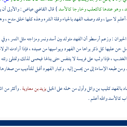
قد ، وهو عندها كالثعلب وخارجا كالأسد
} قال القاضي
عياض
: والأولى أن 
ه أعلم لا سيما ، وقد وصف الفهد بالحياء وقلة الشره وهذه كلها خلق مدح ، وهي
 الحيوان : وزعم
أرسطو
أن الفهد متولد بين أسد ونمر ومزاجه مثل النمر ، وفي ط
ل حن عليها كل ذكر يراها من الفهود ويواسيها من صيده ، فإذا أرادت الو
 الغضب ، فإذا وثب على فريسة لا يتنفس حتى ينالها فيحمى لذلك وتمتلئ رئته 
 ومن طبعه الإساءة إلى من يحسن إليه . وكبار الفهود أقبل للتأديب من صغارها 
د بالفهد
كليب بن وائل
وأول من حمله على الخيل
يزيد بن معاوية
. وأكثر من اش
اب كالأسد والله أعلم .