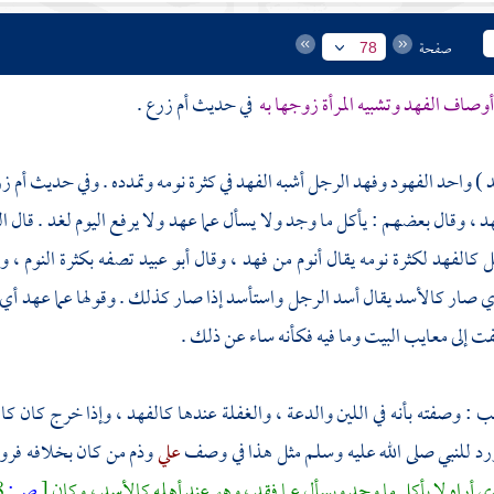
صفحة
78
وصاف الفهد وتشبيه المرأة زوجها به
في حديث
أم زرع
.
د ) واحد الفهود وفهد الرجل أشبه الفهد في كثرة نومه وتمدده . وفي حديث
أم ز
د ، وقال بعضهم : يأكل ما وجد ولا يسأل عما عهد ولا يرفع اليوم لغد . قال 
 كالفهد لكثرة نومه يقال أنوم من فهد ، وقال
أبو عبيد
تصفه بكثرة النوم ، و
 صار كالأسد يقال أسد الرجل واستأسد إذا صار كذلك . وقولها عما عهد أي 
تفت إلى معايب البيت وما فيه فكأنه ساء عن ذلك .
يب
: وصفته بأنه في اللين والدعة ، والغفلة عندها كالفهد ، وإذا خرج كان كال
رد للنبي صلى الله عليه وسلم مثل هذا في وصف
علي
وذم من كان بخلافه فرو
ي أراه لا يأكل ما وجد ويسأل عما فقد ، وهو عند أهله كالأسد ، وكان
[
ص:
78 ]