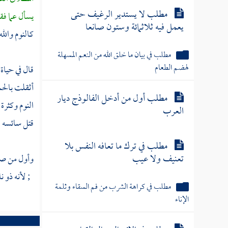
مطلب لا يستدير الرغيف حتى
يسأل عما ف
يعمل فيه ثلاثمائة وستون صانعا
كالنوم والل
مطلب في بيان ما خلق الله من النعم المسهلة
لهضم الطعام
قال في حياة
أثقلت بالحم
مطلب أول من أدخل الفالوذج ديار
النوم وكثرة
العرب
قتل سائسه .
مطلب في ترك ما تعافه النفس بلا
تعنيف ولا عيب
وأول من صا
; لأنه ذو ن
مطلب في كراهة الشرب من فم السقاء وثلمة
الإناء