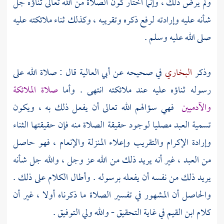
ولم يرض ذلك ، وإنما اختار كون الصلاة من الله تعالى ثناؤه جل
شأنه عليه وإرادته لرفع ذكره وتقريبه ، وكذلك ثناء ملائكته عليه
صلى الله عليه وسلم .
وذكر
البخاري
في صحيحه عن
أبي العالية
قال : صلاة الله على
رسوله ثناؤه عليه عند ملائكته انتهى . وأما
صلاة الملائكة
والآدميين
فهي سؤالهم الله تعالى أن يفعل ذلك به ، ويكون
تسمية العبد مصليا لوجود حقيقة الصلاة منه فإن حقيقتها الثناء
وإرادة الإكرام والتقريب وإعلاء المنزلة والإنعام ، فهو حاصل
من العبد ، غير أنه يريد ذلك من الله عز وجل ، والله جل شأنه
يريد ذلك من نفسه أن يفعله برسوله . وأطال الكلام على ذلك .
والحاصل أن المشهور في تفسير الصلاة ما ذكرناه أولا ، غير أن
كلام
ابن القيم
في غاية التحقيق - والله ولي التوفيق .