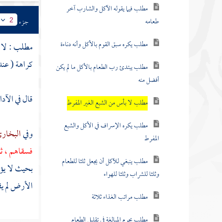
مطلب فيما يقوله الآكل والشارب آخر
طعامه
جزء
2
مطلب يكره سبق القوم بالأكل وأنه دناءة
مطلب : لا 
كراهة ( عند 
مطلب يبتدئ رب الطعام بالأكل ما لم يكن
أفضل منه
قال في الآد
مطلب لا بأس من الشبع الغير المفرط
مطلب يكره الإسراف في الأكل والشبع
وفي
البخار
المفرط
فسقاهم ، ث
مطلب ينبغي للآكل أن يجعل ثلثا للطعام
بحيث لا يؤ
وثلثا للشراب وثلثا للهواء
الأرض لم يق
مطلب مراتب الغذاء ثلاثة
مطلب يحرم المبالغة في تقليل الطعام