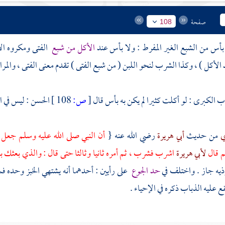
صفحة
108
بأس من الشبع الغير المفرط : ولا بأس عند
الأكل من شبع
الفتى ومكروه ال
الأكل ) ، وكذا الشرب لنحو اللبن ( من شبع الفتى ) تقدم معنى الفتى ، والمراد 
اب الكبرى : لو أكلت كثيرا لم يكن به بأس قال
[
ص:
108 ]
الحسن
: ليس في ا
ي
من حديث
أبي هريرة
رضي الله عنه {
أن النبي صلى الله عليه وسلم جعل 
م قال
لأبي هريرة
اشرب فشرب ، ثم أمره ثانيا وثالثا حتى قال : والذي بعثك ب
ذيه جاز . واختلف في
حد الجوع
على رأيين : أحدهما أنه يشتهي الخبز وحده فم
ع عليه الذباب ذكره في الإحياء .