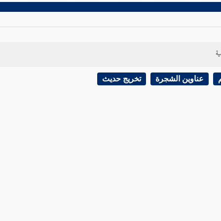
ية
عناوين الشجرة
تخريج حديث