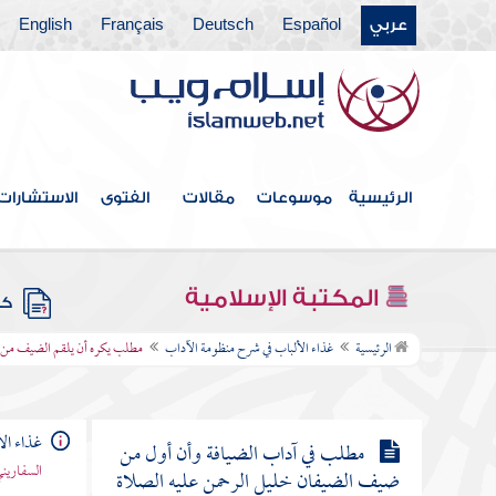
مطلب في ترك ما تعافه النفس بلا
عربي
Español
Deutsch
Français
English
تعنيف ولا عيب
مطلب في كراهة الشرب من فم السقاء وثلمة
الإناء
مطلب في الانتعال حال القيام
الرئيسية
موسوعات
مقالات
الفتوى
الاستشارات
مطلب في آداب مؤاكلة الإخوان
المكتبة الإسلامية
كتب
مطلب يكره أن يلقم الضيف من
الرئيسية
غذاء الألباب في شرح منظومة الآداب
مطلب يكره أن يلقم الضيف من ح
حضر معه إلا بإذن رب الطعام
غذاء ال
مطلب في آداب الضيافة وأن أول من
السفاريني
ضيف الضيفان خليل الرحمن عليه الصلاة