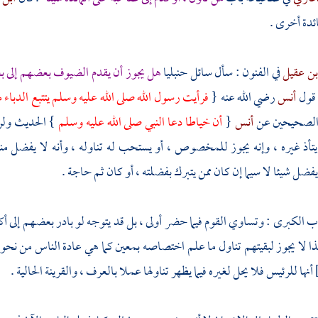
مائدة أخرى .
بن عقيل
في الفنون : سأل سائل حنبليا
هل يجوز أن يقدم الضيوف بعضهم إلى
قول
أنس
رضي الله عنه {
فرأيت رسول الله صلى الله عليه وسلم يتتبع الدباء
ي الصحيحين عن
أنس
{
أن خياطا دعا النبي صلى الله عليه وسلم
} الحديث ولر
 يتأذ غيره ، وإنه يجوز للمخصوص ، أو يستحب له تناوله ، وأنه لا يفضل 
ضل شيئا لا سيما إن كان ممن يتبرك بفضلته ، أو كان ثم حاجة .
اب الكبرى : وتساوي القوم فيما حضر أولى ، بل قد يتوجه لو بادر بعضهم إلى أ
ا لا يجوز لبقيتهم تناول ما علم اختصاصه بمعين كما هي عادة الناس من نحو ت
أنها للرئيس فلا يحل لغيره فيما يظهر تناولها عملا بالعرف ، والقرينة الحالية .