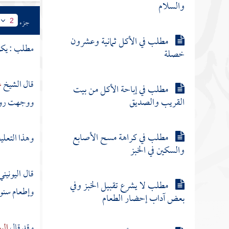
والسلام
جزء
2
مطلب في الأكل ثمانية وعشرون
مطلب : يكره
خصلة
قال الشيخ
ع
مطلب في إباحة الأكل من بيت
القريب والصديق
ووجهت رواية
مطلب في كراهة مسح الأصابع
وهذا التعليل
والسكين في الخبز
قال
اليونين
مطلب لا يشرع تقبيل الخبز وفي
وإطعام سنور
بعض آداب إحضار الطعام
وقد قال
الب