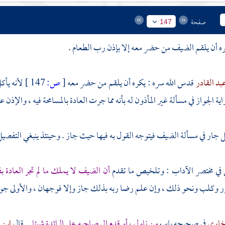
صفحة
147
 أن يلقم الضيف من حضر معه إلا بإذن رب الطعام .
بد القادر
قدس الله سره : يكره أن يلقم من حضر معه
[
ص:
147 ]
لأنه يأ
 الجواز في مسألة غير المأذون له بأنه مما جرت العادة بالمسامحة فيه ، والإذن 
 جار في مسألة الضيف فيتوجه القول به فيها حيث جاز . وحينئذ ينبغي التفصيل كما 
ي
في مختصر الآداب : وتلخيص ما تقدم
أن الضيف لا يملك ما لم تجر العادة بفع
 وكلب ونحو ذلك ، وإن علم رضا ربه بذلك جاز وإلا فوجهان ، والأولى جوا
خاري
في صحيحه باب
من ناول ، أو قدم إلى صاحبه على المائدة شيئا
. قال
ابن 