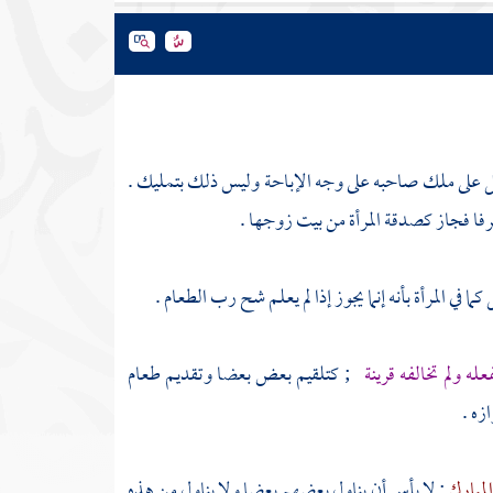
كل على ملك صاحبه على وجه الإباحة وليس ذلك بتمليك .
عرفا فجاز كصدقة المرأة من بيت زوجها .
في المرأة بأنه إنما يجوز إذا لم يعلم شح رب الطعام .
له ولم تخالفه قرينة
; كتلقيم بعض بعضا وتقديم طعام
زه .
المبارك
: لا بأس أن يناول بعضهم بعضا ولا يناول من هذه