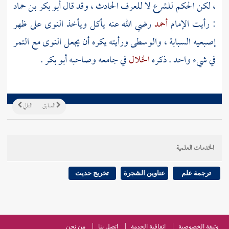
، لكن الحكم للشرع لا للعرف الحادث ، وقد قال
أبو بكر بن حماد
: رأيت الإمام
أحمد
رضي الله عنه يأكل ويأخذ النوى على ظهر
إصبعيه السبابة ، والوسطى ورأيته يكره أن يجعل النوى مع التمر
في شيء واحد . ذكره
الخلال
في جامعه وصاحبه
أبو بكر
.
السابق
التالي
الخدمات العلمية
ترجمة علم
عناوين الشجرة
تخريج حديث
وثيقة الخصوصية
اتفاقية الخدمة
اتصل بنا
من نحن