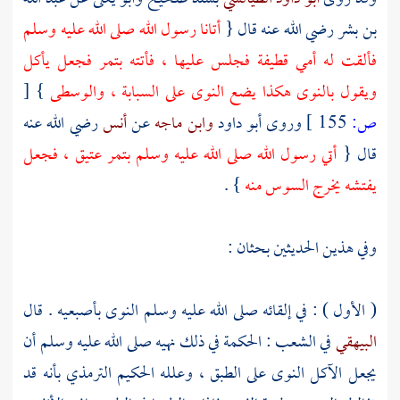
بن بشر
رضي الله عنه قال {
أتانا رسول الله صلى الله عليه وسلم
فألقت له أمي قطيفة فجلس عليها ، فأتته بتمر فجعل يأكل
ويقول بالنوى هكذا يضع النوى على السبابة ، والوسطى
}
[
ص:
155 ]
وروى
أبو داود
وابن ماجه
عن
أنس
رضي الله عنه
قال {
أتي رسول الله صلى الله عليه وسلم بتمر عتيق ، فجعل
يفتشه يخرج السوس منه
} .
وفي هذين الحديثين بحثان :
( الأول ) : في إلقائه صلى الله عليه وسلم النوى بأصبعيه . قال
البيهقي
في الشعب : الحكمة في ذلك نهيه صلى الله عليه وسلم أن
يجعل الآكل النوى على الطبق ، وعلله الحكيم
الترمذي
بأنه قد