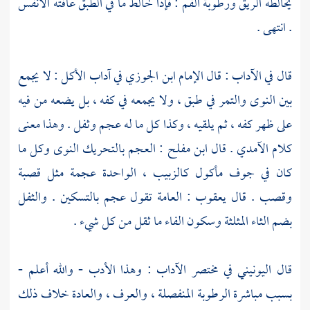
يخالطه الريق ورطوبة الفم : فإذا خالط ما في الطبق عافته الأنفس
. انتهى .
قال في الآداب : قال الإمام
ابن الجوزي
في آداب الأكل : لا يجمع
بين النوى والتمر في طبق ، ولا يجمعه في كفه ، بل يضعه من فيه
على ظهر كفه ، ثم يلقيه ، وكذا كل ما له عجم وثفل . وهذا معنى
كلام
الآمدي
. قال
ابن مفلح
: العجم بالتحريك النوى وكل ما
كان في جوف مأكول كالزبيب ، الواحدة عجمة مثل قصبة
وقصب . قال يعقوب : العامة تقول عجم بالتسكين . والثفل
بضم الثاء المثلثة وسكون الفاء ما ثقل من كل شيء .
قال
اليونيني
في مختصر الآداب : وهذا الأدب - والله أعلم -
بسبب مباشرة الرطوبة المنفصلة ، والعرف ، والعادة خلاف ذلك