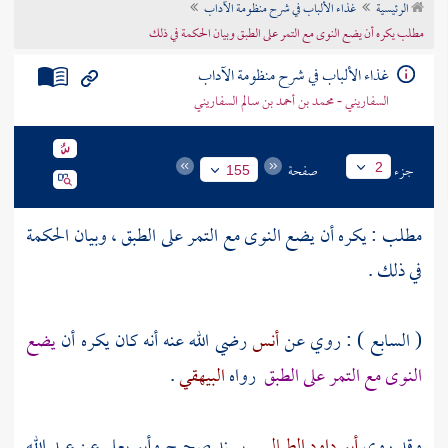
الرئيسية
غذاء الألباب في شرح منظومة الآداب
تراجم الأعلام
مطلب يكره أن يضع النوى مع التمر على الطبق وبيان الحكمة في ذلك
غذاء الألباب في شرح منظومة الآداب
السفاريني - محمد بن أحمد بن سالم السفاريني
جزء
صفحة
2
155
مطلب : يكره أن يضع النوى مع التمر على الطبق ، وبيان الحكمة
في ذلك .
( السابع ) : روي عن
أنس
رضي الله عنه أنه كان يكره أن
يضع
النوى مع التمر على الطبق
رواه
البيهقي
.
وقد روى
أبو داود الطيالسي
بسند صحيح
وأبو يعلى
عن
عبد الله