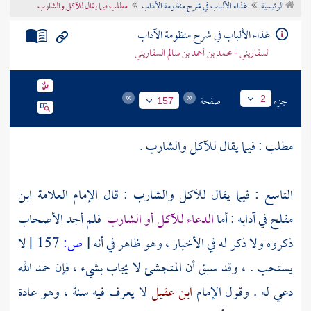
الرئيسية
غذاء الألباب في شرح منظومة الآداب
مطلب فيما يقال للآكل والشارب
تراجم الأعلام
غذاء الألباب في شرح منظومة الآداب
السفاريني - محمد بن أحمد بن سالم السفاريني
جزء
صفحة
2
157
مطلب : فيما يقال للآكل والشارب .
التاسع : فيما يقال للآكل والشارب : قال الإمام العلامة
ابن
مفلح
في آدابه : أما
الدعاء للآكل أو الشارب
فلم أجد الأصحاب
ذكروه ولا ذكر له في الأخبار ، وهو ظاهر في أنه
[
ص:
157 ]
لا
يستحب . ، وقد سبق أن المتجشئ لا يجاب بشيء ، فإن حمد الله
دعي له . وقول الإمام
ابن عقيل
لا يعرف فيه سنة ، وهو عادة