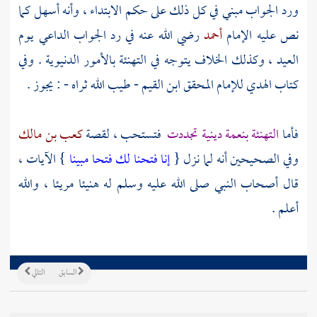
ورد الجواب مبني في كل ذلك على حكم الابتداء ، وأنه أسهل كما
نص عليه الإمام
أحمد
رضي الله عنه في رد الجواب الداعي يوم
العيد ، وكذلك الخلاف يتوجه في التهنئة بالأمور الدنيوية . وفي
كتاب الهدي للإمام المحقق
ابن القيم
- طيب الله ثراه - : يجوز .
فأما
التهنئة بنعمة دينية تجددت
فتستحب ، لقصة
كعب بن مالك
وفي الصحيحين أنه لما نزل {
إنا فتحنا لك فتحا مبينا
} الآيات ،
قال أصحاب النبي صلى الله عليه وسلم له هنيئا مريئا ، والله
أعلم .
السابق
التالي