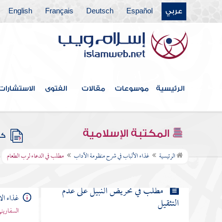
على الطبق وبيان الحكمة في ذلك
عربي
Español
Deutsch
Français
English
مطلب لا بأس بتفتيش التمر وما في
معناه إن ظهر أو ظن أن فيه دودا
مطلب هل يكره أكل اللحم نيئا
الرئيسية
موسوعات
مقالات
الفتوى
الاستشارات
مطلب فيما يقال للآكل والشارب
المكتبة الإسلامية
كتب
مطلب في الدعاء لرب الطعام
الرئيسية
غذاء الألباب في شرح منظومة الآداب
مطلب في الدعاء لرب الطعام
مطلب في تحريض النبيل على عدم
غذاء ال
التثقيل
السفاريني