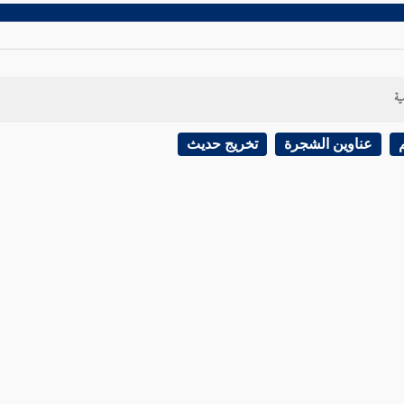
ية
عناوين الشجرة
تخريج حديث