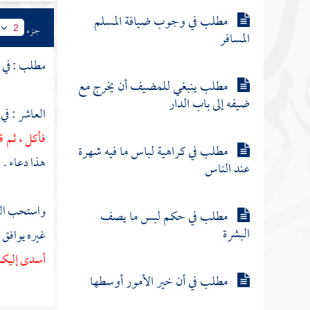
مطلب في وجوب ضيافة المسلم
جزء
2
المسافر
مطلب : في ا
مطلب ينبغي للمضيف أن يخرج مع
ضيفه إلى باب الدار
العاشر : في
فأكل ، ثم ق
مطلب في كراهية لباس ما فيه شهرة
هذا دعاء .
عند الناس
واستحب الد
مطلب في حكم لبس ما يصف
البشرة
غيره يوافق 
أسدى إليكم 
مطلب في أن خير الأمور أوسطها