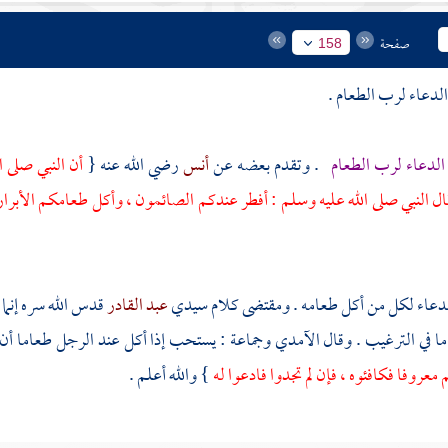
صفحة
158
لدعاء لرب الطعام .
الدعاء لرب الطعام
. وتقدم بعضه عن
أنس
رضي الله عنه {
أن النبي صلى ا
ال النبي صلى الله عليه وسلم : أفطر عندكم الصائمون ، وأكل طعامكم الأبر
عاء لكل من أكل طعامه . ومقتضى كلام سيدي
عبد القادر
قدس الله سره إنما 
ما في الترغيب . وقال
الآمدي
وجماعة : يستحب إذا أكل عند الرجل طعاما أن 
معروفا فكافئوه ، فإن لم تجدوا فادعوا له
} والله أعلم .