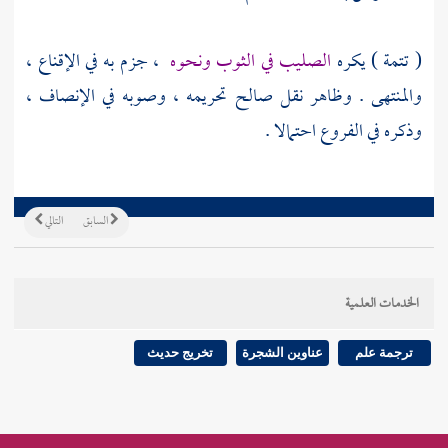
( تتمة ) يكره
الصليب في الثوب ونحوه
، جزم به في الإقناع ،
والمنتهى . وظاهر نقل
صالح
تحريمه ، وصوبه في الإنصاف ،
وذكره في الفروع احتمالا .
السابق
التالي
الخدمات العلمية
ترجمة علم
عناوين الشجرة
تخريج حديث