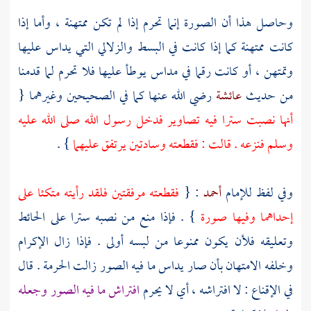
وحاصل هذا أن الصورة إنما تحرم إذا لم تكن ممتهنة ، وأما إذا
كانت ممتهنة كما إذا كانت في البسط والزلالي التي يداس عليها
وتمتهن ، أو كانت رقما في مداس يوطأ عليها فلا تحرم لما قدمنا
من حديث
عائشة
رضي الله عنها كما في الصحيحين وغيرهما {
أنها نصبت سترا فيه تصاوير فدخل رسول الله صلى الله عليه
وسلم فنزعه . قالت : فقطعته وسادتين يرتفق عليهما
} .
وفي لفظ للإمام
أحمد
: {
فقطعته مرفقتين فلقد رأيته متكئا على
إحداهما وفيها صورة
} . فإذا منع من نصبه سترا على الحائط
وتعليقه فلأن يكون ممنوعا من لبسه أولى . فإذا زال الإكرام
وخلفه الامتهان بأن صار يداس ما فيه الصور زالت الحرمة . قال
في الإقناع : لا افتراشه ، أي لا يحرم
افتراش ما فيه الصور وجعله