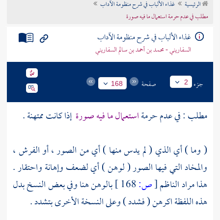
الرئيسية
غذاء الألباب في شرح منظومة الآداب
تراجم الأعلام
مطلب في عدم حرمة استعمال ما فيه صورة
غذاء الألباب في شرح منظومة الآداب
السفاريني - محمد بن أحمد بن سالم السفاريني
جزء
صفحة
2
168
مطلب : في عدم حرمة
استعمال ما فيه صورة
إذا كانت ممتهنة .
( وما ) أي الذي ( لم يدس منها ) أي من الصور ، أو الفرش ،
والمخاد التي فيها الصور ( لوهن ) أي لضعف وإهانة واحتقار .
هذا مراد
الناظم
[
ص:
168 ]
بالوهن هنا وفي بعض النسخ بدل
هذه اللفظة اكرهن ( فشدد ) وعلى النسخة الأخرى بتشدد .