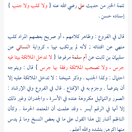
تتمة الخبر من حديث
علي
رضي الله عنه {
ولا كلب ولا جنب
}
إسناده حسن .
قال في الفروع : وظاهر كلامهم ، أو صريح بعضهم المراد كلب
منهي عن اقتنائه ; لأنه لم يرتكب نهيا ، كرواية
النسائي
عن
سليمان بن ثابت
عن
أم سلمة
مرفوعا {
لا تدخل الملائكة بيتا فيه
جرس ، ولا تصحب الملائكة رفقة بها جرس
} قال : ويتوجه
احتمال : وكذا الجنب . وذكر
شيخنا
: لا تدخل الملائكة عليه إلا
أن يتوضأ . وجزم به في الإقناع . قال في الفروع وفي الإرشاد :
الصور والتماثيل مكروهة عنده في الأسرة ، والجدران وغير ذلك
إلا أنها في الرقم أيسر ، وقد علمت أن المعتمد الحرمة . وكأن
الناظم
أشار إلى هذا القول على ما في بعض النسخ وما لم يدس
منها اكرهن بتشدد والله أعلم .