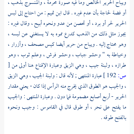
ويباح الحرير الخالص وما فيه صورة محرمة ، والمنسوج بذهب ،
أو فضة لحاجة بأن عدم غيره . قال
ابن تميم
: من احتاج إلى لبس
الحرير لحر أو برد ، أو تحصن من عدو ونحوه أبيح ، وقال غيره :
يجوز مثل ذلك من الذهب كدرع مموه به لا يستغني عن لبسه ،
وهو محتاج إليه . ويباح من حرير أيضا كيس مصحف ، وأزرار ،
وخياطة به " وحشو جباب ، وحشو فرش ، وعلم ثوب ، وهو
طرازه ، ولبنة جيب ، وهي الزيق وعبارة الإقناع هنا أولى من
[
ص:
192 ]
عبارة المنتهى ; لأنه قال : ولبنة الجيب ، وهي الزيق
، والجيب هو الطوق الذي يخرج منه الرأس إذا كان - يعني مقدار
الحرير - أربع أصابع مضمومة فما دون . وعبارة المنتهى : والجيب
ما يفتح على نحر ، أو طوق قال في القاموس : وجيب ونحوه
بالفتح طوقه .