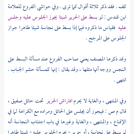
كف . فقد ذكر ثلاثة أقوال كما ترى . وفي حواشي الفروع للعلامة
ابن قندس
: لو
بسط على الحرير شيئا يجوز الجلوس عليه وجلس
عليه
فقياس ما ذكروه فيما إذا بسط على نجاسة شيئا طاهرا جواز
الجلوس على المرجح .
وقد ذكرها المصنف يعني صاحب الفروع عند مسألة البسط على
النجس ووجه أنها مثلها ، وقد يقال : إنها كمسألة حشو الجباب .
انتهى .
وفي المنتهى ، والغاية لا يحرم
افتراش الحرير
تحت حائل صفيق ،
قال
م ص
: فيجوز أن يجلس على الحائل ومراده مع الكراهة لما في
الإقناع ، والمنتهى ، والغاية وغيرها في باب اجتناب النجاسة أنه
لو بسط على نجاسة ، أو حرير - يحرم الجلوس عليه - شيئا طاهرا