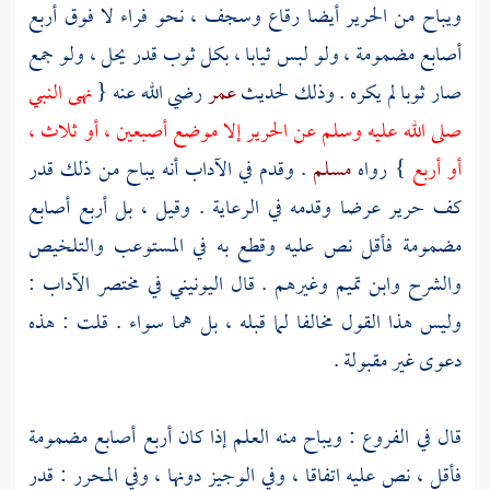
ويباح من الحرير أيضا رقاع وسجف ، نحو فراء لا فوق أربع
أصابع مضمومة ، ولو لبس ثيابا ، بكل ثوب قدر يحل ، ولو جمع
صار ثوبا لم يكره . وذلك لحديث
عمر
رضي الله عنه {
نهى النبي
صلى الله عليه وسلم عن الحرير إلا موضع أصبعين ، أو ثلاث ،
أو أربع
} رواه
مسلم
. وقدم في الآداب أنه يباح من ذلك قدر
كف حرير عرضا وقدمه في الرعاية . وقيل ، بل أربع أصابع
مضمومة فأقل نص عليه وقطع به في المستوعب والتلخيص
والشرح
وابن تميم
وغيرهم . قال
اليونيني
في مختصر الآداب :
وليس هذا القول مخالفا لما قبله ، بل هما سواء .
قلت
: هذه
دعوى غير مقبولة .
قال في الفروع : ويباح منه العلم إذا كان أربع أصابع مضمومة
فأقل ، نص عليه اتفاقا ، وفي الوجيز دونها ، وفي المحرر : قدر