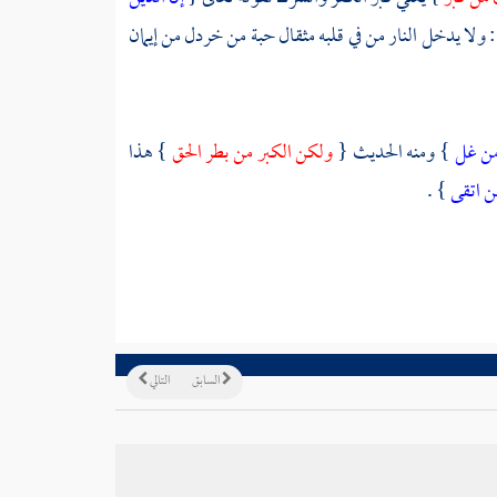
ل : ولا يدخل النار من في قلبه مثقال حبة من خردل من إيمان
من غل
} ومنه الحديث {
ولكن الكبر من بطر الحق
} هذا
ن اتقى
} .
السابق
التالي