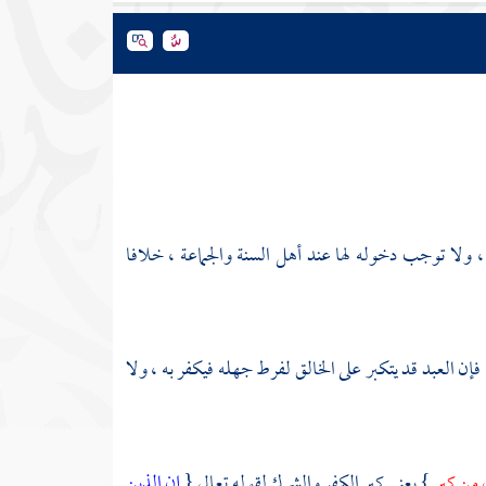
ر ، ولا توجب دخوله لها عند
أهل السنة
والجماعة ، خلافا
فإن العبد قد يتكبر على الخالق لفرط جهله فيكفر به ، ولا
ل من كبر
} يعني كبر الكفر والشرك لقوله تعالى {
إن الذين