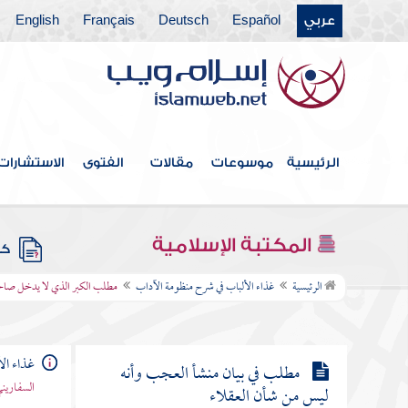
والعجب
عربي
Español
Deutsch
Français
English
مطلب في الفرق بين المهابة والكبر
مطلب في الفرق بين الصيانة والتكبر
الرئيسية
موسوعات
مقالات
الفتوى
الاستشارات
مطلب التكبر على الخلق قسمان وفيه
كلام نفيس
المكتبة الإسلامية
كتب
مطلب الكبر الذي لا يدخل صاحبه
الرئيسية
غذاء الألباب في شرح منظومة الآداب
مطلب الكبر الذي لا يدخل صاحب
الجنة
غذاء ال
مطلب في بيان منشأ العجب وأنه
السفاريني
ليس من شأن العقلاء