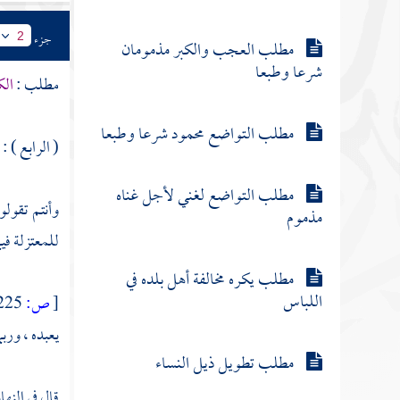
جزء
2
مطلب العجب والكبر مذمومان
شرعا وطبعا
مطلب :
الك
مطلب التواضع محمود شرعا وطبعا
( الرابع ) :
مطلب التواضع لغني لأجل غناه
وأنتم تقولو
مذموم
للمعتزلة
فيم
مطلب يكره مخالفة أهل بلده في
اللباس
[
ص:
225 ]
يعبده ، وربم
مطلب تطويل ذيل النساء
قال في النها