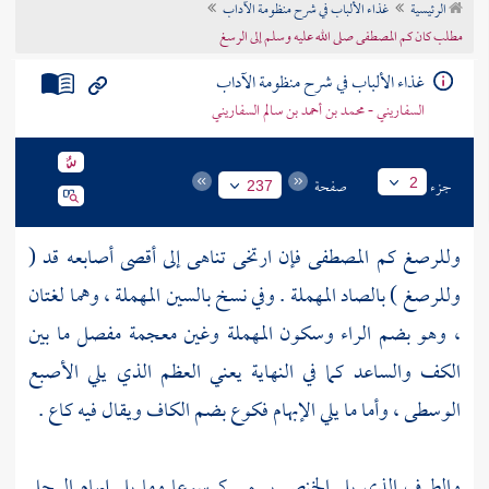
الرئيسية
غذاء الألباب في شرح منظومة الآداب
تراجم الأعلام
مطلب كان كم المصطفى صلى الله عليه وسلم إلى الرسغ
غذاء الألباب في شرح منظومة الآداب
السفاريني - محمد بن أحمد بن سالم السفاريني
جزء
صفحة
2
237
وللرصغ كم المصطفى فإن ارتخى تناهى إلى أقصى أصابعه قد (
وللرصغ ) بالصاد المهملة . وفي نسخ بالسين المهملة ، وهما لغتان
، وهو بضم الراء وسكون المهملة وغين معجمة مفصل ما بين
الكف والساعد كما في النهاية يعني العظم الذي يلي الأصبع
الوسطى ، وأما ما يلي الإبهام فكوع بضم الكاف ويقال فيه كاع .
والطرف الذي يلي الخنصر يسمى كرسوعا وما يلي إبهام الرجل