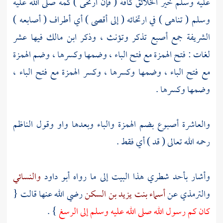
عليه وسلم خير الخلائق كافة ( فإن ارتخى ) كمه صلى الله عليه
وسلم ( تناهى ) في ارتخائه ( إلى أقصى ) أي أطراف ( أصابعه )
الشريفة جمع أصبع تذكر وتؤنث ، وذكر
ابن مالك
فيها عشر
لغات : فتح الهمزة مع فتح الباء ، وضمها وكسرها ، وضم الهمزة
مع فتح الباء ، وضمها وكسرها ، وكسر الهمزة مع فتح الباء ،
وضمها وكسرها .
والعاشرة أصبوع بضم الهمزة والباء وبعدها واو وقول
الناظم
رحمه الله تعالى ( قد ) أي فقط .
وأشار بأحد شطري هذا البيت إلى ما رواه
أبو داود
والنسائي
والترمذي
عن
أسماء بنت يزيد بن السكن
رضي الله عنها قالت {
كان كم رسول الله صلى الله عليه وسلم إلى الرسغ
} .