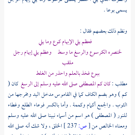
يسمى بوعا .
ونظم ذلك بعضهم فقال :
فعظم يلي الإبهام كوع وما يلي
لخنصره الكرسوع والرسغ ما وسط وعظم يلي إبهام رجل
ملقب
ببوع فخذ بالعلم واحذر من الغلط
مطلب :
كان كم
المصطفى
صلى الله عليه وسلم إلى الرسغ
كان (
كم ) وهو بضم الكاف كما في القاموس مدخل اليد ومخرجها من
الثوب . والجمع أكمام وكممة . وأما بالكسر فوعاء الطلع وغطاء
للنور (
المصطفى
) هو اسم من أسماء نبينا صلى الله عليه وسلم
ومعناه الخالص من
[
ص:
237 ]
الخلق ، ولا شك أنه صلى الله