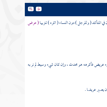
لمتأكد ( وللرجل ) دون النساء ( اكره ) تنزيها
( عرض
ء عريض فأكرهه هو محدث ، وإن كان شيء وسيط لم نر به
ن يصير عريضا .