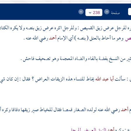
صفحة
238
 للرجل عرض زيق القميص : وللرجل اكره عرض زيق بنصه ولا يكره الكتان في ا
ميص
وهو ما أحاط بالعنق ( بنصه ) أي الإمام
أحمد
رضي الله عنه .
ثير من النسخ بفضة بالفاء والضاد المعجمة وهو تصحيف فاحش .
ي
: سألت
أبا عبد الله
يخاط للنساء هذه الزيقات العراض ؟ فقال : إن كان شي
م
أحمد
رضي الله عنه لولده الصغار قمصا فقال للخياط صير زيقها دقاقا وكره أ
وع : وكره
أحمد
الزيق العريض للرجل
.