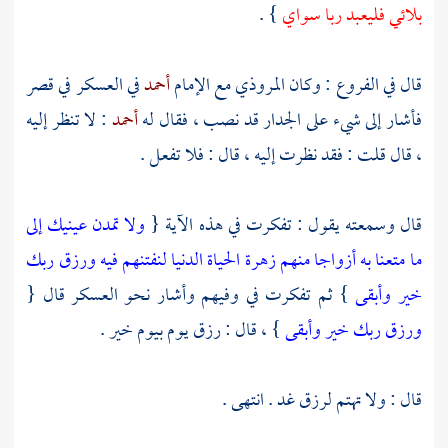
بلائي فليعبد ربا سواي
} .
قال في الفروع : وكان
المروذي
مع الإمام
أحمد
في العسكر في قصر
فأشار إلى شيء على الجدار قد نصب ، فقال له
أحمد
: لا تنظر إليه
، قال قلت : فقد نظرت إليه ، قال : فلا تفعل .
قال وسمعته يقول : تفكرت في هذه الآية {
ولا تمدن عينيك إلى
ما متعنا به أزواجا منهم زهرة الحياة الدنيا لنفتنهم فيه ورزق ربك
خير وأبقى
} ثم تفكرت في وفيهم وأشار نحو العسكر قال {
ورزق ربك خير وأبقى
} ، قال : رزق يوم بيوم خير .
قال : ولا تهتم لرزق غد . انتهى .