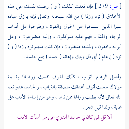
[
ص:
279 ]
فإن فعلت كذلك ( و ) رضت نفسك على هذه
الأخلاق ( تزد رزقا ) من الله سبحانه وتعالى فإنه يرزق عباده
سيما الذين انسلخوا عن الحول والقوة ، وطرحوا على أبواب
الرجاء والمنة ، فهم عليه متوكلون ، وإليه متضرعون ، وعلى
أبوابه واقفون ، ولمنحه منتظرون ، فإن كنت منهم تزد رزقا ( و )
تزد ( إرغام ) أي ذل وبتك وإهانة ( حسد ) جمع حاسد .
وأصل الرغام التراب ، كأنك لشرف نفسك ورضاك بقسمة
مولاك جعلت أنوف أعدائك ملصقة بالتراب ، والحاسد عدو نعم
الله تعالى لأنه يطلب زوالها ممن نالها ، وهو من إساءة الأدب على
غاية ، ولذا قيل شعر :
ألا قل لمن كان لي حاسدا أتدري على من أسأت الأدب