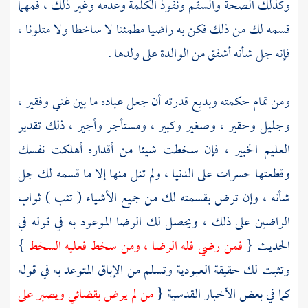
وكذلك الصحة والسقم ونفوذ الكلمة وعدمه وغير ذلك ، فمهما
قسمه لك من ذلك فكن به راضيا مطمئنا لا ساخطا ولا متلونا ،
فإنه جل شأنه أشفق من الوالدة على ولدها .
ومن تمام حكمته وبديع قدرته أن جعل عباده ما بين غني وفقير ،
وجليل وحقير ، وصغير وكبير ، ومستأجر وأجير ، ذلك تقدير
العليم الخبير ، فإن سخطت شيئا من أقداره أهلكت نفسك
وقطعتها حسرات على الدنيا ، ولم تنل منها إلا ما قسمه لك جل
شأنه ، وإن ترض بقسمته لك من جميع الأشياء ( تثب ) ثواب
الراضين على ذلك ، ويحصل لك الرضا الموعود به في قوله في
الحديث {
فمن رضي فله الرضا ، ومن سخط فعليه السخط
}
وتثبت لك حقيقة العبودية وتسلم من الإباق المتوعد به في قوله
كما في بعض الأخبار القدسية {
من لم يرض بقضائي ويصبر على