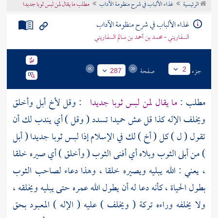
الرئيسية
غذاء الألباب في شرح منظومة الآداب
مطلب ما يقال لمن لبس ثوبا جديدا
تراجم الأعلام
غذاء الألباب في شرح منظومة الآداب
السفاريني - محمد بن أحمد بن سالم السفاريني
جزء
صفحة
2
287
مطلب :
ما يقال لمن لبس ثوبا جديدا
: وقل لأخ أبل وأخلق
ويخلف الإله كذا قل عش حميدا تسدد ( وقل ) أي يندب لك أن
تقول ( ل ) كل ( أخ ) لك في الإسلام إذا لبس ثوبا جديدا ( أبل
) من أبلى الثوب وبلاه أي أفنى الثوب ( وأخلق ) أي صيره خلقا
، يعني : الله يبليه ويصيره خلقا ، وهذا دعاء لصاحب الثوب
بطول الحياة ، كأنه دعا له أن يطول الله عمره حتى يبليه ويخلقه ،
ولا يخلفه وراءه تركة ( ويخلف ) عليه ( الإله ) المعبود بحق