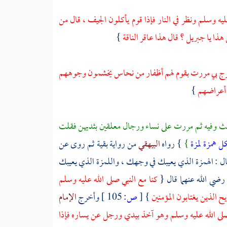
ليه وسلم ونظر في النار فإذا قوم يأكلون الجيف ، قال من
هذا يا
جبريل
؟ قال هذا عاقر الناقة
}
 عرج بي مررت بقوم لهم أظفار من نحاس يخشمون وجوههم
ي أعراضهم
}
يث وفيه ثم مررت على نساء ورجال معلقين بثديهن فقلت
ل همزة لمزة
}
} رواه
البيهقي
من رواية بقية ثم روى عن
ال : الهمزة الذي يعيبك في وجهك ، واللمزة الذي يعيبك
رضي الله عنهما قال {
كنا مع النبي صلى الله عليه وسلم
ح الذين يغتابون المؤمنين
}
[
ص:
105 ]
وأخرج
الإمام
 صلى الله عليه وسلم وهو آخذ بيدي ورجل عن يساره فإذا