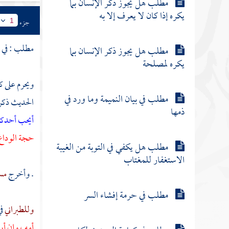
مطلب هل يجوز ذكر الإنسان بما
يكره إذا كان لا يعرف إلا به
جزء
1
مطلب : في ذم
مطلب هل يجوز ذكر الإنسان بما
يكره لمصلحة
ويحرم على كل
مطلب في بيان النميمة وما ورد في
الحديث ذكر
ذمها
أيحب أحدكم
حجة الوداع
مطلب هل يكفي في التوبة من الغيبة
الاستغفار للمغتاب
. وأخرج
مس
مطلب في حرمة إفشاء السر
وللطبراني
ف
أمه ، وإن أ