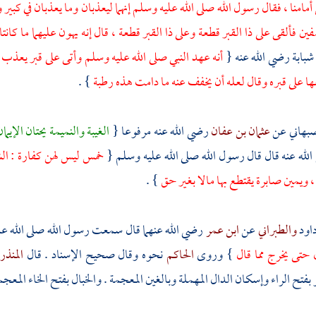
مامنا ، فقال رسول الله صلى الله عليه وسلم إنهما ليعذبان وما يعذبان في كبير وب
 فألقى على ذا القبر قطعة وعلى ذا القبر قطعة ، قال إنه يهون عليهما ما كانتا 
 شبابة
رضي الله عنه {
أنه عهد النبي صلى الله عليه وسلم وأتى على قبر يعذب
 على قبره وقال لعله أن يخفف عنه ما دامت هذه رطبة
} .
بهاني
عن
عثمان بن عفان
رضي الله عنه مرفوعا {
الغيبة والنميمة يحتان الإي
لله عنه قال قال رسول الله صلى الله عليه وسلم {
خمس ليس لهن كفارة : الش
ويمين صابرة يقتطع بها مالا بغير حق
} .
داود
والطبراني
عن
ابن عمر
رضي الله عنهما قال سمعت رسول الله صلى الله ع
 حتى يخرج مما قال
} وروى
الحاكم
نحوه وقال صحيح الإسناد . قال
المنذ
فتح الراء وإسكان الدال المهملة وبالغين المعجمة . والخبال بفتح الخاء المعجم