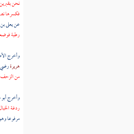
نحن بقبرين أ
مطلب في الغناء اليسير لمن يستتر في
بيته
فكسرها نصفين
عن
يعلى بن
مطلب في بيان حكم الغناء واستماعه
رطبة فوضعها
عند الأئمة الأربعة
وأخرج
الأص
مطلب في بيان أقوال السادة الصوفية
هريرة
رضي ا
في السماع إلى الغناء
من الزحف ، 
مطلب في بيان تحريم رسول الله صلى
الله عليه وسلم الصريح لآلات اللهو
وأخرج
أبو 
والمعازف
ردغة الخبال
مرفوعا وهو ب
مطلب في حكم الحداء الذي تساق به
الإبل ونشيد الأعراب