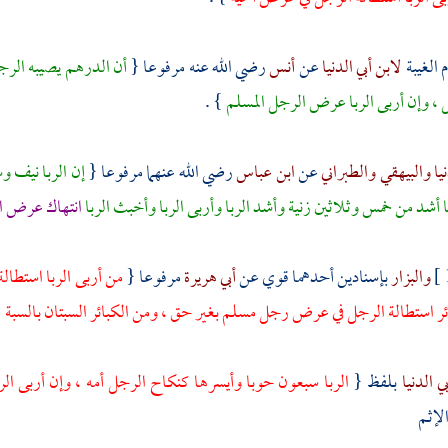
 الغيبة
لابن أبي الدنيا
عن
أنس
رضي الله عنه مرفوعا {
أن الدرهم يصيبه الرجل
ل ، وإن أربى الربا عرض الرجل المسلم
} .
نيا
والبيهقي
والطبراني
عن
ابن عباس
رضي الله عنهما مرفوعا {
إن الربا نيف وس
 أشد من خمس وثلاثين زنية وأشد الربا وأربى الربا وأخبث الربا
انتهاك عرض ال
والبزار
بإسنادين أحدهما قوي عن
أبي هريرة
مرفوعا {
من أربى الربا استطال
ئر استطالة الرجل في عرض رجل مسلم بغير حق ، ومن الكبائر السبتان بالسبة
.
بي الدنيا
بلفظ {
الربا سبعون حوبا وأيسرها كنكاح الرجل أمه ، وإن أربى ا
لإثم