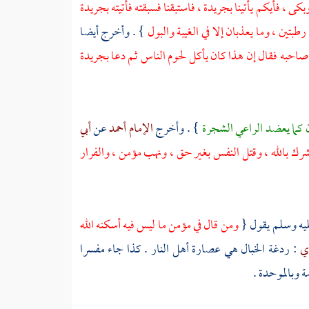
كى ، فأيكم يأتينا بجريدة ، فاستبقنا فسبقته فأتيته بجريدة
رطبتين ، وما يعذبان إلا في الغيبة والبول
} . وأخرج أيضا
 صاحبه فقال إن هذا كان يأكل لحوم الناس ثم دعا بجريدة
مان كما يعضد الراعي الشجرة
} . وأخرج
الإمام أحمد
عن
أبي
رك بالله ، وقتل النفس بغير حق ، ونهب مؤمن ، والفرار
ليه وسلم يقول {
ومن قال في مؤمن ما ليس فيه أسكنه الله
ري
: ردغة الخبال هي عصارة أهل النار . كذا جاء مفسرا
ة وبالموحدة .