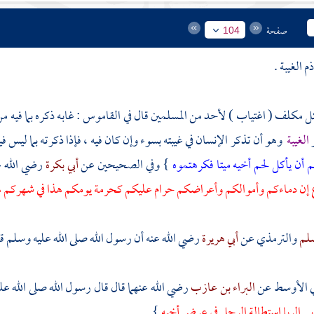
صفحة
104
 الغيبة .
 مكلف ( اغتياب ) لأحد من المسلمين قال في القاموس : غابه ذكره بما فيه من ال
الغيبة
وهو أن تذكر الإنسان في غيبته بسوء وإن كان فيه ، فإذا ذكرته بما ليس في
 أن يأكل لحم أخيه ميتا فكرهتموه
} وفي الصحيحين عن
أبي بكرة
رضي الله 
 إن دماءكم وأموالكم وأعراضكم حرام عليكم كحرمة يومكم هذا في شهركم هذ
لم
والترمذي
عن
أبي هريرة
رضي الله عنه أن رسول الله صلى الله عليه وسلم ق
ي الأوسط عن
البراء بن عازب
رضي الله عنهما قال قال رسول الله صلى الله ع
ربى الربا استطالة الرجل في عرض أخيه
} .