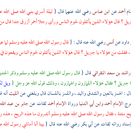
ام
أحمد
عن
ابن عباس
رضي الله عنهما قال {
ليلة أسري بنبي الله صلى الله ع
ريل
؟ قال هؤلاء الذين يأكلون لحوم الناس ورأى رجلا أحمر أزرق جدا قال من 
 داود
عن
أنس
رضي الله عنه قال : {
قال رسول الله صلى الله عليه وسلم لما
فقلت من هؤلاء يا
جبريل
؟ قال هؤلاء الذين يأكلون لحوم الناس ويقعون ف
راشد بن سعد المقرائي
قال {
قال رسول الله صلى الله عليه وسلم وذكر الحد
ا
جبريل
؟ فقال هؤلاء اللمازون والهمازون ، وذلك قول الله عز وجل {
ويل لك
ال : الهمز بالعين والشدق واليد ، واللمز باللسان قال وبلغني عن
الليث
أنه ق
خرج
الإمام أحمد
وابن أبي الدنيا
ورواة
الإمام أحمد
ثقات عن
جابر بن عبد الله
 منتنة ، فقال رسول الله صلى الله عليه وسلم أتدرون ما هذه الريح ، هذه ري
إسناد رواته ثقات عن
أبي بكر
رضي الله عنه قال {
بينا أنا أماشي رسول الله