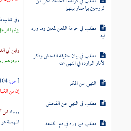
مطلب في كراهة التحدث لكل من
الزوجين بما صار بينهما
وفي كتاب ذم
مطلب في حرمة اللعن لمعين وما ورد
يزنيها الرج
فيه
وابن أبي الد
مطلب في بيان حقيقة الفحش وذكر
، ودرهم ربا
الآثار الواردة في النهي عنه
[
ص:
104 ]
النهي عن المكر
إن من الكبا
مطلب في النهي عن الفحش
ورواه
ابن أ
المهملة هو ا
مطلب فيما ورد في ذم الخدعة