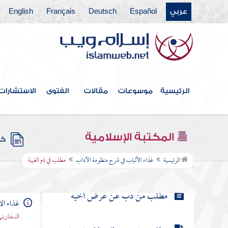
عربي
Español
Deutsch
Français
English
مطلب هل الملكان يكتبان كل ما
يتكلمه الإنسان
مطلب في غض الطرف
مطلب في نكات لطيفة وأخبار ظريفة
الرئيسية
موسوعات
مقالات
الفتوى
الاستشارات
مطلب ينقسم النظر إلى أقسام
المكتبة الإسلامية
كتب
مطلب في ذم الغيبة
الرئيسية
غذاء الألباب في شرح منظومة الآداب
مطلب في ذم الغيبة
مطلب من ذب عن عرض أخيه
غذاء ال
السفاريني