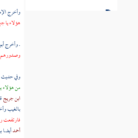
وأخرج الإم
مطلب في السخرية والهزو وما ورد
فيهما
هؤلاء يا
جب
مطلب في قوله صلى الله عليه وسلم لا يصلح
. وأخرج
أبو
الكذب إلا في ثلاث
وصدورهم ، 
مطلب الزمار مؤذن الشيطان
وفي حديث
مطلب في حكم المطرب كالطنبور
من هؤلاء ي
والعود
ابن جريج
ق
بالغيب وأ
مطلب في ذكر الخلاف في حظر الغناء
فارتفعت ريح
وإباحته
أحمد
أيضا ب