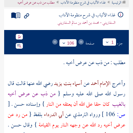
الرئيسية
غذاء الألباب في شرح منظومة الآداب
مطلب من ذب عن عرض أخيه
تراجم الأعلام
غذاء الألباب في شرح منظومة الآداب
السفاريني - محمد بن أحمد بن سالم السفاريني
جزء
صفحة
1
106
مطلب : من ذب عن عرض أخيه .
وأخرج
الإمام أحمد
عن
أسماء بنت يزيد
رضي الله عنها قالت قال
رسول الله صلى الله عليه وسلم {
من ذب عن عرض أخيه
بالغيب
كان حقا على الله أن يعتقه من النار
} وإسناده حسن .
[
ص:
106 ]
ورواه
الترمذي
عن
أبي الدرداء
بلفظ {
من رد عن
عرض أخيه رد الله عن وجهه النار يوم القيامة
} وقال حسن .