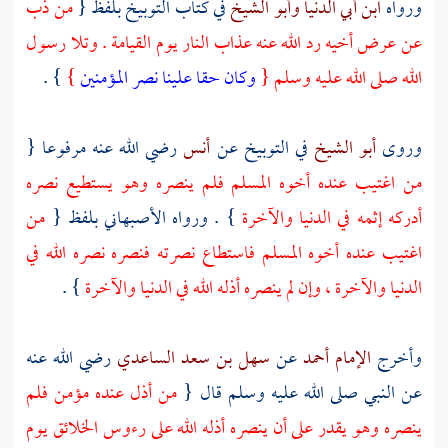
ورواه
ابن أبي الدنيا
وأبو الشيخ
في كتاب التوبيخ بلفظ {
من ذب
عن عرض أخيه رد الله عنه عذاب النار يوم القيامة . وتلا رسول
الله صلى الله عليه وسلم {
وكان حقا علينا نصر المؤمنين
}
} .
وروى
أبو الشيخ
في التوبيخ عن
أنس
رضي الله عنه مرفوعا {
من اغتيب عنده أخوه المسلم فلم ينصره وهو يستطيع نصره
أدركه إثمه في الدنيا والآخرة
} . ورواه
الأصبهاني
بلفظ {
من
اغتيب عنده أخوه المسلم فاستطاع نصرته فنصره نصره الله في
الدنيا والآخرة ، وإن لم ينصره أذله الله في الدنيا والآخرة
} .
وأخرج
الإمام أحمد
عن
سهل بن سعد الساعدي
رضي الله عنه
عن النبي صلى الله عليه وسلم قال {
من أذل عنده مؤمن فلم
ينصره وهو يقدر على أن ينصره أذله الله على رءوس الخلائق يوم