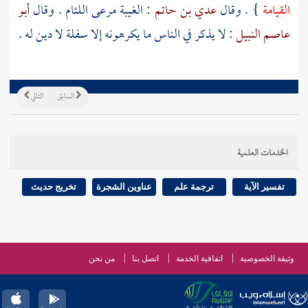
القيامة
} . وقال
عدي بن حاتم
: الغيبة مرعى اللئام . وقال
أبو
عاصم النبيل
: لا يذكر في الناس ما يكرهونه إلا سفلة لا دين له .
السابق
التالي
الخدمات العلمية
تفسير الآية
ترجمة علم
عناوين الشجرة
تخريج حديث
وثيقة الخصوصية
اتفاقية الخدمة
اتصل بنا
من نحن