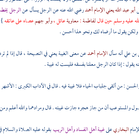
ل
أبو عبد الله يعني الإمام أحمد
رضي الله عنه عن الرجل يسأل عن
الرجل يخطب 
لله عليه وسلم حين قال
لفاطمة
:
معاوية
عائل ،
وأبو جهم
عصاه على عاتقه
} 
 ولكن يقول ما أرضاه لك ونحو هذا أحسن .
 بن علي
أنه سأل
الإمام أحمد
عن معنى الغيبة يعني في النصيحة ، قال إذا لم ت
ه يقول : إذا كان الرجل معلنا بفسقه فليست له غيبة .
الحسن
: من ألقى جلباب الحياء فلا غيبة فيه . قال في الآداب الكبرى : الأشهر 
ل والمستوعب أن من جاز هجره جازت غيبته . قال ومرادهما والله أعلم ومن ل
إمام
البخاري
على
غيبة أهل الفساد وأهل الريب
بقوله عليه الصلاة والسلام ف