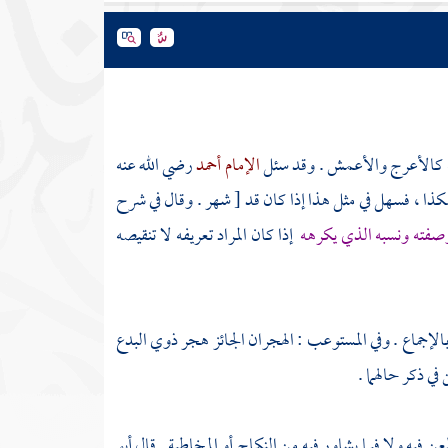
قبه كالأعرج والأعمش . وقد سئل
الإمام أحمد
رضي الله عنه
هكذا ، فسهل في مثل هذا إذا كان قد [ شهر . وقال في شرح
وصفته ونسبه الذي يكرهه
إذا كان المراد تعريفه لا تنقيصه
الإجماع . وفي المستوعب : الهجران الجائز هجر ذوي البدع
في ذكر حالهما .
 فيه ولا فيما يشاور فيه من النكاح أو المخاطبة . قال
أبو