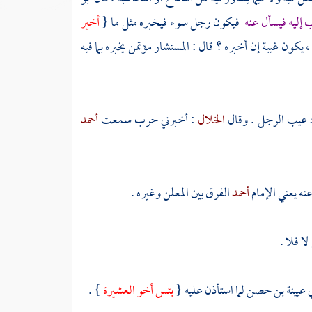
إليه فيسأل عنه
فيكون رجل سوء فيخبره مثل ما {
أخبر
، يكون غيبة إن أخبره ؟ قال : المستشار مؤتمن يخبره بما فيه
رد عيب الرجل . وقال
الخلال
: أخبرني
حرب
سمعت
أحمد
عنه يعني الإمام
أحمد
الفرق بين المعلن وغيره .
ا فلا .
ي
عيينة بن حصن
لما استأذن عليه {
بئس أخو العشيرة
} .