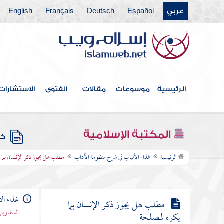
عربي
Español
Deutsch
Français
English
مطلب في نكات لطيفة وأخبار ظريفة
مطلب ينقسم النظر إلى أقسام
مطلب في ذم الغيبة
الرئيسية
موسوعات
مقالات
الفتوى
الاستشارات
مطلب من ذب عن عرض أخيه
المكتبة الإسلامية
كتب
مطلب هل يجوز ذكر الإنسان بما
الرئيسية
غذاء الألباب في شرح منظومة الآداب
مطلب هل يجوز ذكر الإنسان بما يك
يكره إذا كان لا يعرف إلا به
غذاء ال
مطلب هل يجوز ذكر الإنسان بما
السفاريني
يكره لمصلحة