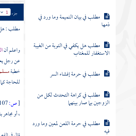
جزء
1
مطلب في بيان النميمة وما ورد في
ذمها
مطلب : هل يج
مطلب هل يكفي في التوبة من الغيبة
واعلم أن
ال
الاستغفار للمغتاب
عن رجل يعرف
خطبة
مسلم
مطلب في حرمة إفشاء السر
للحاجة كما 
مطلب في كراهة التحدث لكل من
الزوجين بما صار بينهما
[
ص:
107 ]
، أو مجاهر ب
مطلب في حرمة اللعن لمعين وما ورد
فيه
قال في الفص