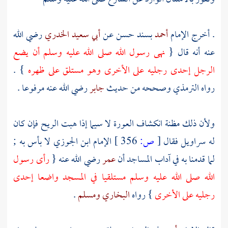
. أخرج الإمام
أحمد
بسند حسن عن
أبي سعيد الخدري
رضي الله
عنه أنه قال {
نهى رسول الله صلى الله عليه وسلم أن يضع
الرجل إحدى رجليه على الأخرى وهو مستلق على ظهره
} .
رواه
الترمذي
وصححه من حديث
جابر
رضي الله عنه مرفوعا .
ولأن ذلك مظنة انكشاف العورة لا سيما إذا هبت الريح فإن كان
له سراويل فقال
[
ص:
356 ]
الإمام
ابن الجوزي
لا بأس به ;
لما قدمنا به في آداب المساجد أن
عمر
رضي الله عنه {
رأى رسول
الله صلى الله عليه وسلم مستلقيا في المسجد واضعا إحدى
رجليه على الأخرى
} رواه
البخاري
ومسلم
.