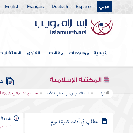
عربي
Español
Deutsch
Français
English
مطلب في كراهة النوم بعد الفجر
والعصر
مطلب في كراهة النوم على القفا
ووضع الرجل فوق أختها
الرئيسية
موسوعات
مقالات
الفتوى
الاستشارات
مطلب نوم القائلة
المكتبة الإسلامية
كتب
مطلب في انقسام النوم إلى ثلاثة
الرئيسية
غذاء الألباب في شرح منظومة الآداب
مطلب في انقسام النوم إلى ثلاثة 
أقسام وأن النوم أخو الموت
غذاء ال
مطلب في آفات كثرة النوم
السفاريني