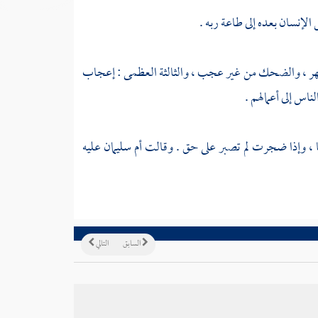
الإنسان بعده إلى طاعة ربه .
 سهر ، والضحك من غير عجب ، والثالثة العظمى : إعجاب
لناس إلى أعمالهم .
حقا ، وإذا ضجرت لم تصبر على حق . وقالت
أم سليمان
عليه
السابق
التالي