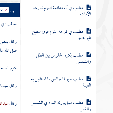
مطلب في أن مدافعة النوم تورث
جزء
2
الآفات
مطلب : في ان
مطلب في كراهة النوم فوق سطح
غير محجر
وقال بعض ا
صلى الله عل
مطلب يكره الجلوس بين الظل
والشمس
فنوم الصبحة
مطلب خير المجالس ما استقبل به
القبلة
وقال سيدنا
مطلب فيما يورثه النوم في الشمس
وقال
عبد ال
والقمر