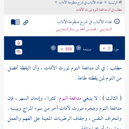
الرئيسية
غذاء الألباب في شرح منظومة الآداب
تراجم الأعلام
مطلب في أن مدافعة النوم تورث الآفات
غذاء الألباب في شرح منظومة الآداب
السفاريني - محمد بن أحمد بن سالم السفاريني
جزء
صفحة
2
359
مطلب : في أن مدافعة النوم تورث الآفات ، وأن اليقظة أفضل
من النوم لمن يقظته طاعة .
( الثالث ) : لا ينبغي
مدافعة النوم
كثيرا ، وإدمان السهر ، فإن
مدافعة النوم وهجره مورث لآفات أخر من سوء المزاج ويبسه .
وانحراف النفس ، وجفاف الرطوبات المعينة على الفهم والعمل
، وتورث أمراضا متلفة .