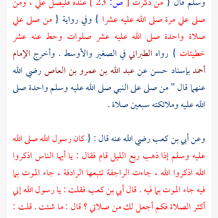
وسلم قال {
من ذكرت
[
ص:
23 ]
عنده فليصل علي ، ومن
صلى علي مرة صلى الله عليه عشرا
} وفي رواية {
من صلى علي
صلاة واحدة صلى الله عليه عشر صلوات وحط عنه عشر
خطيئات
} رواه
الطبراني
في الصغير والأوسط . وأخرج
الإمام
أحمد
بإسناد حسن عن
عبد الله بن عمرو بن العاص
رضي الله
عنهما قال " من صلى على النبي صلى الله عليه وسلم واحدة صلى
الله عليه وملائكته سبعين صلاة .
وعن
أبي بن كعب
رضي الله عنه قال : {
كان رسول الله صلى الله
عليه وسلم إذا ذهب ربع الليل قام فقال : يا أيها الناس اذكروا
الله اذكروا الله ، جاءت الراجفة تتبعها الرادفة ، جاء الموت بما
فيه جاء الموت بما فيه . قال
أبي بن كعب
فقلت : يا رسول الله إني
أكثر الصلاة فكم أجعل لك من صلاتي ؟ قال : ما شئت . قلت :