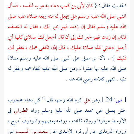
الحديث فقال : {
كان
لأبي بن كعب
دعاء يدعو به لنفسه ، فسأل
النبي صلى الله عليه وسلم هل يجعل له منه ربعه صلاة عليه صلى
الله عليه وسلم فقال إن زدت فهو خير لك ، فقال له النصف
فقال إن زدت فهو خير لك إلى أن قال أجعل لك صلاتي كلها أي
أجعل دعائي كله صلاة عليك ، قال إذن تكفى همك ويغفر لك
ذنبك
} ، لأن من صلى على النبي صلى الله عليه وسلم صلاة
صلى الله عليه بها عشرا ، ومن صلى الله عليه كفاه همه وغفر له
ذنبه . انتهى كلامه رضي الله عنه .
[
ص:
24 ]
وعن
علي
كرم الله وجهه قال " كل دعاء محجوب
حتى يصلى على
محمد
صلى الله عليه وسلم رواه
الطبراني
في
الأوسط موقوفا ورواته ثقات ، ورفعه بعضهم والموقوف أصح ،
ورواه
الترمذي
عن
أبي قرة الأسدي
عن
سعيد بن المسيب
عن