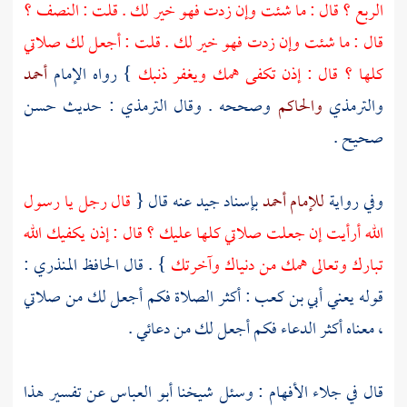
الربع ؟ قال : ما شئت وإن زدت فهو خير لك . قلت : النصف ؟
قال : ما شئت وإن زدت فهو خير لك . قلت : أجعل لك صلاتي
كلها ؟ قال : إذن تكفى همك ويغفر ذنبك
} رواه الإمام
أحمد
والترمذي
والحاكم
وصححه . وقال
الترمذي
: حديث حسن
صحيح .
وفي رواية
للإمام أحمد
بإسناد جيد عنه قال {
قال رجل يا رسول
الله أرأيت إن جعلت صلاتي كلها عليك ؟ قال : إذن يكفيك الله
تبارك وتعالى همك من دنياك وآخرتك
} . قال
الحافظ المنذري
:
قوله يعني
أبي بن كعب
: أكثر الصلاة فكم أجعل لك من صلاتي
، معناه أكثر الدعاء فكم أجعل لك من دعائي .
قال في جلاء الأفهام : وسئل شيخنا
أبو العباس
عن تفسير هذا