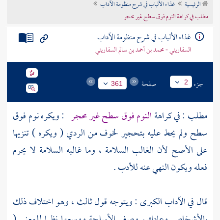
الرئيسية
غذاء الألباب في شرح منظومة الآداب
تراجم الأعلام
مطلب في كراهة النوم فوق سطح غير محجر
غذاء الألباب في شرح منظومة الآداب
السفاريني - محمد بن أحمد بن سالم السفاريني
جزء
صفحة
2
361
مطلب : في كراهة
النوم فوق سطح غير محجر
: ويكره نوم فوق
سطح ولم يحط عليه بتحجير لخوف من الردي ( ويكره ) تنزيها
على الأصح لأن الغالب السلامة ، وما غالبه السلامة لا يحرم
فعله ويكون النهي عنه للأدب .
قال في الآداب الكبرى : ويتوجه قول ثالث ، وهو اختلاف ذلك
بالأشخاص وعاداتهم وصغر الأسلحة ووسعها نظرا للمعنى (