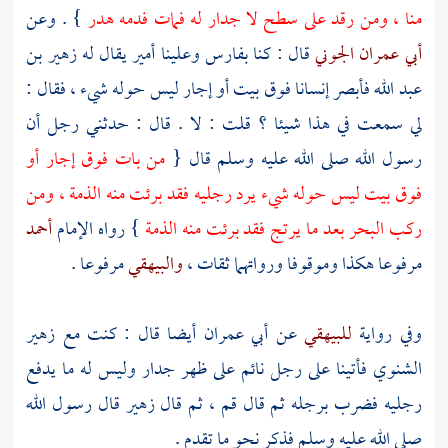
منا ، ومن رقد على سطح لا جدار له فمات فدمه هدر
} . وعن
أبي عمران الجوني
قال : كنا
بفارس
وعلينا أمير يقال له
زهير بن
عبد الله
فأبصر إنسانا فوق بيت أو إجار ليس حوله شيء ، فقال :
لي سمعت في هذا شيئا ؟ قلت : لا . قال : حدثني رجل أن
رسول الله صلى الله عليه وسلم قال {
من بات فوق إجار أو
فوق بيت ليس حوله شيء يرد رجليه فقد برئت منه الذمة ، ومن
ركب البحر بعد ما يرتج فقد برئت منه الذمة
} رواه الإمام
أحمد
مرفوعا هكذا وموقوفا ورواتهما ثقات ،
والبيهقي
مرفوعا .
وفي رواية
للبيهقي
عن
أبي عمران
أيضا قال : كنت مع
زهير
الشنوي
فأتينا على رجل نائم على ظهر جدار وليس له ما يدفع
رجليه فضرب برجله ثم قال قم ، ثم قال
زهير
قال رسول الله
صلى الله عليه وسلم فذكر نحو ما تقدم .