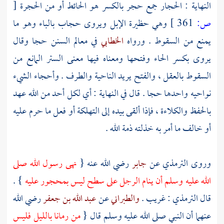
النهاية : الحجار جمع حجر بالكسر هو الحائط أو من الحجرة
[
ص:
361 ]
وهي حظيرة الإبل ويروى حجاب بالباء وهو ما
يمنع من السقوط . ورواه
الخطابي
في معالم السنن حجا وقال
يروى بكسر الحاء وفتحها ومعناه فيها معنى الستر المانع من
السقوط بالعقل ، والفتح يريد الناحية والطرف . وأحجاء الشيء
نواحيه واحدها حجا . قال في النهاية : أي لكل أحد من الله عهد
بالحفظ والكلاءة ، فإذا ألقى بيده إلى التهلكة أو فعل ما حرم عليه
أو خالف ما أمر به خذلته ذمة الله .
وروى
الترمذي
عن
جابر
رضي الله عنه {
نهى رسول الله صلى
الله عليه وسلم أن ينام الرجل على سطح ليس بمحجور عليه
} .
قال
الترمذي
: غريب .
والطبراني
عن
عبد الله بن جعفر
رضي الله
عنهما أن النبي صلى الله عليه وسلم قال {
من رمانا بالليل فليس