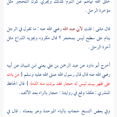
خلق الله نهاهم عن النوم كذلك ويجري كون التحجير مثل
مؤخرة الرحل .
قال مثنى : قلت
لأبي عبد الله
رضي الله عنه : ما تقول في الرجل
ينام على سطح ليس بمحجر ؟ قال مكروه ويجزيه الذراع مثل
آخرة الرحل .
أخرج
أبو داود
عن
عبد الرحمن بن علي
يعني
ابن شيبان
عن أبيه
رضي الله عنه قال قال رسول الله صلى الله عليه وسلم {
من بات
على ظهر بيت ليس له حجار فقد برئت منه الذمة
} قال
الحافظ
المنذري
: هكذا وقع في روايتنا : حجار بالراء بعد الألف .
وفي بعض النسخ حجاب بالباء الموحدة وهو بمعناه . قال في