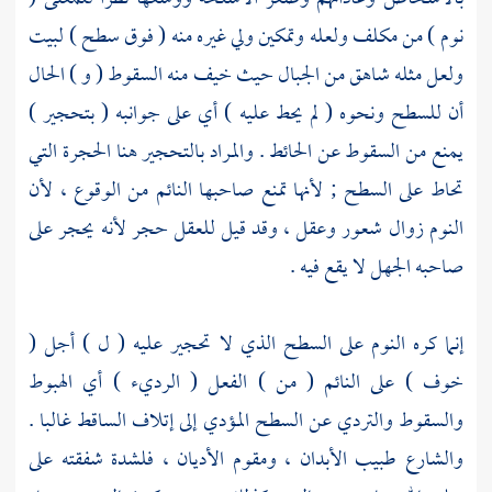
نوم ) من مكلف ولعله وتمكين ولي غيره منه ( فوق سطح ) لبيت
ولعل مثله شاهق من الجبال حيث خيف منه السقوط ( و ) الحال
أن للسطح ونحوه ( لم يحط عليه ) أي على جوانبه ( بتحجير )
يمنع من السقوط عن الحائط . والمراد بالتحجير هنا الحجرة التي
تحاط على السطح ; لأنها تمنع صاحبها النائم من الوقوع ، لأن
النوم زوال شعور وعقل ، وقد قيل للعقل حجر لأنه يحجر على
صاحبه الجهل لا يقع فيه .
إنما كره النوم على السطح الذي لا تحجير عليه ( ل ) أجل (
خوف ) على النائم ( من ) الفعل ( الرديء ) أي الهبوط
والسقوط والتردي عن السطح المؤدي إلى إتلاف الساقط غالبا .
والشارع طبيب الأبدان ، ومقوم الأديان ، فلشدة شفقته على