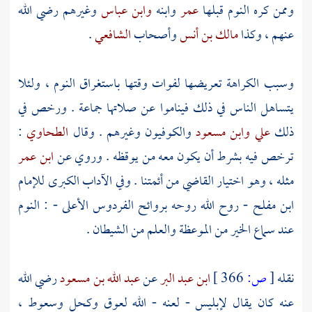
وممن كره النوم قبلها
عمر
وابنه
وابن عباس
وغيرهم رضي الله
عنهم ، وكذا
مالك بن أنس
وأصحاب
الشافعي
.
وسبب الكراهة تعريضها لفوات وقتها باستغراق النوم ، ولئلا
يتساهل الناس في ذلك فيناموا عن صلاتها جماعة . ورخص في
ذلك
علي
وابن مسعود
والكوفيون وغيرهم . وقال
الطحاوي
:
ترخص فيه بشرط أن يكون معه من يوقظه . وروي عن
ابن عمر
مثله ، وهو اختيار القاضي من أئمتنا . وفي الآداب الكبرى للإمام
ابن مفلح
- روح الله روحه بروائح الفردوس الأعلى - : النوم
عند سماع الخير من الموعظة والعلم من الشيطان .
نقله
[
ص:
366 ]
ابن عبد البر
عن
عبد الله بن مسعود
رضي الله
عنه كان يقال لإبليس - لعنه - الله لعوق وكحل وسعوط ،