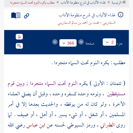
الرئيسية
غذاء الألباب في شرح منظومة الآداب
مطلب يكره النوم تحت السماء متجردا
تراجم الأعلام
غذاء الألباب في شرح منظومة الآداب
السفاريني - محمد بن أحمد بن سالم السفاريني
جزء
صفحة
2
366
مطلب : يكره النوم تحت السماء متجردا .
( تتمتان : الأولى ) يكره
النوم تحت السماء متجردا ; وبين قوم
مستيقظين
، ونومه وحده كسفره وحده ، وقبل أن يصلي العشاء
الآخرة ، ولو كان له من يوقظه ، والحديث بعدها إلا في أمر
المسلمين ، أو شغل ، أو شيء يسير ، أو أهل ، أو ضيف . لما
روى
الطبراني
، ورمز
السيوطي
لحسنه عن
ابن عباس
رضي الله