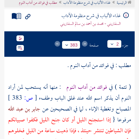
الرئيسية
غذاء الألباب في شرح منظومة الآداب
مطلب في فوائد من آداب النوم
تراجم الأعلام
غذاء الألباب في شرح منظومة الآداب
السفاريني - محمد بن أحمد بن سالم السفاريني
جزء
صفحة
2
383
مطلب : في فوائد من آداب النوم .
( تتمة ) في
فوائد من آداب النوم
: منها أنه يستحب لمن أراد
النوم أن يذكر اسم الله عند غلق الباب وطفء
[
ص:
383 ]
المصباح وتغطية الإناء ، لما في الصحيحين عن
جابر بن عبد الله
مرفوعا {
إذا استجنح الليل أو كان جنح الليل فكفوا صبيانكم
فإن الشياطين تنتشر حينئذ ، فإذا ذهبت ساعة من الليل فخلوهم