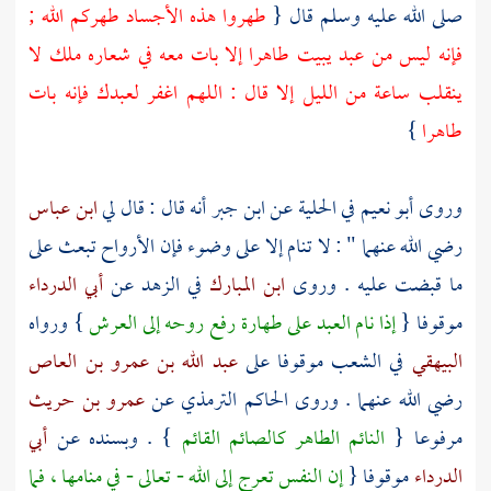
صلى الله عليه وسلم قال {
طهروا هذه الأجساد طهركم الله ;
فإنه ليس من عبد يبيت طاهرا إلا بات معه في شعاره ملك لا
ينقلب ساعة من الليل إلا قال : اللهم اغفر لعبدك فإنه بات
طاهرا
}
وروى
أبو نعيم
في الحلية عن
ابن جبر
أنه قال : قال لي
ابن عباس
رضي الله عنهما " : لا تنام إلا على وضوء فإن الأرواح تبعث على
ما قبضت عليه . وروى
ابن المبارك
في الزهد عن
أبي الدرداء
موقوفا {
إذا نام العبد على طهارة رفع روحه إلى العرش
} ورواه
البيهقي
في الشعب موقوفا على
عبد الله بن عمرو بن العاص
رضي الله عنهما . وروى
الحاكم الترمذي
عن
عمرو بن حريث
مرفوعا {
النائم الطاهر كالصائم القائم
} . وبسنده عن
أبي
الدرداء
موقوفا {
إن النفس تعرج إلى الله - تعالى - في منامها ، فما