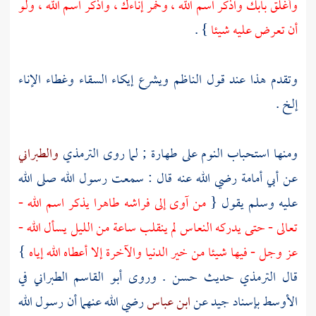
وأغلق بابك واذكر اسم الله ، وخمر إناءك ، واذكر اسم الله ، ولو
أن تعرض عليه شيئا
} .
وتقدم هذا عند قول الناظم ويشرع إيكاء السقاء وغطاء الإناء
إلخ .
ومنها استحباب النوم على طهارة ; لما روى
الترمذي
والطبراني
عن
أبي أمامة
رضي الله عنه قال : سمعت رسول الله صلى الله
عليه وسلم يقول {
من آوى إلى فراشه طاهرا يذكر اسم الله -
تعالى - حتى يدركه النعاس لم ينقلب ساعة من الليل يسأل الله -
عز وجل - فيها شيئا من خير الدنيا والآخرة إلا أعطاه الله إياه
}
قال
الترمذي
حديث حسن . وروى
أبو القاسم الطبراني
في
الأوسط بإسناد جيد عن
ابن عباس
رضي الله عنهما أن رسول الله