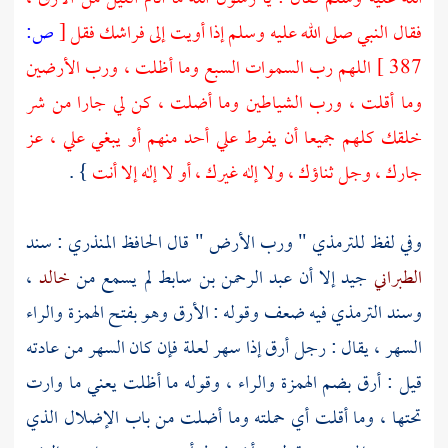
فقال النبي صلى الله عليه وسلم إذا أويت إلى فراشك فقل
[
ص:
387 ]
اللهم رب السموات السبع وما أظلت ، ورب الأرضين
وما أقلت ، ورب الشياطين وما أضلت ، كن لي جارا من شر
خلقك كلهم جميعا أن يفرط علي أحد منهم أو يبغي علي ، عز
جارك ، وجل ثناؤك ، ولا إله غيرك ، أو لا إله إلا أنت
} .
وفي لفظ
للترمذي
" ورب الأرض " قال
الحافظ المنذري
: سند
الطبراني
جيد إلا أن
عبد الرحمن بن سابط
لم يسمع من
خالد
،
وسند
الترمذي
فيه ضعف وقوله : الأرق وهو بفتح الهمزة والراء
السهر ، يقال : رجل أرق إذا سهر لعلة فإن كان السهر من عادته
قيل : أرق بضم الهمزة والراء ، وقوله ما أظلت يعني ما وارت
تحتها ، وما أقلت أي حملته وما أضلت من باب الإضلال الذي