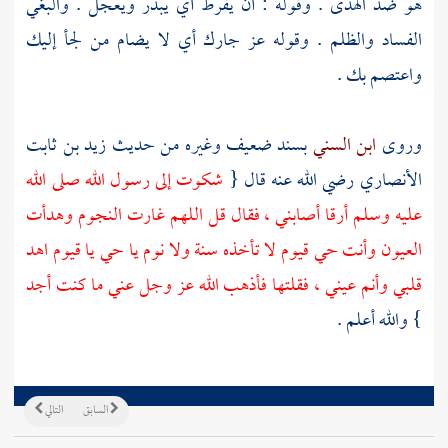
هو ضد الهدى . وقوله : أن يفرط أي يبدر ويعجل . والبغي
الفساد والظلم . وقوله عز جارك أي لا يضام من لجأ إليك
واعتصم بك .
وروى
ابن السني
بسند ضعيف وغيره من حديث
زيد بن ثابت
الأنصاري
رضي الله عنه قال {
شكوت إلى رسول الله صلى الله
عليه وسلم أرقا أصابني ، فقال قل اللهم غارت النجوم وهدأت
العيون وأنت حي قيوم لا تأخذه سنة ولا نوم يا حي يا قيوم اهد
قلبي وأنم عيني ، فقلتها فأذهب الله عز وجل عني ما كنت أجد
} والله أعلم .
السابق
التالي