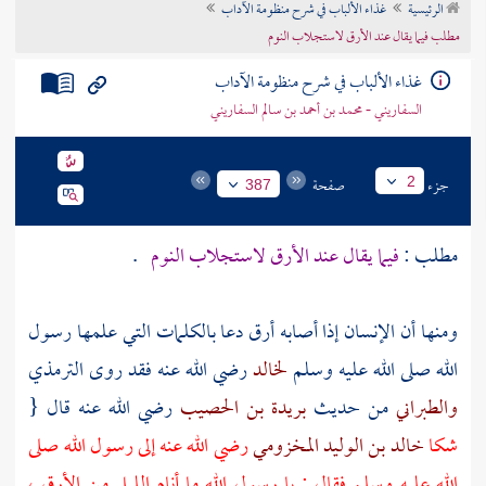
الرئيسية
غذاء الألباب في شرح منظومة الآداب
تراجم الأعلام
مطلب فيما يقال عند الأرق لاستجلاب النوم
غذاء الألباب في شرح منظومة الآداب
السفاريني - محمد بن أحمد بن سالم السفاريني
جزء
صفحة
2
387
مطلب :
فيما يقال عند الأرق لاستجلاب النوم
.
ومنها أن الإنسان إذا أصابه أرق دعا بالكلمات التي علمها رسول
الله صلى الله عليه وسلم
لخالد
رضي الله عنه فقد روى
الترمذي
والطبراني
من حديث
بريدة بن الحصيب
رضي الله عنه قال {
شكا
خالد بن الوليد المخزومي
رضي الله عنه إلى رسول الله صلى
الله عليه وسلم فقال : يا رسول الله ما أنام الليل من الأرق ،